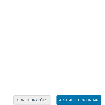
Calendário Lunar
Seg
Ter
Qua
Qui
Sex
Sáb
Domo
6
7
8
9
10
11
12
13
14
15
16
17
18
19
CONFIGURAÇÕES
ACEITAR E CONTINUAR