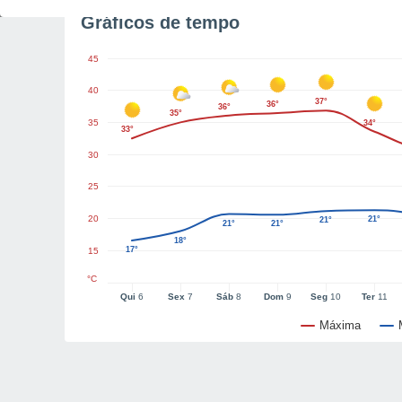
Gráficos de tempo
45
40
37°
36°
36°
35°
35
34°
33°
30
25
20
21°
21°
21°
21°
18°
17°
15
°C
Qui
6
Sex
7
Sáb
8
Dom
9
Seg
10
Ter
11
Máxima