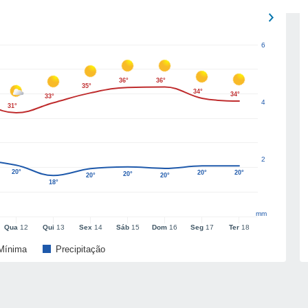
6
36°
36°
35°
34°
34°
33°
4
31°
2
20°
20°
20°
20°
20°
20°
18°
mm
Qua
12
Qui
13
Sex
14
Sáb
15
Dom
16
Seg
17
Ter
18
Mínima
Precipitação