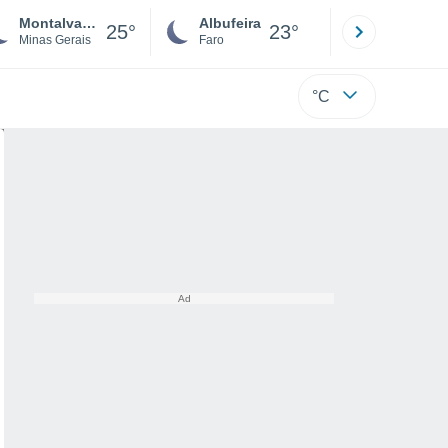
Montalvania
Albufeira
Lisboa
25°
23°
Minas Gerais
Faro
Lisboa
°C