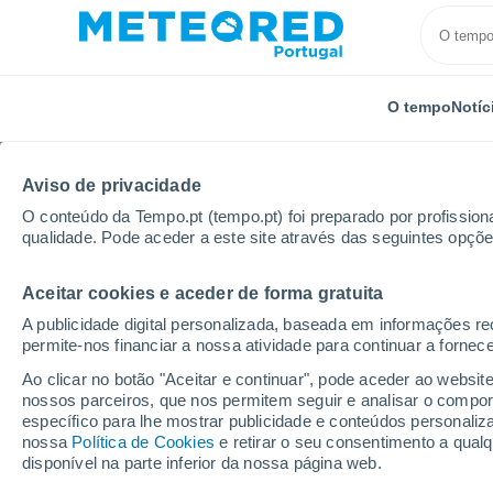
O tempo
Notíc
Aviso de privacidade
O conteúdo da Tempo.pt (tempo.pt) foi preparado por profissiona
qualidade. Pode aceder a este site através das seguintes opçõe
Aceitar cookies e aceder de forma gratuita
Início
Brasil
Minas Gerais
Montalvania
A publicidade digital personalizada, baseada em informações r
permite-nos financiar a nossa atividade para continuar a fornec
Tempo em Montalvania
Ao clicar no botão "Aceitar e continuar", pode aceder ao websit
nossos parceiros, que nos permitem seguir e analisar o compo
19:32
Quinta
específico para lhe mostrar publicidade e conteúdos persona
nossa
Política de Cookies
e retirar o seu consentimento a qua
disponível na parte inferior da nossa página web.
Céu limpo