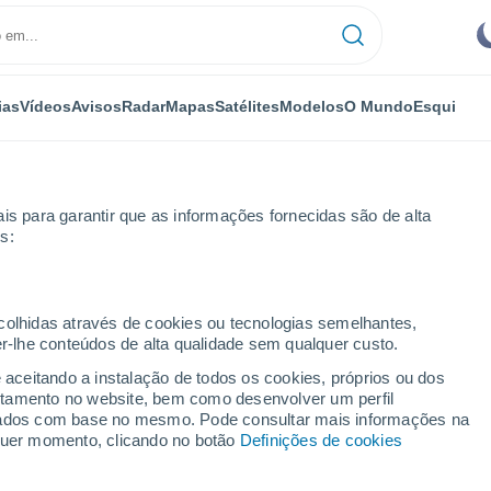
ias
Vídeos
Avisos
Radar
Mapas
Satélites
Modelos
O Mundo
Esqui
is para garantir que as informações fornecidas são de alta
s:
ecolhidas através de cookies ou tecnologias semelhantes,
er-lhe conteúdos de alta qualidade sem qualquer custo.
 - MG
e aceitando a instalação de todos os cookies, próprios ou dos
rtamento no website, bem como desenvolver um perfil
...
lizados com base no mesmo. Pode consultar mais informações na
lquer momento, clicando no botão
Definições de cookies
Por horas
Céu limpo nas próximas horas