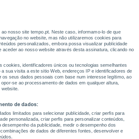
Aviso amarelo
Aviso moderado por outros em
Montalvania hoje
ante
r ao nosso site tempo.pt. Neste caso, informamo-lo de que
:
44%
navegação no website, mas não utilizaremos cookies para
nteúdos personalizados, embora possa visualizar publicidade
e aceder ao nosso website através desta assinatura, clicando no
 até
s cookies, identificadores únicos ou tecnologias semelhantes
 sua visita a este sitio Web, endereços IP e identificadores de
r os seus dados pessoais com base num interesse legítimo, ao
ura
Radar de Chuva
Satélites
Modelos
ou opor-se ao processamento de dados em qualquer altura,
 website.
mento de dados:
omingo
Segunda
Terça
Quarta
dos limitados para selecionar publicidade, criar perfis para
9 Ago.
10 Ago.
11 Ago.
12 Ago.
idade personalizada, criar perfis para personalizar conteúdos,
ir o desempenho da publicidade, medir o desempenho dos
 combinações de dados de diferentes fontes, desenvolver e
eúdos.