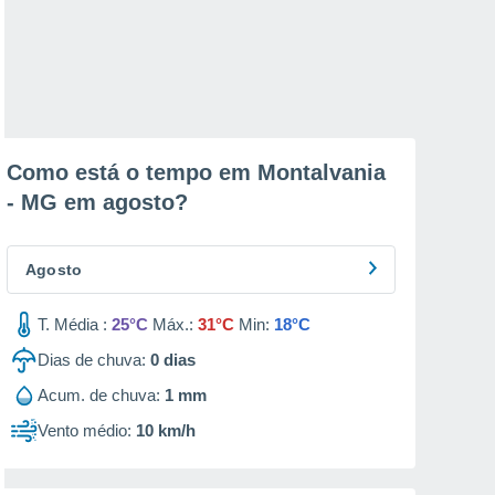
Como está o tempo em Montalvania
- MG em
agosto
?
Agosto
T. Média :
25°C
Máx.:
31°C
Min:
18°C
Dias de chuva:
0
dias
Acum. de chuva:
1 mm
Vento médio:
10 km/h