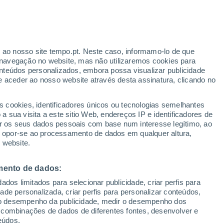
Aviso amarelo
Aviso moderado por outros em
Santana De Cataguases hoje
ante
r ao nosso site tempo.pt. Neste caso, informamo-lo de que
:
44%
navegação no website, mas não utilizaremos cookies para
nteúdos personalizados, embora possa visualizar publicidade
e aceder ao nosso website através desta assinatura, clicando no
 até
s cookies, identificadores únicos ou tecnologias semelhantes
 sua visita a este sitio Web, endereços IP e identificadores de
r os seus dados pessoais com base num interesse legítimo, ao
Radar de Chuva
Satélites
Modelos
ou opor-se ao processamento de dados em qualquer altura,
 website.
mento de dados:
omingo
Segunda
Terça
Quarta
dos limitados para selecionar publicidade, criar perfis para
9 Ago.
10 Ago.
11 Ago.
12 Ago.
idade personalizada, criar perfis para personalizar conteúdos,
ir o desempenho da publicidade, medir o desempenho dos
 combinações de dados de diferentes fontes, desenvolver e
eúdos.
90%
90%