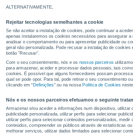
22°
ALTERNATIVAMENTE,
Rejeitar tecnologias semelhantes a cookie
Lua mingu
Se não aceitar a instalação de cookies, pode continuar a acede
Iluminada
Sensação de 24°
apenas instalaremos os cookies necessários para assegurar a 
analisar o comportamento ou para apresentar publicidade ou co
geral não personalizada. Pode recusar a instalação de cookies 
botão "Recusar".
Última hora
Aviso amarelo de tempo quente neste distrito:
Com o seu consentimento, nós e os
nossos parceiros
utilizamo
39 ºC e noites tropicais; saiba até quando
para armazenar, aceder e processar dados pessoais, tais como a
cookies. É possível que alguns fornecedores possam processa
O Tempo 1 - 7 Dias
Atualidade
Mapas de nuvens
qual se pode opor. Para tal, pode retirar o seu consentimento 
clicando em “
Definições
” ou na nossa
Política de Cookies
neste
Nós e os nossos parceiros efetuamos o seguinte trata
Amanhã
Sábado
D
Hoje
Armazenar e/ou aceder a informações num dispositivo, utilizar da
7 Ago.
8 Ago.
6 Ago.
publicidade personalizada, utilizar perfis para selecionar public
utilizar perfis para selecionar conteúdos personalizados, med
conteúdos, compreender os públicos através de estatísticas ou
melhorar serviços, utilizar dados limitados para selecionar cont