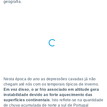
geografia.
para lhe
licidade e
ados com
esmo. Pode
ais
s na nossa
 Cookies
e
u
nto a
omento,
 botão
de cookies
na parte
nossa
.
Nesta época do ano as depressões cavadas já não
IVAMENTE,
chegam até nós com os temporais típicos de inverno.
Em vez disso, o ar frio associado em altitude gera
as
instabilidade devido ao forte aquecimento das
tes a
superfícies continentais
. Isto reflete-se na quantidade
de chuva acumulada de norte a sul de Portugal