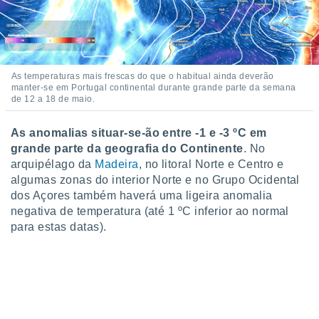
o qual se
ara tal,
 o seu
to ou opor-
essamento
As temperaturas mais frescas do que o habitual ainda deverão
m qualquer
manter-se em Portugal continental durante grande parte da semana
ando em “
de 12 a 18 de maio.
 ou na
 Cookies
As anomalias situar-se-ão entre -1 e -3 ºC em
te.
grande parte da geografia do Continente
. No
arquipélago da
Madeira
, no litoral Norte e Centro e
 nossos
algumas zonas do interior Norte e no Grupo Ocidental
dos Açores também haverá uma ligeira anomalia
s o
negativa de temperatura (até 1 ºC inferior ao normal
para estas datas).
o de
e/ou aceder
ões num
utilizar
ados para
publicidade,