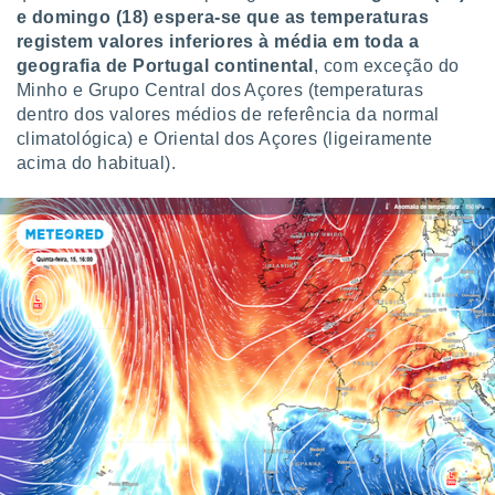
ite através
e domingo (18) espera-se que as temperaturas
atura,
registem valores inferiores à média em toda a
 botão
geografia de Portugal continental
, com exceção do
Minho e Grupo Central dos Açores (temperaturas
dentro dos valores médios de referência da normal
nto, nós e
climatológica) e Oriental dos Açores (ligeiramente
arceiros
acima do habitual).
cookies,
ores únicos
ias
s para
 aceder e
dados
ais como a
 este sitio
eços IP e
ores de
possível
es possam
os seus
oais com
nteresse