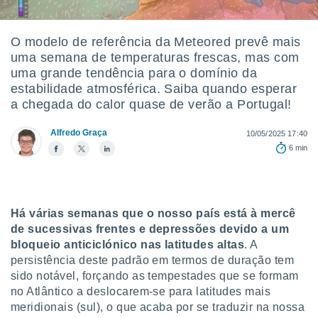
m
 recolhidas
cookies ou
O modelo de referência da Meteored prevê mais
uma semana de temperaturas frescas, mas com
, permite-
ar a nossa
uma grande tendência para o domínio da
ara
estabilidade atmosférica. Saiba quando esperar
ACEITAR
 fornecer-
a chegada do calor quase de verão a Portugal!
E
os de alta
CONTINUAR
sem
Alfredo Graça
10/05/2025 17:40
sto.
6 min
CONFIGURAÇÕES
o botão
ontinuar",
r ao
itando a
Há várias semanas que o nosso país está à mercê
de todos os
óprios ou
de sucessivas frentes e depressões devido a um
parceiros,
bloqueio anticiclónico nas latitudes altas
. A
rmitem
persistência deste padrão em termos de duração tem
lisar o
sido notável, forçando as tempestades que se formam
nto no
no Atlântico a deslocarem-se para latitudes mais
em como
meridionais (sul), o que acaba por se traduzir na nossa
 um perfil