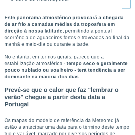
conteúdos.
ção
Este panorama atmosférico provocará a chegada
de ar frio a camadas médias da troposfera em
ão através
direção à nossa latitude
, permitindo a pontual
de
ocorrência de aguaceiros fortes e trovoadas ao final da
,
manhã e meio-dia ou durante a tarde.
 e
dos,
No entanto, em termos gerais, parece que a
publicidade
estabilização atmosférica -
tempo seco e geralmente
s, estudos
pouco nublado ou soalheiro - terá tendência a ser
a e
dominante na maioria dos dias
.
mento de
Prevê-se que o calor que faz "lembrar o
ossos 1199
verão" chegue a partir desta data a
eiros
Portugal
Os mapas do modelo de referência da Meteored já
estão a antecipar uma data para o término deste tempo
frio e variável, marcado por diversos períodos de