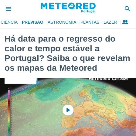
CIÊNCIA
PREVISÃO
ASTRONOMIA
PLANTAS
LAZER
de
Há data para o regresso do
 da
calor e tempo estável a
empo.pt) foi
or
Portugal? Saiba o que revelam
is para
os mapas da Meteored
e as
 fornecidas
 qualidade.
r a este
s das
opções:
ookies e
 forma
e digital
da,