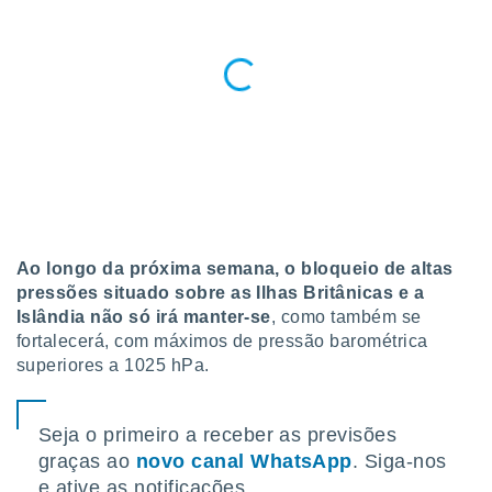
 para
a, utilizar
selecionar
a, criar
personalizar
tilizar
selecionar
dos, medir
nho da
, medir o
Ao longo da próxima semana, o bloqueio de altas
o dos
pressões situado sobre as Ilhas Britânicas e a
Islândia não só irá manter-se
, como também se
r os
fortalecerá, com máximos de pressão barométrica
ravés de
superiores a 1025 hPa.
s ou
s de dados
es fontes,
 e melhorar
Seja o primeiro a receber as previsões
ilizar dados
graças ao
novo canal WhatsApp
. Siga-nos
ara
e ative as notificações.