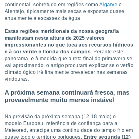
tar a
continental, sobretudo em regiões como
Algarve
e
de cookies,
Alentejo, tipicamente mais secas e expostas quase
uar a
anualmente à escassez da água.
osso site
este caso,
Estas regiões meridionais da nossa geografia
lo de que
talaremos
manifestam nesta altura de 2025 valores
impressionantes no que toca aos recursos hídricos
s para
e à cor verde e florida dos campos
. Perante este
a navegação
panorama, e à medida que a reta final da primavera se
, mas não
vai aproximando, o artigo procurará explicar se o verão
s cookies
climatológico irá finalmente prevalecer nas semanas
ar o
nto ou
vindouras.
ntar
 ou
A próxima semana continuará fresca, mas
provavelmente muito menos instável
dos,
ssa
ublicidade
Na previsão da próxima semana (12-18 maio) o
modelo Europeu, referência de confiança para a
ada. Pode
Meteored, antecipa uma continuidade do tempo frio em
nstalação de
quase todo o território português.
Entre segunda (12)
ceder ao