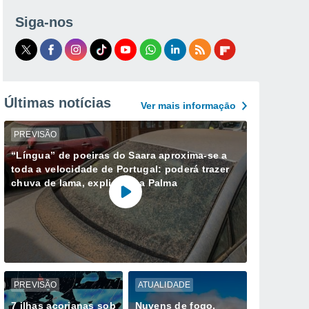
Siga-nos
Últimas notícias
Ver mais informaçāo
PREVISÃO
“Língua” de poeiras do Saara aproxima-se a
toda a velocidade de Portugal: poderá trazer
chuva de lama, explica Ana Palma
PREVISÃO
ATUALIDADE
7 ilhas açorianas sob
Nuvens de fogo,