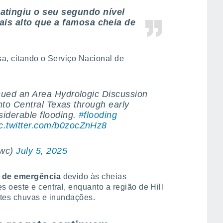
atingiu o seu segundo nível
mais alto que a famosa cheia de
sa, citando o Serviço Nacional de
sued an Area Hydrologic Discussion
into Central Texas through early
siderable flooding.
#flooding
ic.twitter.com/b0zocZnHz8
nwc)
July 5, 2025
o de emergência
devido às cheias
 oeste e central, enquanto a região de Hill
ortes chuvas e inundações.