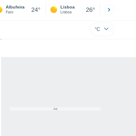
Albufeira
Lisboa
Porto
24°
26°
Faro
Lisboa
Porto
°C