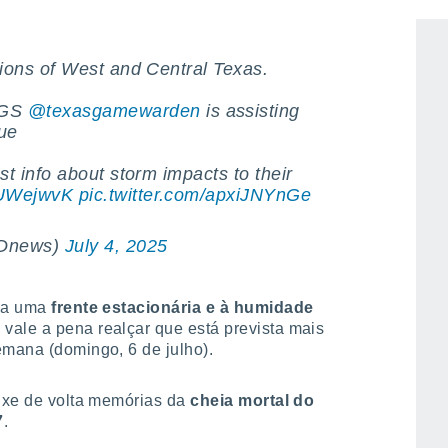
.
tions of West and Central Texas.
S ️
@texasgamewarden
is assisting
ue
st info about storm impacts to their
qUWejwvK
pic.twitter.com/apxiJNYnGe
WDnews)
July 4, 2025
o a uma
frente estacionária e à humidade
 vale a pena realçar que está prevista mais
emana (domingo, 6 de julho).
ouxe de volta memórias da
cheia mortal do
7
.