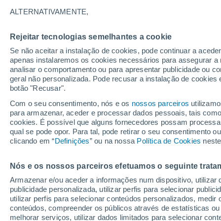
ALTERNATIVAMENTE,
O Dia da Independência nos Estados Uni
tragédia. Várias pessoas morreram n
Rejeitar tecnologias semelhantes a cookie
devastadoras na região de Hill Country
Se não aceitar a instalação de cookies, pode continuar a acede
apenas instalaremos os cookies necessários para assegurar a 
analisar o comportamento ou para apresentar publicidade ou co
geral não personalizada. Pode recusar a instalação de cookies 
botão "Recusar".
Com o seu consentimento, nós e os
nossos parceiros
utilizamo
para armazenar, aceder e processar dados pessoais, tais como a
cookies. É possível que alguns fornecedores possam processa
qual se pode opor. Para tal, pode retirar o seu consentimento 
clicando em “
Definições
” ou na nossa
Política de Cookies
neste
Nós e os nossos parceiros efetuamos o seguinte trata
Armazenar e/ou aceder a informações num dispositivo, utilizar da
publicidade personalizada, utilizar perfis para selecionar public
utilizar perfis para selecionar conteúdos personalizados, med
conteúdos, compreender os públicos através de estatísticas ou
melhorar serviços, utilizar dados limitados para selecionar cont