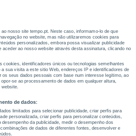
dos , 4 de julho, foi repleto de tristeza e
o Texas após inundações repentinas
. Veja as atualizações.
r ao nosso site tempo.pt. Neste caso, informamo-lo de que
navegação no website, mas não utilizaremos cookies para
nteúdos personalizados, embora possa visualizar publicidade
e aceder ao nosso website através desta assinatura, clicando no
s cookies, identificadores únicos ou tecnologias semelhantes
 sua visita a este sitio Web, endereços IP e identificadores de
r os seus dados pessoais com base num interesse legítimo, ao
ou opor-se ao processamento de dados em qualquer altura,
 website.
mento de dados:
dos limitados para selecionar publicidade, criar perfis para
idade personalizada, criar perfis para personalizar conteúdos,
ir o desempenho da publicidade, medir o desempenho dos
 combinações de dados de diferentes fontes, desenvolver e
eúdos.