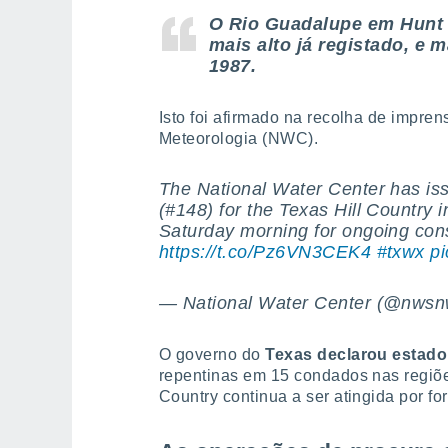
O Rio Guadalupe em Hunt 
mais alto já registado, e 
1987.
Isto foi afirmado na recolha de impren
Meteorologia (NWC).
The National Water Center has is
(#148) for the Texas Hill Country 
Saturday morning for ongoing con
https://t.co/Pz6VN3CEK4
#txwx
p
— National Water Center (@nws
O governo do
Texas declarou estad
repentinas em 15 condados nas regiões
Country continua a ser atingida por f