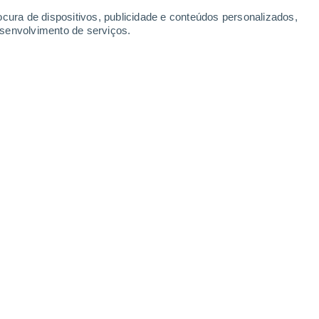
ocura de dispositivos, publicidade e conteúdos personalizados,
esenvolvimento de serviços.
 a 4 de julho. O Rio Guadalupe transbordou após chuvas
ice.
06/07/2025 08:01
7 min
entro do Texas após as devastadoras
egião
. Resgates aquáticos ocorreram ao
ábado, 5 de julho. Embora os socorristas
o de desaparecidos, informaram à
 estão desaparecidas no
Camp Mystic
, um