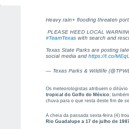
chuva atingiu o Rio Guadalupe", disse
Heavy rain+ flooding threaten por
️ PLEASE HEED LOCAL WARNING
#TeamTexas
with search and resc
Texas State Parks are posting late
social media and
https://t.co/ME
— Texas Parks & Wildlife (@TP
Os meteorologistas atribuem o dilúvi
tropical do Golfo do México
; também
chuva para o que resta deste fim de s
A cheia da passada sexta-feira (4) tr
Rio Guadalupe a 17 de julho de 198