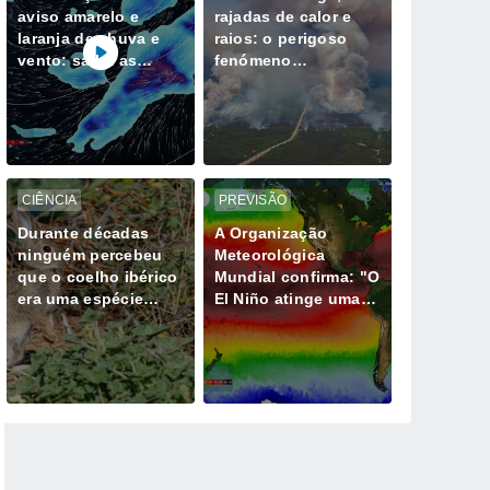
aviso amarelo e
rajadas de calor e
laranja de chuva e
raios: o perigoso
vento: saiba as
fenómeno
horas mais críticas
meteorológico
desta quinta, 6 de
gerado por mega-
agosto
incêndios
CIÊNCIA
PREVISÃO
Durante décadas
A Organização
ninguém percebeu
Meteorológica
que o coelho ibérico
Mundial confirma: "O
era uma espécie
El Niño atinge uma
diferente e isso
intensidade sem
muda tudo
precedentes desde
há vários anos"