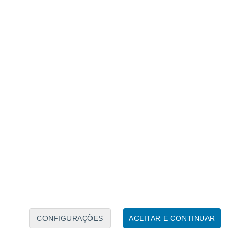
a noroeste de San Antonio, Texas, subiu 15 metros em
 Fonte: NOAA.
a bifurcação norte e uma bifurcação sul",
esde 1987, em condições normais, se é que
água numa dessas áreas, e essas duas
pe, que atravessa a cidade de Kerrville".
jou mais chuva do que o previsto em ambas
ndo recebemos o relatório, havia cerca de 2
CONFIGURAÇÕES
ACEITAR E CONTINUAR
 minutos atingiu 8 metros, e toda aquela