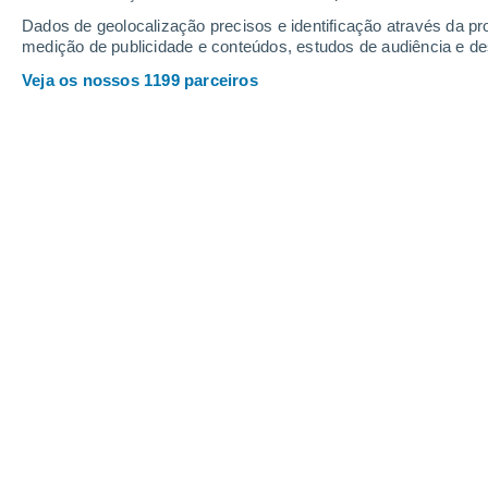
Dados de geolocalização precisos e identificação através da pr
medição de publicidade e conteúdos, estudos de audiência e d
Veja os nossos 1199 parceiros
Uma cheia catastrófica atingiu Kerrville, no Texas (EUA)
torrenciais na noite anterior. Foto: Texas General Land Off
Úrsula Pamela García
Meteored México
Dezenas de pessoas morreram no c
cheias repentinas que atingiram a r
longo do Rio Guadalupe na manhã de s
não tenham confirmado o número exat
imprensa que pelo menos 27 meninas
acampamento de verão infantil.