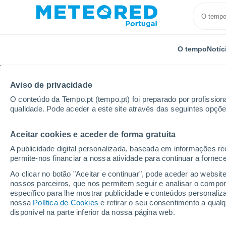
O tempo
Notíc
TODOS
ATUALIDADE
CIÊNCIA
PREVISÃO
ASTRO
Aviso de privacidade
O conteúdo da Tempo.pt (tempo.pt) foi preparado por profissiona
qualidade. Pode aceder a este site através das seguintes opçõe
Aceitar cookies e aceder de forma gratuita
A publicidade digital personalizada, baseada em informações r
permite-nos financiar a nossa atividade para continuar a fornec
Início
Notícias
Atualidade
Tragédia no Texas: 
Ao clicar no botão "Aceitar e continuar", pode aceder ao websit
nossos parceiros, que nos permitem seguir e analisar o compo
específico para lhe mostrar publicidade e conteúdos persona
Tragédia no Texas: ch
nossa
Política de Cookies
e retirar o seu consentimento a qua
disponível na parte inferior da nossa página web.
32 mortos e 27 menin