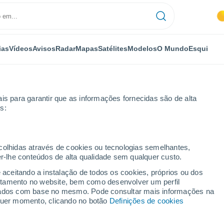
ias
Vídeos
Avisos
Radar
Mapas
Satélites
Modelos
O Mundo
Esqui
NOMIA
PLANTAS
LAZER
is para garantir que as informações fornecidas são de alta
s:
ecolhidas através de cookies ou tecnologias semelhantes,
er-lhe conteúdos de alta qualidade sem qualquer custo.
cheias deixam pelo menos 32 mortos e 27 meninas desaparecidas
e aceitando a instalação de todos os cookies, próprios ou dos
rtamento no website, bem como desenvolver um perfil
lizados com base no mesmo. Pode consultar mais informações na
eias deixam pelo menos
lquer momento, clicando no botão
Definições de cookies
as desaparecidas