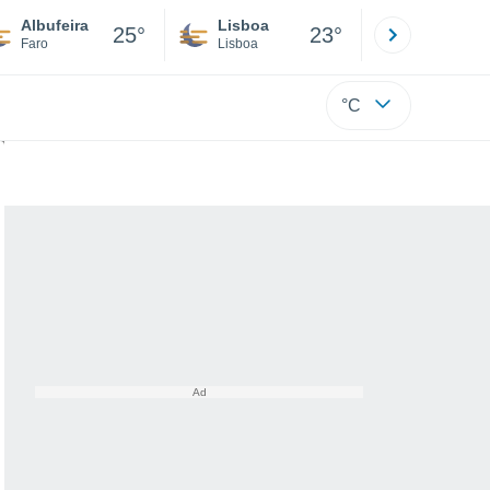
Albufeira
Lisboa
Porto
25°
23°
Faro
Lisboa
Porto
°C
mais expostas aos raios UV!