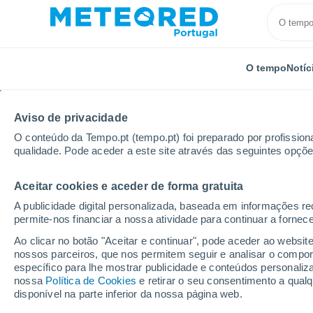
O tempo
Notíc
TODOS
ATUALIDADE
CIÊNCIA
PREVISÃO
ASTRON
Aviso de privacidade
O conteúdo da Tempo.pt (tempo.pt) foi preparado por profissiona
qualidade. Pode aceder a este site através das seguintes opçõe
Aceitar cookies e aceder de forma gratuita
A publicidade digital personalizada, baseada em informações r
permite-nos financiar a nossa atividade para continuar a fornec
Início
Notícias
Previsão
Fim de semana em Portu
Ao clicar no botão "Aceitar e continuar", pode aceder ao websit
nossos parceiros, que nos permitem seguir e analisar o compo
específico para lhe mostrar publicidade e conteúdos persona
Fim de semana em Por
nossa
Política de Cookies
e retirar o seu consentimento a qua
disponível na parte inferior da nossa página web.
temperatura antes do e