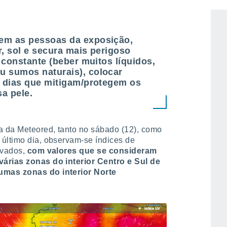
gem as pessoas da exposição,
r, sol e secura mais perigoso
o constante (beber muitos líquidos,
u sumos naturais), colocar
ao dias que mitigam/protegem os
sa pele.
 da Meteored, tanto no sábado (12), como
 último dia, observam-se índices de
evados,
com valores que se consideram
várias zonas do interior Centro e Sul de
umas zonas do interior Norte