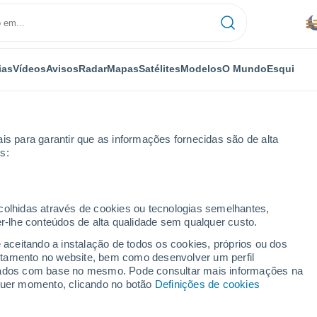
ias
Vídeos
Avisos
Radar
Mapas
Satélites
Modelos
O Mundo
Esqui
OMIA
PLANTAS
LAZER
is para garantir que as informações fornecidas são de alta
s:
ecolhidas através de cookies ou tecnologias semelhantes,
er-lhe conteúdos de alta qualidade sem qualquer custo.
gal: subida da temperatura antes do episódio de calor. Eis as zonas 
e aceitando a instalação de todos os cookies, próprios ou dos
rtamento no website, bem como desenvolver um perfil
lizados com base no mesmo. Pode consultar mais informações na
tugal: subida da
lquer momento, clicando no botão
Definições de cookies
pisódio de calor. Eis as