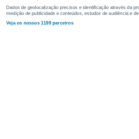
Dados de geolocalização precisos e identificação através da pr
medição de publicidade e conteúdos, estudos de audiência e d
Veja os nossos 1199 parceiros
O tempo em Portugal continenta
altas pressões a rondar o noss
subida das temperaturas nos p
ter também cautela com a radi
Alfredo Graça
11/07
Neste
segundo fim de semana de ju
parcial em distintas fases do dia em v
Sábado (12) e domingo (13) serão 
temperaturas
, que será mais acentu