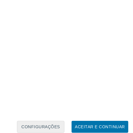
extremo como nas últimas semanas na
 as temperaturas terão tendência a subir
de sábado e domingo, 12 e 13 de julho
. O
s cuidados com a radiação ultravioleta (UV),
selhados.
elacionado
 no calor foi "sol de pouca dura": em
os termómetros voltarão aos 40 ºC em
al!
embora não tão quente como nas últimas
 grupos etários e demográficos, que do
úde pública, são mais vulneráveis, tais
CONFIGURAÇÕES
ACEITAR E CONTINUAR
 pacientes com doenças do foro cardíaco ou