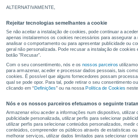
zonas mais expostas a
ALTERNATIVAMENTE,
Rejeitar tecnologias semelhantes a cookie
Se não aceitar a instalação de cookies, pode continuar a acede
apenas instalaremos os cookies necessários para assegurar a 
analisar o comportamento ou para apresentar publicidade ou co
geral não personalizada. Pode recusar a instalação de cookies 
botão "Recusar".
Com o seu consentimento, nós e os
nossos parceiros
utilizamo
para armazenar, aceder e processar dados pessoais, tais como a
cookies. É possível que alguns fornecedores possam processa
qual se pode opor. Para tal, pode retirar o seu consentimento 
clicando em “
Definições
” ou na nossa
Política de Cookies
neste
Nós e os nossos parceiros efetuamos o seguinte trata
Armazenar e/ou aceder a informações num dispositivo, utilizar da
publicidade personalizada, utilizar perfis para selecionar public
utilizar perfis para selecionar conteúdos personalizados, med
conteúdos, compreender os públicos através de estatísticas ou
melhorar serviços, utilizar dados limitados para selecionar cont