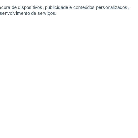
ocura de dispositivos, publicidade e conteúdos personalizados,
esenvolvimento de serviços.
l voltou a estabilizar. Com as
o território, prevê-se uma nova
róximos dias. Mas atenção, há que
ação UV. Eis a previsão completa!
/2025 20:37
4 min
lho
, espera-se alguma nebulosidade
árias zonas de Portugal continental.
marcados por um gradual aumento das
ado numas regiões do que noutras.