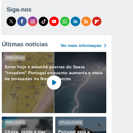
Siga-nos
Últimas notícias
Ver mais informaçāo
PREVISÃO
Entre hoje e amanhã poeiras do Saara
“invadem” Portugal enquanto aumenta o risco
de trovoadas no Norte e Centro
PREVISÃO
ATUALIDADE
Chuva, vento e mar
Portugal está a