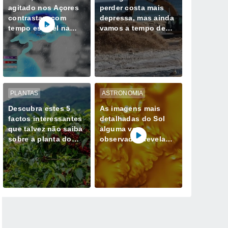
agitado nos Açores
perder costa mais
contrastam com
depressa, mas ainda
tempo estável na
vamos a tempo de
Madeira até quarta-
mudar esse destino
feira, 12 de agosto
PLANTAS
ASTRONOMIA
Descubra estes 5
As imagens mais
factos interessantes
detalhadas do Sol
que talvez não saiba
alguma vez
sobre a planta do
observadas revelam
café
redemoinhos de
energia magnética