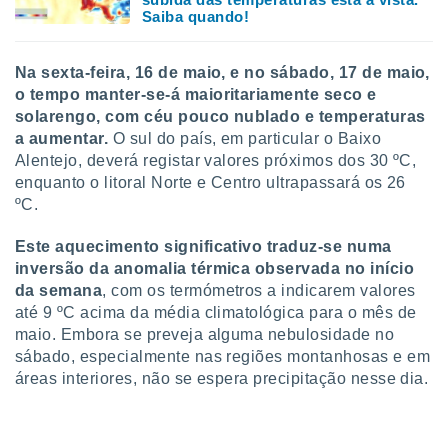
conteúdos.
Saiba quando!
ção
Na sexta-feira, 16 de maio, e no sábado, 17 de maio,
ão através
o tempo manter-se-á maioritariamente seco e
de
solarengo, com céu pouco nublado e temperaturas
,
a aumentar.
O sul do país, em particular o Baixo
 e
Alentejo, deverá registar valores próximos dos 30 ºC,
enquanto o litoral Norte e Centro ultrapassará os 26
dos,
publicidade
ºC.
s, estudos
a e
Este aquecimento significativo traduz-se numa
mento de
inversão da anomalia térmica observada no início
da semana
, com os termómetros a indicarem valores
ossos 1199
até 9 ºC acima da média climatológica para o mês de
eiros
maio. Embora se preveja alguma nebulosidade no
sábado, especialmente nas regiões montanhosas e em
áreas interiores, não se espera precipitação nesse dia.