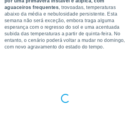
por uma primavera instável e atípica, com
para lhe
aguaceiros frequentes
, trovoadas, temperaturas
licidade e
abaixo da média e nebulosidade persistente. Esta
ados com
semana não será exceção, embora traga alguma
esmo. Pode
esperança com o regresso do sol e uma acentuada
ais
subida das temperaturas a partir de quinta-feira. No
s na nossa
entanto, o cenário poderá voltar a mudar no domingo,
 Cookies
e
com novo agravamento do estado do tempo.
u
nto a
omento,
 botão
de cookies
na parte
nossa
.
IVAMENTE,
as
tes a