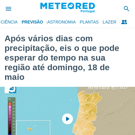
CIÊNCIA
PREVISÃO
ASTRONOMIA
PLANTAS
LAZER
de
Após vários dias com
 da
precipitação, eis o que pode
empo.pt) foi
or
esperar do tempo na sua
is para
região até domingo, 18 de
e as
 fornecidas
maio
 qualidade.
r a este
s das
opções:
ookies e
 forma
e digital
da,