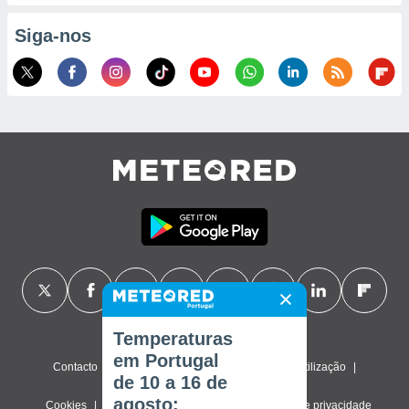
Siga-nos
Temperaturas
em Portugal
Contacto
Sobre nós
FAQ
Termos de utilização
de 10 a 16 de
agosto:
Cookies
Política de privacidade
Definições de privacidade