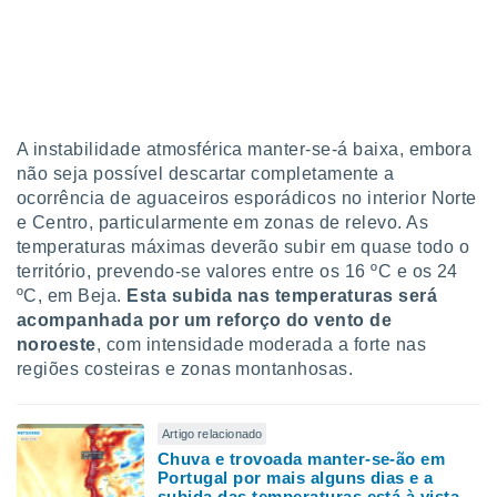
 para
a, utilizar
selecionar
a, criar
personalizar
A instabilidade atmosférica manter-se-á baixa, embora
tilizar
não seja possível descartar completamente a
selecionar
ocorrência de aguaceiros esporádicos no interior Norte
e Centro, particularmente em zonas de relevo. As
dos, medir
nho da
temperaturas máximas deverão subir em quase todo o
, medir o
território, prevendo-se valores entre os 16 ºC e os 24
o dos
ºC, em Beja.
Esta subida nas temperaturas será
acompanhada por um reforço do vento de
r os
noroeste
, com intensidade moderada a forte nas
ravés de
regiões costeiras e zonas montanhosas.
s ou
s de dados
es fontes,
 e melhorar
Artigo relacionado
ilizar dados
Chuva e trovoada manter-se-ão em
Portugal por mais alguns dias e a
ara
subida das temperaturas está à vista.