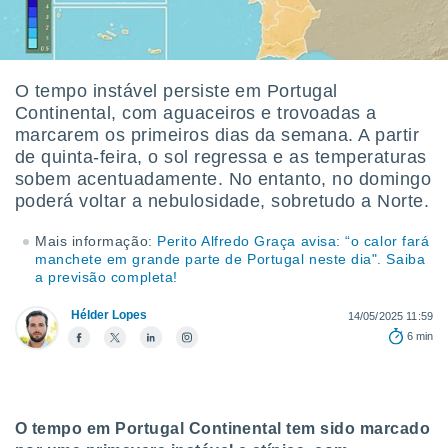
m
 recolhidas
cookies ou
, permite-
O tempo instável persiste em Portugal
ar a nossa
Continental, com aguaceiros e trovoadas a
ara
ACEITAR
marcarem os primeiros dias da semana. A partir
 fornecer-
E
de quinta-feira, o sol regressa e as temperaturas
os de alta
CONTINUAR
sem
sobem acentuadamente. No entanto, no domingo
sto.
poderá voltar a nebulosidade, sobretudo a Norte.
CONFIGURAÇÕES
o botão
Mais informação:
Perito Alfredo Graça avisa: “o calor fará
ontinuar",
manchete em grande parte de Portugal neste dia". Saiba
r ao
a previsão completa!
itando a
de todos os
Hélder Lopes
14/05/2025 11:59
óprios ou
6 min
parceiros,
rmitem
lisar o
nto no
em como
O tempo em Portugal Continental tem sido marcado
 um perfil