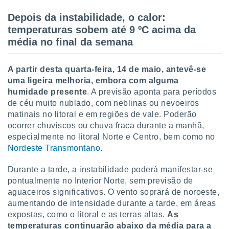
tar a
de cookies,
Depois da instabilidade, o calor:
uar a
temperaturas sobem até 9 ºC acima da
osso site
média no final da semana
este caso,
lo de que
talaremos
A partir desta quarta-feira, 14 de maio, antevê-se
uma ligeira melhoria, embora com alguma
s para
a navegação
humidade presente
. A previsão aponta para períodos
, mas não
de céu muito nublado, com neblinas ou nevoeiros
s cookies
matinais no litoral e em regiões de vale. Poderão
ar o
ocorrer chuviscos ou chuva fraca durante a manhã,
nto ou
especialmente no litoral Norte e Centro, bem como no
ntar
Nordeste Transmontano
.
 ou
dos,
Durante a tarde, a instabilidade poderá manifestar-se
ssa
pontualmente no Interior Norte, sem previsão de
ublicidade
aguaceiros significativos. O vento soprará de noroeste,
aumentando de intensidade durante a tarde, em áreas
ada. Pode
expostas, como o litoral e as terras altas.
As
nstalação de
temperaturas continuarão abaixo da média para a
ceder ao