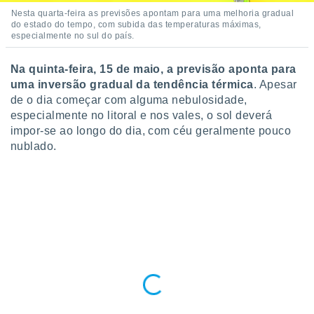
o qual se
Nesta quarta-feira as previsões apontam para uma melhoria gradual
ara tal,
do estado do tempo, com subida das temperaturas máximas,
especialmente no sul do país.
 o seu
to ou opor-
essamento
Na quinta-feira, 15 de maio, a previsão aponta para
m qualquer
uma inversão gradual da tendência térmica
. Apesar
ando em “
de o dia começar com alguma nebulosidade,
 ou na
especialmente no litoral e nos vales, o sol deverá
 Cookies
impor-se ao longo do dia, com céu geralmente pouco
te.
nublado.
 nossos
s o
o de
e/ou aceder
ões num
utilizar
ados para
publicidade,