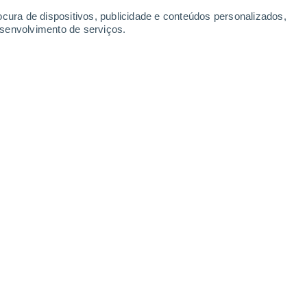
Rebolosa
ocura de dispositivos, publicidade e conteúdos personalizados,
33°
19°
esenvolvimento de serviços.
Sabugal
Leaflet
|
©
OpenStreetMap
|
ECMWF
by © Meteored