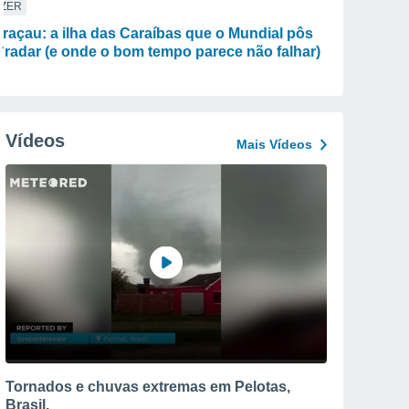
AZER
raçau: a ilha das Caraíbas que o Mundial pôs
 radar (e onde o bom tempo parece não falhar)
Vídeos
Mais Vídeos
Tornados e chuvas extremas em Pelotas,
Brasil.