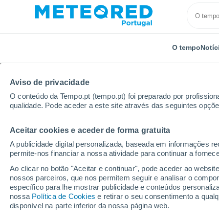
O tempo
Notíc
Aviso de privacidade
O conteúdo da Tempo.pt (tempo.pt) foi preparado por profissiona
qualidade. Pode aceder a este site através das seguintes opçõe
Aceitar cookies e aceder de forma gratuita
Início
Distrito da Guarda
A publicidade digital personalizada, baseada em informações r
permite-nos financiar a nossa atividade para continuar a fornec
Tempo no Distrito da 
Ao clicar no botão "Aceitar e continuar", pode aceder ao websit
nossos parceiros, que nos permitem seguir e analisar o compo
específico para lhe mostrar publicidade e conteúdos persona
Hoje, 8 agosto
Todo o dia
Símbolo
nossa
Política de Cookies
e retirar o seu consentimento a qua
disponível na parte inferior da nossa página web.