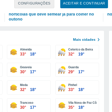
PLANTAS
L
CONFIGURAÇÕES
ACEITAR E CONTINUAR
Sementeiras de agosto em Portugal: as
Cu
hortícolas que deve semear já para colher no
no
outono
Mais cidades
Almeida
Celorico da Beira
33°
18°
32°
19°
Gouveia
Guarda
30°
17°
29°
17°
Meda
Pinhel
32°
18°
33°
18°
Trancoso
Vila Nova de Foz Côa
30°
17°
35°
18°