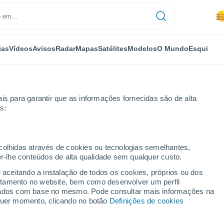
ias
Vídeos
Avisos
Radar
Mapas
Satélites
Modelos
O Mundo
Esqui
is para garantir que as informações fornecidas são de alta
s:
ecolhidas através de cookies ou tecnologias semelhantes,
er-lhe conteúdos de alta qualidade sem qualquer custo.
Guarda
e aceitando a instalação de todos os cookies, próprios ou dos
35°
rtamento no website, bem como desenvolver um perfil
18°
lizados com base no mesmo. Pode consultar mais informações na
Vila Nova de
Foz Côa
lquer momento, clicando no botão
Definições de cookies
32°