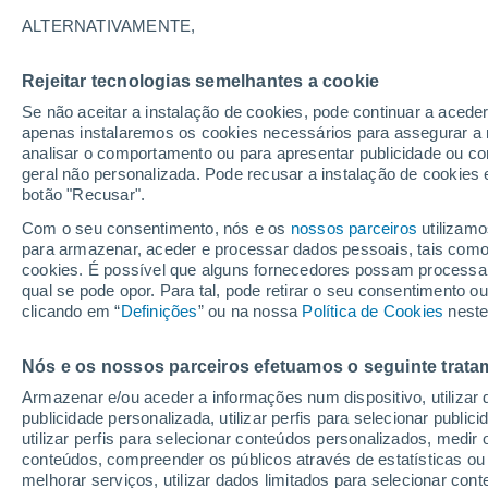
ALTERNATIVAMENTE,
Rejeitar tecnologias semelhantes a cookie
Se não aceitar a instalação de cookies, pode continuar a acede
30°
apenas instalaremos os cookies necessários para assegurar a 
17°
analisar o comportamento ou para apresentar publicidade ou co
Aguiar da
Beira
geral não personalizada. Pode recusar a instalação de cookies 
T
botão "Recusar".
Com o seu consentimento, nós e os
nossos parceiros
utilizamo
para armazenar, aceder e processar dados pessoais, tais como a
cookies. É possível que alguns fornecedores possam processa
32°
qual se pode opor. Para tal, pode retirar o seu consentimento 
18°
clicando em “
Definições
” ou na nossa
Política de Cookies
Celoric
neste
Fornos de
Beir
Algodres
Nós e os nossos parceiros efetuamos o seguinte trata
30°
Armazenar e/ou aceder a informações num dispositivo, utilizar da
17°
publicidade personalizada, utilizar perfis para selecionar public
Gouveia
utilizar perfis para selecionar conteúdos personalizados, med
30°
conteúdos, compreender os públicos através de estatísticas ou
18°
melhorar serviços, utilizar dados limitados para selecionar cont