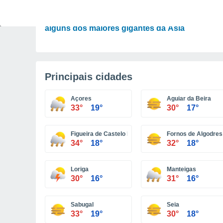
CIÊNCIA
As florestas secretas de Taiwan guardam
alguns dos maiores gigantes da Ásia
Principais cidades
Açores
Aguiar da Beira
33°
19°
30°
17°
Figueira de Castelo Rodrigo
Fornos de Algodres
34°
18°
32°
18°
Loriga
Manteigas
30°
16°
31°
16°
Sabugal
Seia
33°
19°
30°
18°