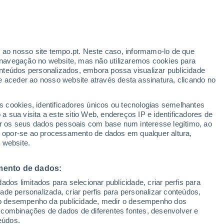
18°
Meda
34°
18°
Figueira de
Castelo
r ao nosso site tempo.pt. Neste caso, informamo-lo de que
Rodrigo
navegação no website, mas não utilizaremos cookies para
nteúdos personalizados, embora possa visualizar publicidade
30°
33°
17°
18°
e aceder ao nosso website através desta assinatura, clicando no
rancoso
Pinhel
33°
18°
s cookies, identificadores únicos ou tecnologias semelhantes
Almeida
 sua visita a este sitio Web, endereços IP e identificadores de
r os seus dados pessoais com base num interesse legítimo, ao
32°
ou opor-se ao processamento de dados em qualquer altura,
19°
o da
 website.
a
29°
mento de dados:
17°
Guarda
dos limitados para selecionar publicidade, criar perfis para
idade personalizada, criar perfis para personalizar conteúdos,
ir o desempenho da publicidade, medir o desempenho dos
33°
 combinações de dados de diferentes fontes, desenvolver e
18°
eúdos.