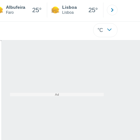
Albufeira
Lisboa
Porto
25°
25°
Faro
Lisboa
Porto
°C