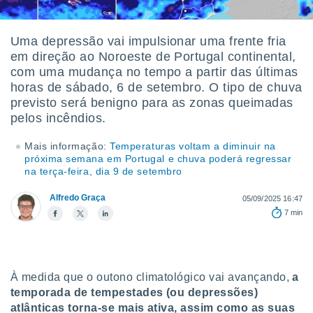
m
 recolhidas
cookies ou
Uma depressão vai impulsionar uma frente fria
em direção ao Noroeste de Portugal continental,
, permite-
ar a nossa
com uma mudança no tempo a partir das últimas
ara
horas de sábado, 6 de setembro. O tipo de chuva
ACEITAR
 fornecer-
previsto será benigno para as zonas queimadas
E
os de alta
pelos incêndios.
CONTINUAR
sem
sto.
Mais informação:
Temperaturas voltam a diminuir na
CONFIGURAÇÕES
o botão
próxima semana em Portugal e chuva poderá regressar
na terça-feira, dia 9 de setembro
ontinuar",
r ao
itando a
Alfredo Graça
05/09/2025 16:47
de todos os
7 min
óprios ou
parceiros,
rmitem
lisar o
À medida que o outono climatológico vai avançando,
a
nto no
em como
temporada de tempestades (ou depressões)
 um perfil
atlânticas torna-se mais ativa, assim como as suas