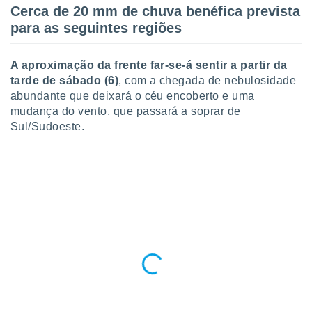
Cerca de 20 mm de chuva benéfica prevista
o qual se
ara tal,
para as seguintes regiões
 o seu
to ou opor-
essamento
A aproximação da frente far-se-á sentir a partir da
m qualquer
tarde de sábado (6)
, com a chegada de nebulosidade
ando em “
abundante que deixará o céu encoberto e uma
 ou na
mudança do vento, que passará a soprar de
Sul/Sudoeste.
 Cookies
te.
 nossos
s o
o de
e/ou aceder
ões num
utilizar
ados para
publicidade,