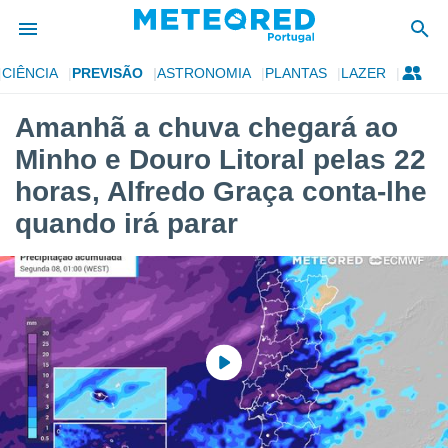
CIÊNCIA
PREVISÃO
ASTRONOMIA
PLANTAS
LAZER
de
Amanhã a chuva chegará ao
 da
Minho e Douro Litoral pelas 22
empo.pt) foi
or
horas, Alfredo Graça conta-lhe
is para
quando irá parar
e as
 fornecidas
 qualidade.
r a este
s das
opções:
ookies e
 forma
e digital
da,