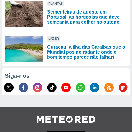
PLANTAS
Sementeiras de agosto em
Portugal: as hortícolas que deve
semear já para colher no outono
LAZER
Curaçau: a ilha das Caraíbas que o
Mundial pôs no radar (e onde o
bom tempo parece não falhar)
Siga-nos