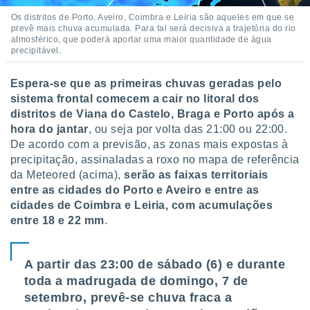
conteúdos.
Os distritos de Porto, Aveiro, Coimbra e Leiria são aqueles em que se
prevê mais chuva acumulada. Para tal será decisiva a trajetória do rio
ção
atmosférico, que poderá aportar uma maior quantidade de água
precipitável.
ão através
de
Espera-se que as primeiras chuvas geradas pelo
,
sistema frontal comecem a cair no litoral dos
 e
distritos de Viana do Castelo, Braga e Porto após a
dos,
hora do jantar
, ou seja por volta das 21:00 ou 22:00.
publicidade
De acordo com a previsão, as zonas mais expostas à
s, estudos
precipitação, assinaladas a roxo no mapa de referência
a e
da Meteored (acima),
serão as faixas territoriais
mento de
entre as cidades do Porto e Aveiro e entre as
cidades de Coimbra e Leiria, com acumulações
ossos 1199
entre 18 e 22 mm
.
eiros
A partir das 23:00 de sábado (6) e durante
toda a madrugada de domingo, 7 de
setembro, prevê-se chuva fraca a