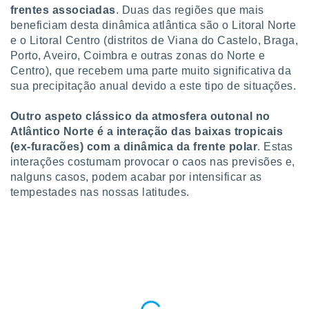
para lhe
frentes associadas
. Duas das regiões que mais
licidade e
beneficiam desta dinâmica atlântica são o Litoral Norte
e o Litoral Centro (distritos de Viana do Castelo, Braga,
ados com
Porto, Aveiro, Coimbra e outras zonas do Norte e
esmo. Pode
ais
Centro), que recebem uma parte muito significativa da
s na nossa
sua precipitação anual devido a este tipo de situações.
 Cookies
e
u
Outro aspeto clássico da atmosfera outonal no
nto a
Atlântico Norte é a interação das baixas tropicais
omento,
(ex-furacões) com a dinâmica da frente polar
. Estas
 botão
interações costumam provocar o caos nas previsões e,
de cookies
na parte
nalguns casos, podem acabar por intensificar as
nossa
tempestades nas nossas latitudes.
.
IVAMENTE,
as
tes a