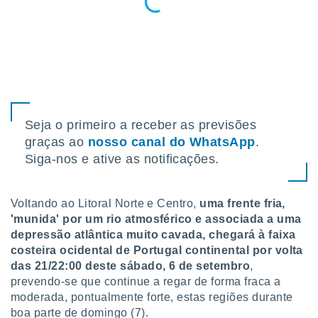
tar a
de cookies,
uar a
osso site
este caso,
lo de que
talaremos
s para
Seja o primeiro a receber as previsões
a navegação
, mas não
graças ao
nosso canal do WhatsApp
.
s cookies
Siga-nos e ative as notificações.
ar o
nto ou
ntar
Voltando ao Litoral Norte e Centro,
uma frente fria,
 ou
'munida' por um rio atmosférico e associada a uma
dos,
depressão atlântica muito cavada, chegará à faixa
ssa
costeira ocidental de Portugal continental por volta
ublicidade
das 21/22:00 deste sábado, 6 de setembro
,
prevendo-se que continue a regar de forma fraca a
ada. Pode
moderada, pontualmente forte, estas regiões durante
nstalação de
boa parte de domingo (7).
ceder ao