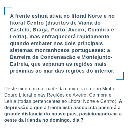
ite através
atura,
 botão
A frente estará ativa no litoral Norte e no
litoral Centro (distritos de Viana do
Castelo, Braga, Porto, Aveiro, Coimbra e
nto, nós e
Leiria), mas enfraquecerá rapidamente
arceiros
quando embater nos dois principais
cookies,
sistemas montanhosos portugueses: a
ores únicos
ias
Barreira de Condensação e Montejunto-
s para
Estrela, que separam as regiões mais
 aceder e
próximas ao mar das regiões do interior.
dados
ais como a
 este sitio
Deste modo, maior parte da chuva irá cair no Minho,
eços IP e
ores de
Douro Litoral e nas Regiões de Aveiro, Coimbra e
possível
Leiria (todas pertencentes ao Litoral Norte e Centro).
A
depressão a que a frente está associada passará a
es possam
grande distância do nosso país, posicionando-se a
os seus
oeste da Irlanda no domingo, dia 7
.
oais com
nteresse