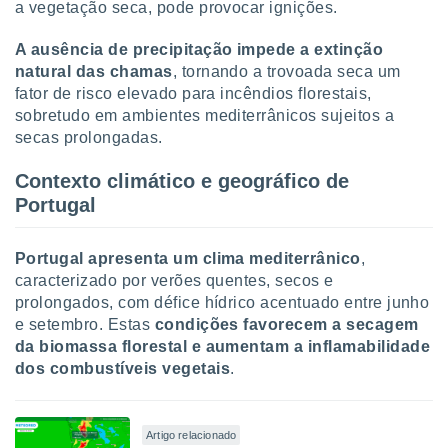
a vegetação seca, pode provocar ignições.
ite através
atura,
A ausência de precipitação impede a extinção
 botão
natural das chamas
, tornando a trovoada seca um
fator de risco elevado para incêndios florestais,
sobretudo em ambientes mediterrânicos sujeitos a
nto, nós e
secas prolongadas.
arceiros
cookies,
ores únicos
Contexto climático e geográfico de
ias
Portugal
s para
 aceder e
dados
Portugal apresenta um clima mediterrânico
,
ais como a
caracterizado por verões quentes, secos e
 este sitio
prolongados, com défice hídrico acentuado entre junho
eços IP e
e setembro. Estas
condições favorecem a secagem
ores de
da biomassa florestal e aumentam a inflamabilidade
possível
dos combustíveis vegetais
.
es possam
os seus
oais com
Artigo relacionado
nteresse