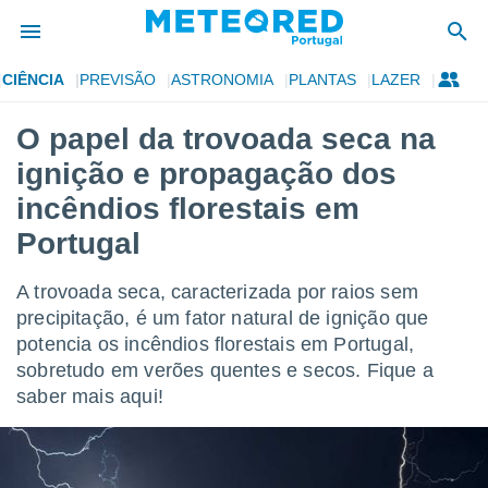
CIÊNCIA
PREVISÃO
ASTRONOMIA
PLANTAS
LAZER
de
O papel da trovoada seca na
 da
ignição e propagação dos
empo.pt) foi
or
incêndios florestais em
is para
Portugal
e as
 fornecidas
 qualidade.
A trovoada seca, caracterizada por raios sem
r a este
precipitação, é um fator natural de ignição que
s das
opções:
potencia os incêndios florestais em Portugal,
sobretudo em verões quentes e secos. Fique a
ookies e
saber mais aqui!
 forma
e digital
da,