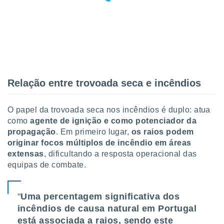
 para
a, utilizar
selecionar
a, criar
personalizar
tilizar
Relação entre trovoada seca e incêndios
selecionar
dos, medir
O papel da trovoada seca nos incêndios é duplo: atua
nho da
, medir o
como
agente de ignição e como potenciador da
o dos
propagação
. Em primeiro lugar,
os raios podem
originar focos múltiplos de incêndio em áreas
r os
extensas
, dificultando a resposta operacional das
ravés de
equipas de combate.
s ou
s de dados
es fontes,
"
Uma percentagem significativa dos
 e melhorar
ilizar dados
incêndios de causa natural em Portugal
ara
está associada a raios, sendo este