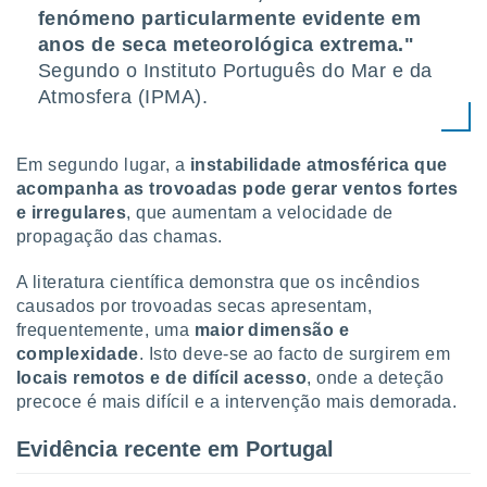
conteúdos.
fenómeno particularmente evidente em
anos de seca meteorológica extrema."
ção
Segundo o Instituto Português do Mar e da
Atmosfera (IPMA).
ão através
de
,
 e
Em segundo lugar, a
instabilidade atmosférica que
acompanha as trovoadas pode gerar ventos fortes
dos,
e irregulares
, que aumentam a velocidade de
publicidade
propagação das chamas.
s, estudos
a e
A literatura científica demonstra que os incêndios
mento de
causados por trovoadas secas apresentam,
frequentemente, uma
maior dimensão e
ossos 1199
complexidade
. Isto deve-se ao facto de surgirem em
eiros
locais remotos e de difícil acesso
, onde a deteção
precoce é mais difícil e a intervenção mais demorada.
Evidência recente em Portugal