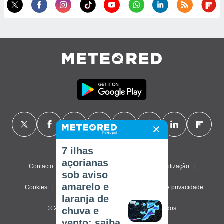
7 ilhas
açorianas
Contacto
Sobre nós
FAQ
Termos de utilização
sob aviso
amarelo e
Cookies
Política de privacidade
Definições de privacidade
laranja de
© 2026 Meteored. Todos os direitos reservados
chuva e
vento: saiba