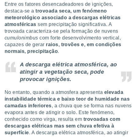
tar a
Entre os fatores desencadeadores de ignições,
de cookies,
destaca-se a
trovoada seca, um fenómeno
uar a
meteorológico associado a descargas elétricas
osso site
atmosféricas
sem precipitação significativa. A
este caso,
lo de que
trovoada caracteriza-se pela formação de nuvens
talaremos
cumulonimbus
com forte desenvolvimento vertical,
capazes de gerar
raios, trovões e, em condições
s para
normais, precipitação
.
a navegação
, mas não
A descarga elétrica atmosférica, ao
s cookies
atingir a vegetação seca, pode
ar o
nto ou
provocar ignições.
ntar
 ou
No entanto, quando a atmosfera apresenta
elevada
instabilidade térmica e baixo teor de humidade nas
dos,
camadas inferiores
, a chuva que se forma nas nuvens
ssa
ublicidade
evapora antes de atingir o solo. Este fenómeno,
conhecido como virga, resulta em
trovoadas com
ada. Pode
descargas elétricas mas sem chuva efetiva à
nstalação de
superfície
. A descarga elétrica atmosférica, ao atingir
ceder ao