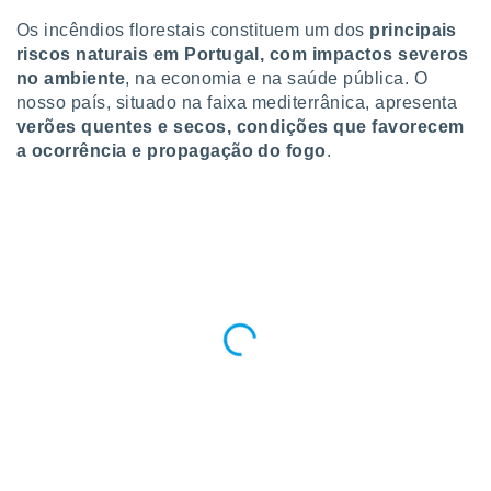
para lhe
licidade e
Os incêndios florestais constituem um dos
principais
riscos naturais em Portugal, com impactos severos
ados com
no ambiente
, na economia e na saúde pública. O
esmo. Pode
nosso país, situado na faixa mediterrânica, apresenta
ais
verões quentes e secos, condições que favorecem
s na nossa
a ocorrência e propagação do fogo
.
 Cookies
e
u
nto a
omento,
 botão
de cookies
na parte
nossa
.
IVAMENTE,
as
tes a