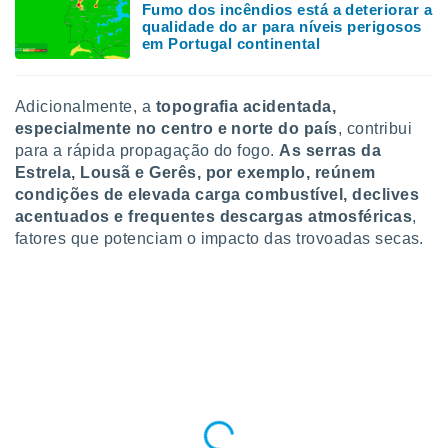
Fumo dos incêndios está a deteriorar a
o qual se
qualidade do ar para níveis perigosos
ara tal,
em Portugal continental
 o seu
to ou opor-
essamento
Adicionalmente, a
topografia acidentada,
m qualquer
especialmente no centro e norte do país
, contribui
ando em “
 ou na
para a rápida propagação do fogo.
As serras da
Estrela, Lousã e Gerês, por exemplo, reúnem
 Cookies
condições de elevada carga combustível, declives
te.
acentuados e frequentes descargas atmosféricas
,
fatores que potenciam o impacto das trovoadas secas.
 nossos
s o
o de
e/ou aceder
ões num
utilizar
ados para
publicidade,