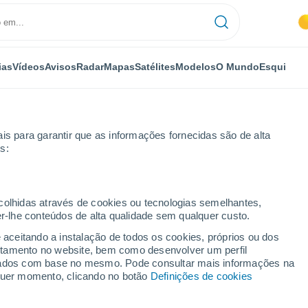
ias
Vídeos
Avisos
Radar
Mapas
Satélites
Modelos
O Mundo
Esqui
OMIA
PLANTAS
LAZER
is para garantir que as informações fornecidas são de alta
s:
ecolhidas através de cookies ou tecnologias semelhantes,
er-lhe conteúdos de alta qualidade sem qualquer custo.
ento e fisiologia mitigam efeitos do aquecimento?
e aceitando a instalação de todos os cookies, próprios ou dos
rtamento no website, bem como desenvolver um perfil
lizados com base no mesmo. Pode consultar mais informações na
amento e fisiologia
lquer momento, clicando no botão
Definições de cookies
quecimento?