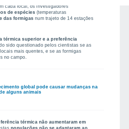
oito áreas florestais urbanas e oito não
m cada local, os investigadores
cos de espécies
(temperaturas
de das formigas
num trajeto de 14 estações
a térmica superior e a preferência
ndo sido questionado pelos cientistas se as
 locais mais quentes, e se as formigas
is no campo.
cimento global pode causar mudanças na
de alguns animais
preferência térmica não aumentaram em
estas
populações não se adaptaram ao