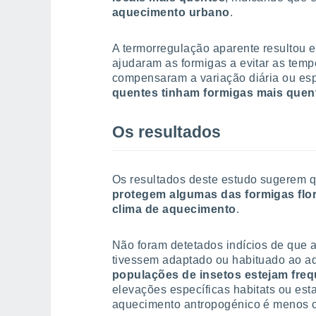
aquecimento urbano
.
A termorregulação aparente resultou
ajudaram as formigas a evitar as tem
compensaram a variação diária ou esp
quentes tinham formigas mais quen
Os resultados
Os resultados deste estudo sugerem 
protegem algumas das formigas flo
clima de aquecimento
.
Não foram detetados indícios de que a
tivessem adaptado ou habituado ao a
populações de insetos estejam fr
elevações específicas habitats ou es
aquecimento antropogénico é menos c