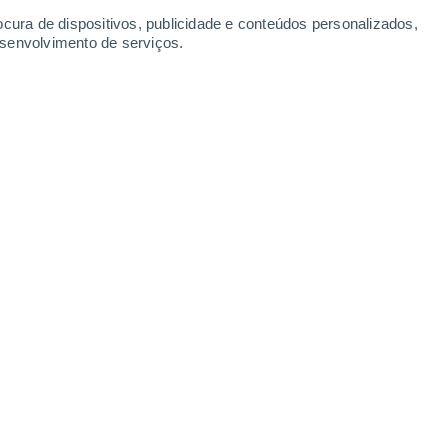
ocura de dispositivos, publicidade e conteúdos personalizados,
esenvolvimento de serviços.
planeta Terra representam um problema para as formigas.
:30
6 min
ever os efeitos das alterações climáticas
 e distribuição dos organismos. Embora as
ção geográfica já estejam documentadas
 continuam a ser difíceis de prever
de
te registado e projetado numa escala de
ras do ar entre 1 a 2 metros acima do