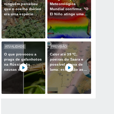
ninguém percebeu
Meteorológica
que o coelho ibérico
Mundial confirma: "O
era uma espécie
El Niño atinge uma
diferente e isso
intensidade sem
muda tudo
precedentes desde
há vários anos"
ATUALIDADE
PREVISÃO
O que provocou a
Calor até 39 ºC,
praga de gafanhotos
poeiras do Saara e
na Rússia? As
possível chuva de
causas do
lama: estas são as
gigantesco enxame
datas a reter em
que invadiu o
Portugal
Daguestão