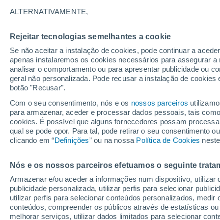
ALTERNATIVAMENTE,
De acordo com um recente estudo da U
Estados Unidos da América, as alteraç
Rejeitar tecnologias semelhantes a cookie
comportamento em animais ectotérmic
Se não aceitar a instalação de cookies, pode continuar a acede
apenas instalaremos os cookies necessários para assegurar a 
analisar o comportamento ou para apresentar publicidade ou co
geral não personalizada. Pode recusar a instalação de cookies 
botão "Recusar".
Com o seu consentimento, nós e os
nossos parceiros
utilizamo
para armazenar, aceder e processar dados pessoais, tais como a
cookies. É possível que alguns fornecedores possam processa
qual se pode opor. Para tal, pode retirar o seu consentimento 
clicando em “
Definições
” ou na nossa
Política de Cookies
neste
Nós e os nossos parceiros efetuamos o seguinte trata
Armazenar e/ou aceder a informações num dispositivo, utilizar da
publicidade personalizada, utilizar perfis para selecionar public
utilizar perfis para selecionar conteúdos personalizados, med
conteúdos, compreender os públicos através de estatísticas ou
melhorar serviços, utilizar dados limitados para selecionar cont