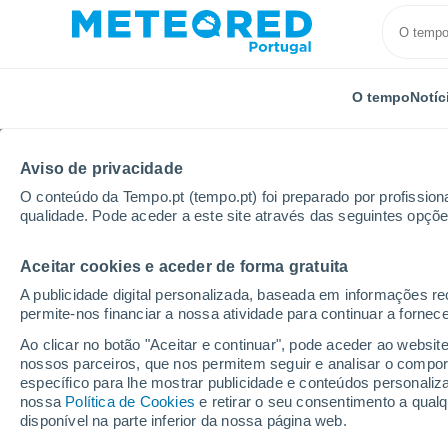
O tempo
Notíc
TODOS
ATUALIDADE
CIÊNCIA
PREVISÃO
ASTRON
Aviso de privacidade
O conteúdo da Tempo.pt (tempo.pt) foi preparado por profissiona
qualidade. Pode aceder a este site através das seguintes opçõe
Aceitar cookies e aceder de forma gratuita
A publicidade digital personalizada, baseada em informações r
permite-nos financiar a nossa atividade para continuar a fornec
Início
Notícias
Ciência
Ectotérmicos: comportam
Ao clicar no botão "Aceitar e continuar", pode aceder ao websit
nossos parceiros, que nos permitem seguir e analisar o compo
específico para lhe mostrar publicidade e conteúdos persona
Ectotérmicos: comport
nossa
Política de Cookies
e retirar o seu consentimento a qua
disponível na parte inferior da nossa página web.
mitigam efeitos do a