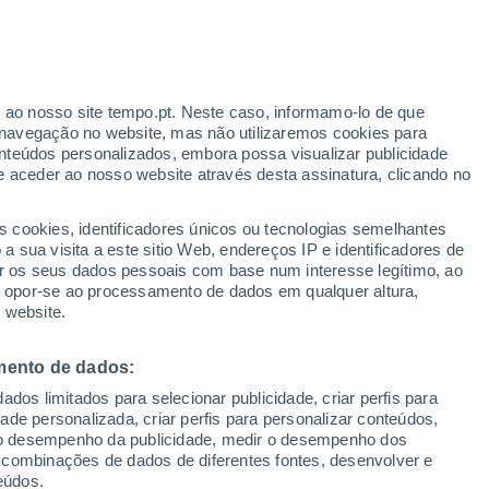
niversidade da Carolina do Norte, nos
ões climáticas podem alterar o
os. Veja aqui como é que isso acontece.
r ao nosso site tempo.pt. Neste caso, informamo-lo de que
navegação no website, mas não utilizaremos cookies para
nteúdos personalizados, embora possa visualizar publicidade
e aceder ao nosso website através desta assinatura, clicando no
s cookies, identificadores únicos ou tecnologias semelhantes
 sua visita a este sitio Web, endereços IP e identificadores de
r os seus dados pessoais com base num interesse legítimo, ao
ou opor-se ao processamento de dados em qualquer altura,
 website.
mento de dados:
dos limitados para selecionar publicidade, criar perfis para
idade personalizada, criar perfis para personalizar conteúdos,
ir o desempenho da publicidade, medir o desempenho dos
 combinações de dados de diferentes fontes, desenvolver e
eúdos.