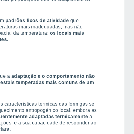
 em
padrões fixos de atividade
que
peraturas mais inadequadas, mas não
acial da temperatura:
os locais mais
tes
.
que a
adaptação e o comportamento não
restais temperadas mais comuns de um
s características térmicas das formigas se
quecimento antropogénico local, embora as
equentemente adaptadas termicamente
a
tações, e a sua capacidade de responder ao
lara.