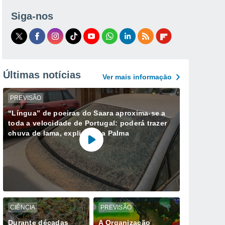
Siga-nos
Últimas notícias
Ver mais informaçāo
PREVISÃO
“Língua” de poeiras do Saara aproxima-se a
toda a velocidade de Portugal: poderá trazer
chuva de lama, explica Ana Palma
CIÊNCIA
PREVISÃO
Durante décadas
A Organização