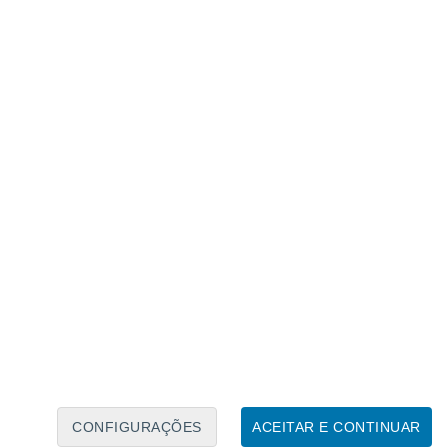
etgrowing
,
#globalwarming
,
ure
,
#planet
mother earth (@GNGAgritech)
January
r difíceis de prever, em parte porque os
vas condições, ou podem utilizar a
a reduzir a sua exposição a microclimas
s globais tenham efeitos generalizados na
es, particularmente nos ectotérmicos
ndem das temperaturas ambientais
.
CONFIGURAÇÕES
ACEITAR E CONTINUAR