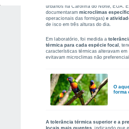
A equipa de investigação trabalhou em 
urbanos na Carolina do Norte, EUA. E
documentaram
microclimas específi
operacionais das formigas)
e ativida
de isco em três alturas do dia.
Em laboratório, foi medida a
tolerânci
térmica para cada espécie focal
, te
características térmicas alteravam em
evitavam microclimas não preferencia
O aque
forma 
A tolerância térmica superior e a 
locais mais quentes
, indicando que 