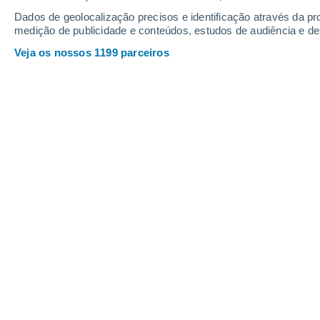
Dados de geolocalização precisos e identificação através da pr
medição de publicidade e conteúdos, estudos de audiência e d
Veja os nossos 1199 parceiros
As alterações climáticas e o aumento da temperatura do 
Paula Gonçalves
21/01/2023 06
Um desafio premente na ecologia é
pr
em curso sobre a aptidão, abundância
mudanças na fenologia e na distribui
para algumas espécies, estes
efeitos
forma mais geral. O clima é tipicamen
quilómetros, geralmente com temperatu
solo.