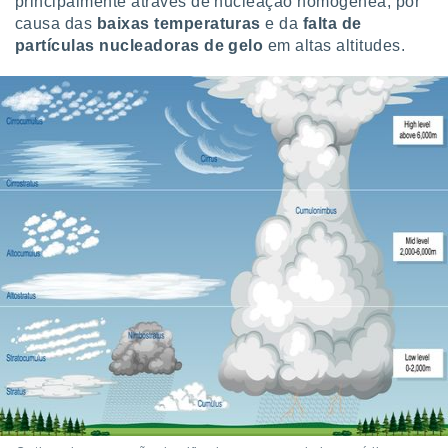
principalmente através de nucleação homogénea, por
 para
causa das
baixas temperaturas
e da
falta de
partículas nucleadoras de gelo
em altas altitudes.
a, utilizar
selecionar
a, criar
personalizar
tilizar
selecionar
dos, medir
nho da
, medir o
o dos
r os
ravés de
s ou
s de dados
es fontes,
 e melhorar
ilizar dados
ara