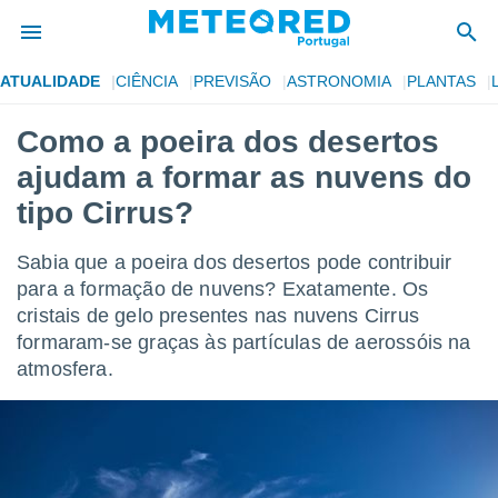
ATUALIDADE
CIÊNCIA
PREVISÃO
ASTRONOMIA
PLANTAS
de
Como a poeira dos desertos
 da
ajudam a formar as nuvens do
empo.pt) foi
or
tipo Cirrus?
is para
e as
Sabia que a poeira dos desertos pode contribuir
 fornecidas
 qualidade.
para a formação de nuvens? Exatamente. Os
r a este
cristais de gelo presentes nas nuvens Cirrus
s das
formaram-se graças às partículas de aerossóis na
opções:
atmosfera.
ookies e
 forma
e digital
da,