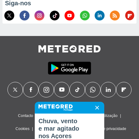
Siga-nos
Contacto
Sobre nós
FAQ
Termos de utilização
Chuva, vento
e mar agitado
Cookies
Política de privacidade
Definições de privacidade
nos Açores