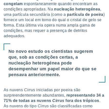
ite através
congelam
espontaneamente quando encontram as
atura,
condições apropriadas. Na
nucleação heterogénea
,
 botão
uma partícula secundária (como a
partícula de poeira
)
fornece um local em torno do qual o cristal de gelo se
forma. Esta última via opera numa ampla gama de
nto, nós e
condições, mas requer a presença de detritos
arceiros
adequados.
cookies,
ores únicos
ias
No novo estudo os cientistas sugerem
s para
que, sob as condições certas, a
 aceder e
dados
nucleação heterogénea pode
ais como a
desempenhar um papel maior do que se
 este sitio
pensava anteriormente.
eços IP e
ores de
possível
As nuvens
Cirrus
iniciadas por poeira são
es possam
surpreendentemente abundantes,
representando 34 a
os seus
71% de todas as nuvens
Cirrus
fora dos trópicos
.
oais com
As nuvens do tipo
Cirrus
são classificadas como
nteresse