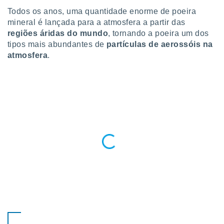
para lhe
Todos os anos, uma quantidade enorme de poeira
licidade e
mineral é lançada para a atmosfera a partir das
ados com
regiões áridas do mundo
, tornando a poeira um dos
esmo. Pode
tipos mais abundantes de
partículas de aerossóis na
ais
atmosfera
.
s na nossa
 Cookies
e
u
nto a
omento,
 botão
de cookies
na parte
nossa
.
IVAMENTE,
as
tes a