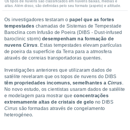
conteúdos.
Os tipos de nuvens são classificados em nuvens baixas, médias e
altas. Além disso, são definidas pelo seu formato (aspeto) e altitude.
ção
Os investigadores testaram o
papel que as fortes
tempestades
chamadas de Sistemas de Tempestade
ão através
de
Baroclina com Infusão de Poeira (DIBS - Dust-infused
,
baroclinic storm)
desempenham na formação de
 e
nuvens
Cirrus
. Estas tempestades elevam partículas
de poeira da superfície da Terra para a atmosfera
dos,
através de correias transportadoras quentes.
publicidade
s, estudos
Investigações anteriores que utilizaram dados de
a e
mento de
satélite revelaram que os topos de nuvens do DIBS
têm propriedades incomuns, semelhantes a
Cirrus
.
No novo estudo, os cientistas usaram dados de satélite
ossos 1199
e modelagem para mostrar que
concentrações
eiros
extremamente altas de cristais de gelo
no DIBS
Cirrus
são formadas através de congelamento
heterogéneo.