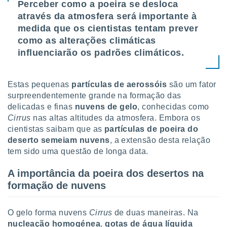
tar a
Perceber como a poeira se desloca
de cookies,
através da atmosfera será importante à
uar a
medida que os cientistas tentam prever
osso site
como as alterações climáticas
este caso,
lo de que
influenciarão os padrões climáticos.
talaremos
s para
Estas pequenas
partículas de aerossóis
são um fator
a navegação
surpreendentemente grande na formação das
, mas não
delicadas e finas
nuvens de gelo
, conhecidas como
s cookies
Cirrus
nas altas altitudes da atmosfera. Embora os
ar o
nto ou
cientistas saibam que as
partículas de poeira do
ntar
deserto semeiam nuvens
, a extensão desta relação
 ou
tem sido uma questão de longa data.
dos,
A importância da poeira dos desertos na
ssa
formação de nuvens
ublicidade
ada. Pode
O gelo forma nuvens
Cirrus
de duas maneiras. Na
nstalação de
nucleação homogénea
,
gotas de água líquida
ceder ao