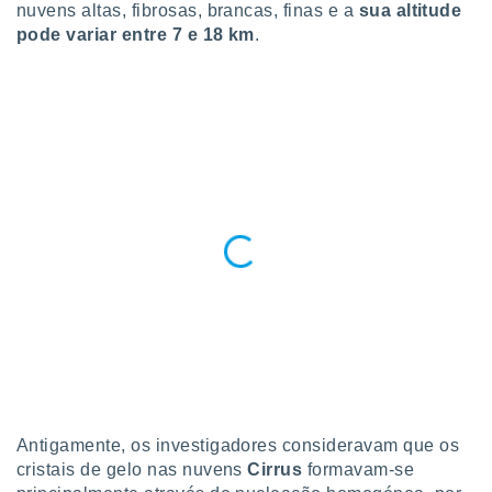
nuvens altas, fibrosas, brancas, finas e a
sua altitude
o qual se
pode variar entre 7 e 18 km
.
ara tal,
 o seu
to ou opor-
essamento
m qualquer
ando em “
 ou na
 Cookies
te.
 nossos
s o
o de
e/ou aceder
ões num
utilizar
Antigamente, os investigadores consideravam que os
ados para
cristais de gelo nas nuvens
Cirrus
formavam-se
publicidade,