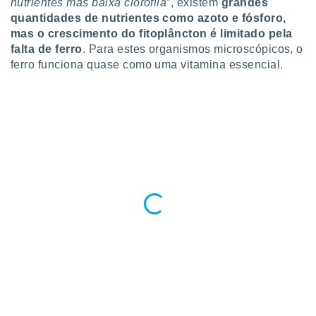
nutrientes mas baixa clorofila
”, existem
grandes
ite através
quantidades de nutrientes como azoto e fósforo,
atura,
mas o crescimento do fitoplâncton é limitado pela
 botão
falta de ferro
. Para estes organismos microscópicos, o
ferro funciona quase como uma vitamina essencial.
nto, nós e
arceiros
cookies,
ores únicos
ias
s para
 aceder e
dados
ais como a
 este sitio
eços IP e
ores de
possível
es possam
os seus
oais com
nteresse