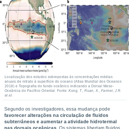
conteúdos.
ção
ão através
de
,
 e
dos,
publicidade
s, estudos
a e
mento de
Localização dos estudos sobrepostas às concentrações médias
anuais de nitrato à superfície do oceano (Atlas Mundial dos Oceanos
2018) e Topografia do fundo oceânico indicando a Dorsal Meso-
ossos 1199
Oceânica do Pacífico Oriental. Fonte:
Kong, T., Ruan, X., Farmer, J.R.
eiros
at al.
Segundo os investigadores, essa mudança pode
favorecer alterações na circulação de fluidos
subterrâneos e aumentar a atividade hidrotermal
nas dorsais oceânicas
. Os sistemas libertam fluidos