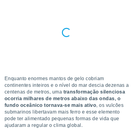
para lhe
licidade e
ados com
esmo. Pode
ais
s na nossa
 Cookies
e
u
nto a
omento,
 botão
de cookies
na parte
Enquanto enormes mantos de gelo cobriam
nossa
continentes inteiros e o nível do mar descia dezenas a
.
centenas de metros, uma
transformação silenciosa
ocorria milhares de metros abaixo das ondas, o
IVAMENTE,
fundo oceânico tornava-se mais ativo
, os vulcões
submarinos libertavam mais ferro e esse elemento
as
pode ter alimentado pequenas formas de vida que
tes a
ajudaram a regular o clima global.