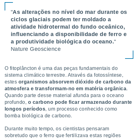
o qual se
ara tal,
"
As alterações no nível do mar durante os
 o seu
ciclos glaciais podem ter moldado a
to ou opor-
atividade hidrotermal do fundo oceânico,
essamento
influenciando a disponibilidade de ferro e
m qualquer
ando em “
a produtividade biológica do oceano.
"
 ou na
Nature Geoscience
 Cookies
te.
O fitoplâncton é uma das peças fundamentais do
sistema climático terrestre. Através da fotossíntese,
 nossos
estes
organismos absorvem dióxido de carbono da
s o
atmosfera e transformam-no em matéria orgânica
.
Quando parte desse material afunda para o oceano
o de
profundo,
o carbono pode ficar armazenado durante
longos períodos
, um processo conhecido como
e/ou aceder
bomba biológica de carbono.
ões num
utilizar
Durante muito tempo, os cientistas pensaram
ados para
sobretudo que o ferro que fertilizava estas regiões
publicidade,