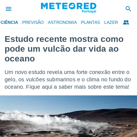
CIÊNCIA
PREVISÃO
ASTRONOMIA
PLANTAS
LAZER
de
Estudo recente mostra como
 da
pode um vulcão dar vida ao
empo.pt) foi
or
oceano
is para
e as
Um novo estudo revela uma forte conexão entre o
 fornecidas
 qualidade.
gelo, os vulcões submarinos e o clima no fundo do
r a este
oceano. Fique aqui a saber mais sobre este tema!
s das
opções:
ookies e
 forma
e digital
da,