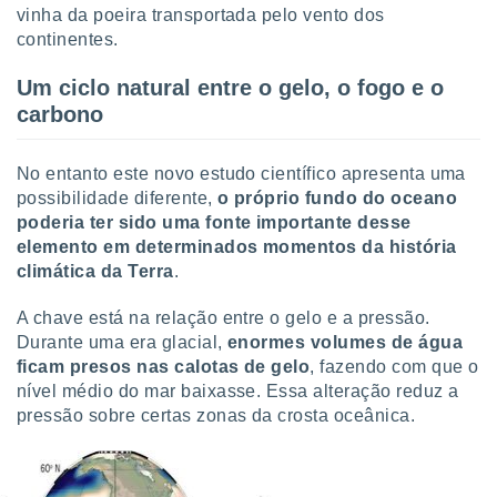
 para
vinha da poeira transportada pelo vento dos
continentes.
a, utilizar
selecionar
Um ciclo natural entre o gelo, o fogo e o
carbono
a, criar
personalizar
tilizar
No entanto este novo estudo científico apresenta uma
selecionar
possibilidade diferente,
o próprio fundo do oceano
poderia ter sido uma fonte importante desse
dos, medir
nho da
elemento em determinados momentos da história
, medir o
climática da Terra
.
o dos
A chave está na relação entre o gelo e a pressão.
r os
Durante uma era glacial,
enormes volumes de água
ravés de
ficam presos nas calotas de gelo
, fazendo com que o
s ou
nível médio do mar baixasse. Essa alteração reduz a
s de dados
es fontes,
pressão sobre certas zonas da crosta oceânica.
 e melhorar
ilizar dados
ara