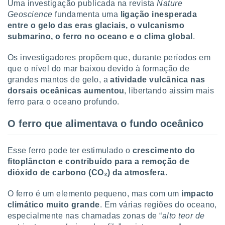
tar a
Uma investigação publicada na revista
Nature
de cookies,
Geoscience
fundamenta uma
ligação inesperada
uar a
entre o gelo das eras glaciais, o vulcanismo
osso site
submarino, o ferro no oceano e o clima global
.
este caso,
lo de que
Os investigadores propõem que, durante períodos em
talaremos
que o nível do mar baixou devido à formação de
s para
grandes mantos de gelo, a
atividade vulcânica nas
a navegação
dorsais oceânicas aumentou
, libertando aissim mais
, mas não
ferro para o oceano profundo.
s cookies
ar o
O ferro que alimentava o fundo oceânico
nto ou
ntar
 ou
Esse ferro pode ter estimulado o
crescimento do
fitoplâncton e contribuído para a remoção de
dos,
dióxido de carbono (CO₂) da atmosfera
.
ssa
ublicidade
O ferro é um elemento pequeno, mas com um
impacto
ada. Pode
climático muito grande
. Em várias regiões do oceano,
nstalação de
especialmente nas chamadas zonas de “
alto teor de
ceder ao