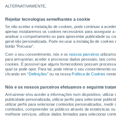
ALTERNATIVAMENTE,
Reserva madeirense será alvo de uma 
avaliar ecossistemas, medir efeitos d
Rejeitar tecnologias semelhantes a cookie
apoiem futuras decisões de gestão am
Se não aceitar a instalação de cookies, pode continuar a acede
apenas instalaremos os cookies necessários para assegurar a 
analisar o comportamento ou para apresentar publicidade ou co
geral não personalizada. Pode recusar a instalação de cookies 
botão "Recusar".
Com o seu consentimento, nós e os
nossos parceiros
utilizamo
para armazenar, aceder e processar dados pessoais, tais como a
cookies. É possível que alguns fornecedores possam processa
qual se pode opor. Para tal, pode retirar o seu consentimento 
clicando em “
Definições
” ou na nossa
Política de Cookies
neste
Nós e os nossos parceiros efetuamos o seguinte trata
Armazenar e/ou aceder a informações num dispositivo, utilizar da
publicidade personalizada, utilizar perfis para selecionar public
utilizar perfis para selecionar conteúdos personalizados, med
conteúdos, compreender os públicos através de estatísticas ou
melhorar serviços, utilizar dados limitados para selecionar cont