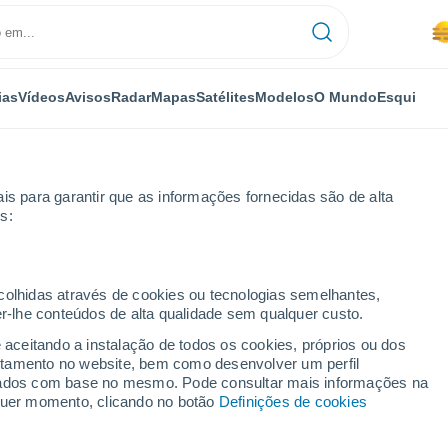
ias
Vídeos
Avisos
Radar
Mapas
Satélites
Modelos
O Mundo
Esqui
OMIA
PLANTAS
LAZER
is para garantir que as informações fornecidas são de alta
s:
ecolhidas através de cookies ou tecnologias semelhantes,
er-lhe conteúdos de alta qualidade sem qualquer custo.
ganhar nova extensão marinha protegida com expedição até 2030
e aceitando a instalação de todos os cookies, próprios ou dos
rtamento no website, bem como desenvolver um perfil
lizados com base no mesmo. Pode consultar mais informações na
m ganhar nova extensão
lquer momento, clicando no botão
Definições de cookies
 expedição até 2030