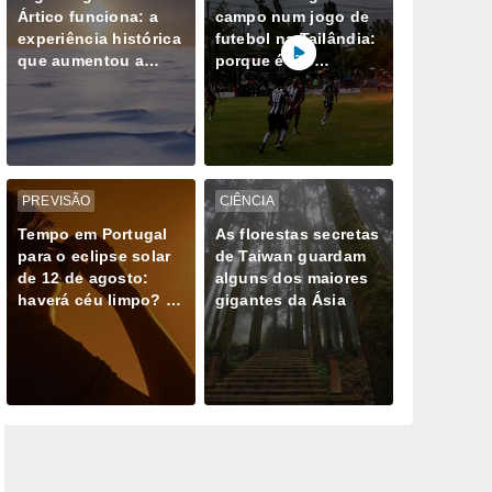
Ártico funciona: a
campo num jogo de
experiência histórica
futebol na Tailândia:
que aumentou a
porque é tão
espessura do gelo
perigoso estar ao ar
em 32 cm
livre durante uma
trovoada
PREVISÃO
CIÊNCIA
Tempo em Portugal
As florestas secretas
para o eclipse solar
de Taiwan guardam
de 12 de agosto:
alguns dos maiores
haverá céu limpo? O
gigantes da Ásia
que esperar e para
onde olhar