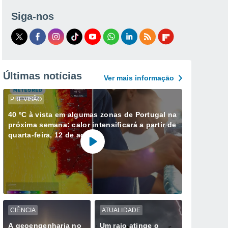
Siga-nos
Últimas notícias
Ver mais informaçāo
PREVISÃO
40 ºC à vista em algumas zonas de Portugal na
próxima semana: calor intensificará a partir de
quarta-feira, 12 de agosto
CIÊNCIA
ATUALIDADE
A geoengenharia no
Um raio atinge o