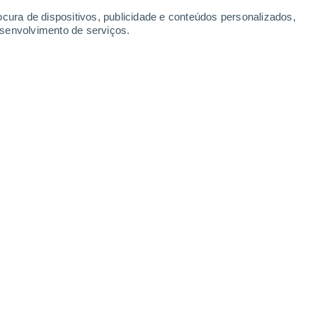
ocura de dispositivos, publicidade e conteúdos personalizados,
esenvolvimento de serviços.
agem Pequena – esta foi a primeira região portuguesa a ser
: Carlos Freitas/ IFCN Madeira
8:31
6 min
ea marinha de proteção total da Europa
,
imensão. O Governo Regional da Madeira
 científica
para avaliar as zonas
vas áreas
que possam vir a integrar esta