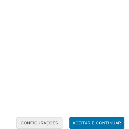
úgio e área de nidificação para milhares de aves
 Foto: IFCN Madeira
ada uma expedição científica nas áreas
o Santo
e das
Desertas
, num trabalho
e se espera envolver a participação das
meio do Atlântico
CONFIGURAÇÕES
ACEITAR E CONTINUAR