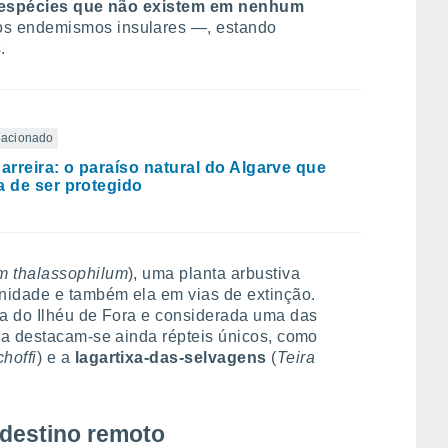
espécies que não existem em nenhum
 endemismos insulares —, estando
.
elacionado
Barreira: o paraíso natural do Algarve que
a de ser protegido
m thalassophilum
), uma planta arbustiva
nidade e também ela em vias de extinção.
va do Ilhéu de Fora e considerada uma das
na destacam-se ainda répteis únicos, como
choffi
) e a
lagartixa-das-selvagens
(
Teira
 destino remoto