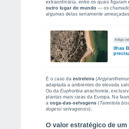
extraordinária, entre os quais figuram
outro lugar do mundo
— os chamados
algumas delas seriamente ameaçadas
Artigo r
Ilhas 
precis
É o caso da
estreleira
(
Argyranthemu
adaptada a ambientes de elevada sali
Ou da
Euphorbia anachoreta
, exclusi
plantas mais raras da Europa. Na fau
a
osga-das-selvagens
(
Tarentola bis
dugesii selvagensis
).
O valor estratégico de um