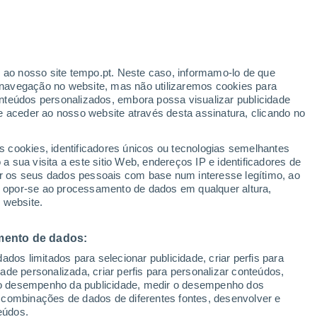
missão científica de grande escala para
a conservação e recolher dados que
biental.
r ao nosso site tempo.pt. Neste caso, informamo-lo de que
navegação no website, mas não utilizaremos cookies para
nteúdos personalizados, embora possa visualizar publicidade
e aceder ao nosso website através desta assinatura, clicando no
s cookies, identificadores únicos ou tecnologias semelhantes
 sua visita a este sitio Web, endereços IP e identificadores de
r os seus dados pessoais com base num interesse legítimo, ao
ou opor-se ao processamento de dados em qualquer altura,
 website.
mento de dados:
dos limitados para selecionar publicidade, criar perfis para
idade personalizada, criar perfis para personalizar conteúdos,
ir o desempenho da publicidade, medir o desempenho dos
 combinações de dados de diferentes fontes, desenvolver e
eúdos.