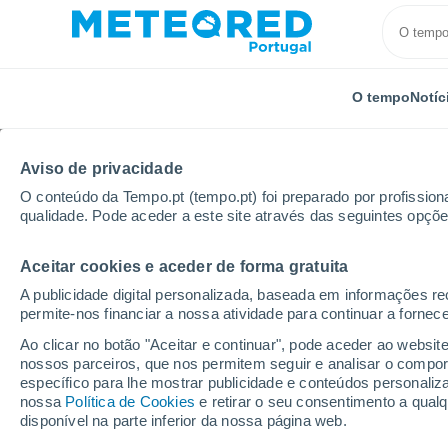
O tempo
Notíc
TODOS
ATUALIDADE
CIÊNCIA
PREVISÃO
ASTRON
Aviso de privacidade
O conteúdo da Tempo.pt (tempo.pt) foi preparado por profissiona
qualidade. Pode aceder a este site através das seguintes opçõe
Aceitar cookies e aceder de forma gratuita
A publicidade digital personalizada, baseada em informações r
permite-nos financiar a nossa atividade para continuar a fornec
Início
Notícias
Ciência
Ilhas Selvagens podem 
Ao clicar no botão "Aceitar e continuar", pode aceder ao websit
nossos parceiros, que nos permitem seguir e analisar o compo
específico para lhe mostrar publicidade e conteúdos persona
Ilhas Selvagens pode
nossa
Política de Cookies
e retirar o seu consentimento a qua
disponível na parte inferior da nossa página web.
marinha protegida com