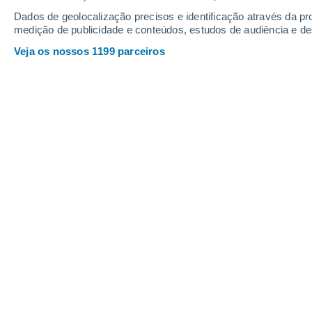
Dados de geolocalização precisos e identificação através da pr
medição de publicidade e conteúdos, estudos de audiência e d
Veja os nossos 1199 parceiros
Constituída por duas ilhas – a Selvagem Grande e a Selv
classificada como reserva a nível nacional, em 1971.Foto
Katia Catulo
17/06/2026 0
As Ilhas Selvagens são já a
maior ár
mas podem vir a ganhar ainda mais d
está a preparar uma
grande expedição
atualmente protegidas e identificar
no
rede.