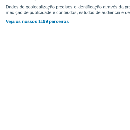
Dados de geolocalização precisos e identificação através da pr
medição de publicidade e conteúdos, estudos de audiência e d
Veja os nossos 1199 parceiros
A Europa poderá estar a aprox
intenso, segundo o modelo am
alcançar ou ultrapassar os 40
Joana Campos
16/0
Como avançamos em previsões anterio
valores máximos de temperatura. No e
atualizações dos modelos meteorológ
parte da Europa
, levando países a r
Seja o primeiro a receber as pr