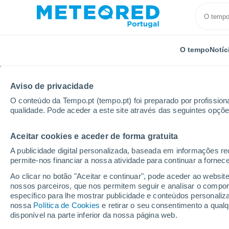
O tempo
Notíc
TODOS
ATUALIDADE
CIÊNCIA
PREVISÃO
ASTRON
Aviso de privacidade
O conteúdo da Tempo.pt (tempo.pt) foi preparado por profissiona
qualidade. Pode aceder a este site através das seguintes opçõe
Aceitar cookies e aceder de forma gratuita
A publicidade digital personalizada, baseada em informações r
permite-nos financiar a nossa atividade para continuar a fornec
Início
Notícias
Previsão
Até 16 °C acima da méd
Ao clicar no botão "Aceitar e continuar", pode aceder ao websit
nossos parceiros, que nos permitem seguir e analisar o compo
específico para lhe mostrar publicidade e conteúdos persona
Até 16 °C acima da mé
nossa
Política de Cookies
e retirar o seu consentimento a qua
disponível na parte inferior da nossa página web.
modelo GFS: veja como