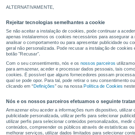
previsto na Europa afe
ALTERNATIVAMENTE,
Rejeitar tecnologias semelhantes a cookie
Se não aceitar a instalação de cookies, pode continuar a acede
apenas instalaremos os cookies necessários para assegurar a 
analisar o comportamento ou para apresentar publicidade ou co
geral não personalizada. Pode recusar a instalação de cookies 
botão "Recusar".
Com o seu consentimento, nós e os
nossos parceiros
utilizamo
para armazenar, aceder e processar dados pessoais, tais como a
cookies. É possível que alguns fornecedores possam processa
qual se pode opor. Para tal, pode retirar o seu consentimento 
clicando em “
Definições
” ou na nossa
Política de Cookies
neste
Nós e os nossos parceiros efetuamos o seguinte trata
Armazenar e/ou aceder a informações num dispositivo, utilizar da
publicidade personalizada, utilizar perfis para selecionar public
utilizar perfis para selecionar conteúdos personalizados, med
conteúdos, compreender os públicos através de estatísticas ou
melhorar serviços, utilizar dados limitados para selecionar cont