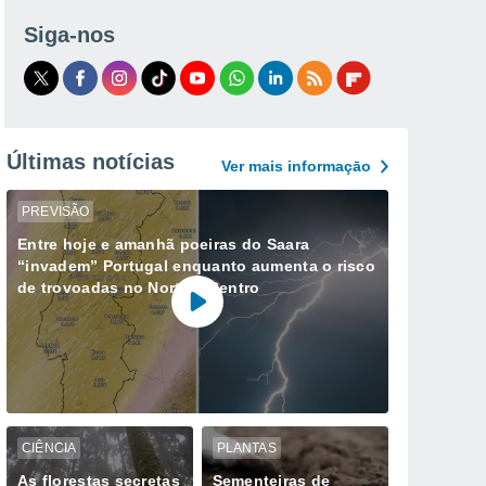
Siga-nos
Últimas notícias
Ver mais informaçāo
PREVISÃO
Entre hoje e amanhã poeiras do Saara
“invadem” Portugal enquanto aumenta o risco
de trovoadas no Norte e Centro
CIÊNCIA
PLANTAS
As florestas secretas
Sementeiras de