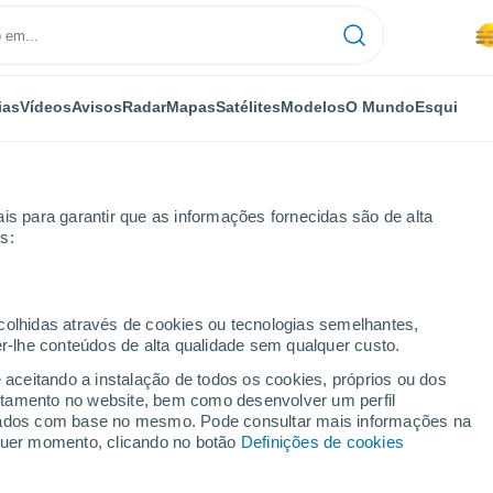
ias
Vídeos
Avisos
Radar
Mapas
Satélites
Modelos
O Mundo
Esqui
OMIA
PLANTAS
LAZER
is para garantir que as informações fornecidas são de alta
s:
ecolhidas através de cookies ou tecnologias semelhantes,
er-lhe conteúdos de alta qualidade sem qualquer custo.
ia, de acordo com o modelo GFS: veja como o episódio de calor previ
e aceitando a instalação de todos os cookies, próprios ou dos
rtamento no website, bem como desenvolver um perfil
lizados com base no mesmo. Pode consultar mais informações na
dia, de acordo com o
lquer momento, clicando no botão
Definições de cookies
 o episódio de calor