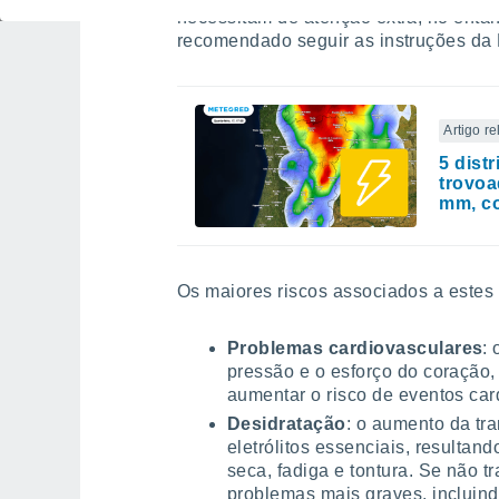
necessitam de atenção extra, no entan
recomendado seguir as instruções da 
Artigo r
5 dist
trovoa
mm, co
Os maiores riscos associados a estes
Problemas cardiovasculares
:
pressão e o esforço do coração
aumentar o risco de eventos car
Desidratação
: o aumento da tr
eletrólitos essenciais, resulta
seca, fadiga e tontura. Se não t
problemas mais graves, incluind