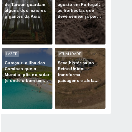
de Taiwan guardam
agosto em Portugal:
alguns dos maiores
as hortícolas que
gigantes da Ásia
deve semear já para
colher no outono
LAZER
ATUALIDADE
Curaçau: a ilha das
Seca histórica no
Caraíbas que o
Reino Unido
Mundial pôs no radar
transforma
(e onde o bom tempo
paisagens e afeta
parece não falhar)
milhões de pessoas