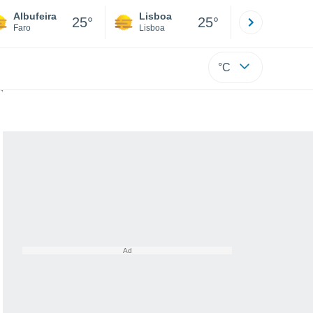
Albufeira
Lisboa
Porto
25°
25°
Faro
Lisboa
Porto
°C
sto na Europa afetará Portugal