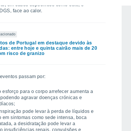
to, em casos específicos como este, é
DGS, face ao calor.
elacionado
ritos de Portugal em destaque devido às
das: entre hoje e quinta cairão mais de 20
m risco de granizo
 eventos passam por:
 o esforço para o corpo arrefecer aumenta a
, podendo agravar doenças crónicas e
díacos;
anspiração pode levar à perda de líquidos e
ndo em sintomas como sede intensa, boca
ratada, a desidratação pode levar a
o insuficiências renais, convulsões e