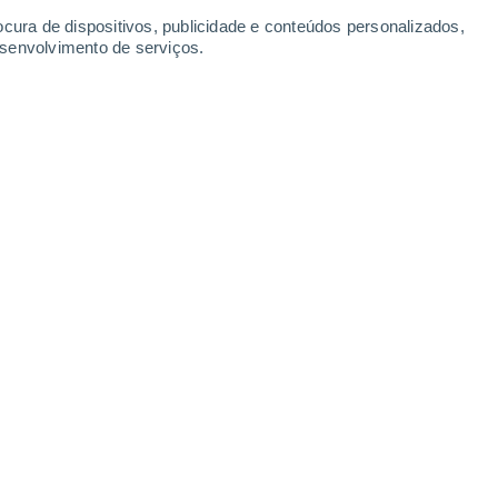
ocura de dispositivos, publicidade e conteúdos personalizados,
esenvolvimento de serviços.
imar-se de um episódio de calor
ericano GFS. Portugal poderá
 ºC no próximo fim de semana.
6/2026 13:13
4 min
res, está prevista uma nova subida dos
ntanto, e segundo as mais recentes
icos,
esta subida deverá afetar uma boa
egistar anomalias bastante pronunciadas.
evisões graças ao
nosso canal do