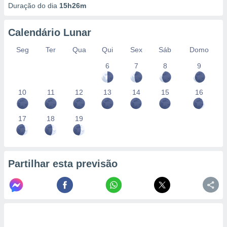
Duração do dia
15h26m
Calendário Lunar
Seg
Ter
Qua
Qui
Sex
Sáb
Domo
6
7
8
9
10
11
12
13
14
15
16
17
18
19
Partilhar esta previsão