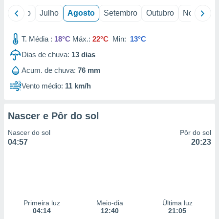
o
Junho
Julho
Agosto
Setembro
Outubro
Novembro
T. Média :
18°C
Máx.:
22°C
Min:
13°C
Dias de chuva:
13
dias
Acum. de chuva:
76 mm
Vento médio:
11 km/h
Nascer e Pôr do sol
Nascer do sol
Pôr do sol
04:57
20:23
Primeira luz
Meio-dia
Última luz
04:14
12:40
21:05