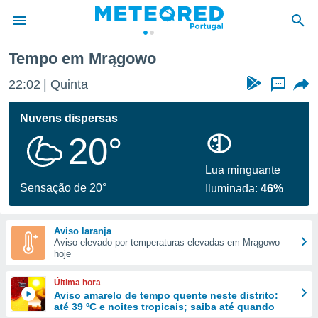
Tempo em Mrągowo
de
22:02
Quinta
...
 da
empo.pt) foi
Nuvens dispersas
or
20°
is para
e as
 fornecidas
Lua minguante
 qualidade.
Sensação de 20°
Iluminada:
46%
r a este
s das
opções:
Aviso laranja
Aviso elevado por temperaturas elevadas em Mrągowo
ookies e
hoje
 forma
Última hora
e digital
Aviso amarelo de tempo quente neste distrito:
até 39 ºC e noites tropicais; saiba até quando
da,