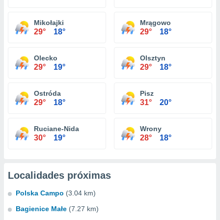
Mikołajki
Mrągowo
29°
18°
29°
18°
Olecko
Olsztyn
29°
19°
29°
18°
Ostróda
Pisz
29°
18°
31°
20°
Ruciane-Nida
Wrony
30°
19°
28°
18°
Localidades próximas
Polska Campo
(3.04 km)
Bagienice Małe
(7.27 km)