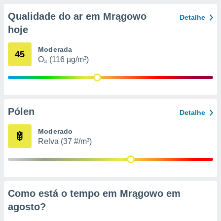
conteúdos.
Qualidade do ar em Mrągowo
Detalhe
ção
hoje
ão através
Moderada
45
de
O₃ (116 µg/m³)
,
 e
dos,
publicidade
s, estudos
Pólen
Detalhe
a e
mento de
Moderado
Relva (37 #/m³)
ossos 1199
eiros
Como está o tempo em Mrągowo em
agosto
?