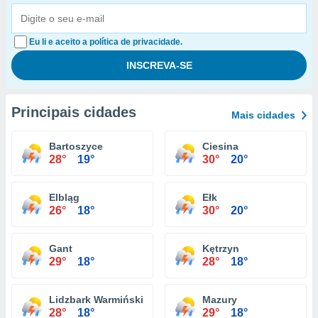
Eu li e aceito a política de privacidade.
Principais cidades
Mais cidades
Bartoszyce
Ciesina
28°
19°
30°
20°
Elbląg
Ełk
26°
18°
30°
20°
Gant
Kętrzyn
29°
18°
28°
18°
Lidzbark Warmiński
Mazury
28°
18°
29°
18°