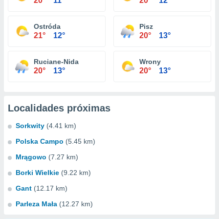
20°
11°
20°
12°
Ostróda
Pisz
21°
12°
20°
13°
Ruciane-Nida
Wrony
20°
13°
20°
13°
Localidades próximas
Sorkwity
(4.41 km)
Polska Campo
(5.45 km)
Mrągowo
(7.27 km)
Borki Wielkie
(9.22 km)
Gant
(12.17 km)
Parleza Mała
(12.27 km)