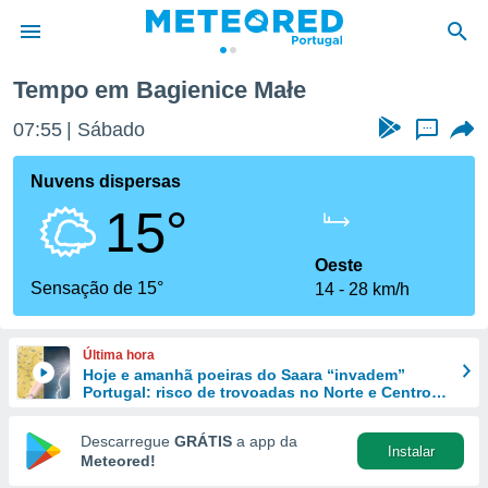
Tempo em Bagienice Małe
de
07:55
Sábado
...
 da
empo.pt) foi
Nuvens dispersas
or
15°
is para
e as
 fornecidas
Oeste
 qualidade.
Sensação de 15°
14
28 km/h
r a este
s das
opções:
Última hora
Hoje e amanhã poeiras do Saara “invadem”
ookies e
Portugal: risco de trovoadas no Norte e Centro
 forma
aumenta
Descarregue
GRÁTIS
a app da
Instalar
e digital
Meteored!
da,