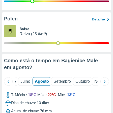
conteúdos.
ção
Pólen
Detalhe
ão através
de
Baixo
,
Relva (25 #/m³)
 e
dos,
publicidade
s, estudos
Como está o tempo em Bagienice Małe
a e
mento de
em
agosto
?
ossos 1199
o
Junho
Julho
Agosto
Setembro
Outubro
Novembro
eiros
T. Média :
18°C
Máx.:
22°C
Min:
13°C
Dias de chuva:
13
dias
Acum. de chuva:
76 mm