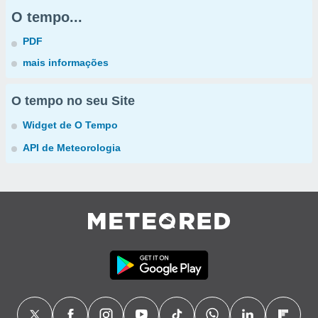
O tempo...
PDF
mais informações
O tempo no seu Site
Widget de O Tempo
API de Meteorologia