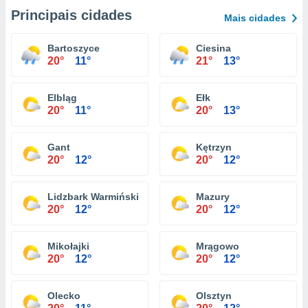
Principais cidades
Mais cidades
Bartoszyce
Ciesina
20°
11°
21°
13°
Elbląg
Ełk
20°
11°
20°
13°
Gant
Kętrzyn
20°
12°
20°
12°
Lidzbark Warmiński
Mazury
20°
12°
20°
12°
Mikołajki
Mrągowo
20°
12°
20°
12°
Olecko
Olsztyn