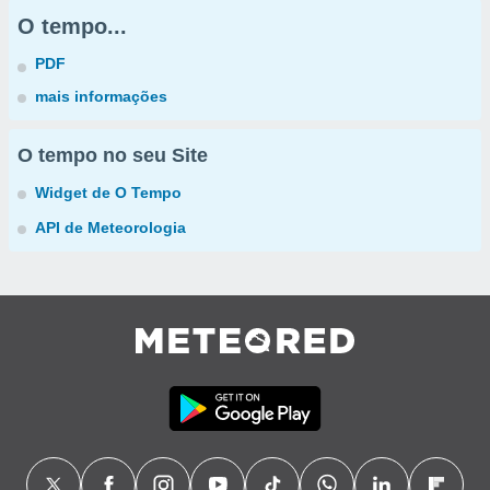
O tempo...
PDF
mais informações
O tempo no seu Site
Widget de O Tempo
API de Meteorologia