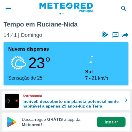
Tempo em Ruciane-Nida
de
14:41
Domingo
...
 da
empo.pt) foi
Nuvens dispersas
or
23°
is para
e as
 fornecidas
Sul
 qualidade.
Sensação de 25°
7
21 km/h
r a este
s das
opções:
Astronomia
Incrível: descoberto um planeta potencialmente
ookies e
habitável a apenas 25 anos-luz da Terra
 forma
Descarregue
GRÁTIS
a app da
Instalar
e digital
Meteored!
da,