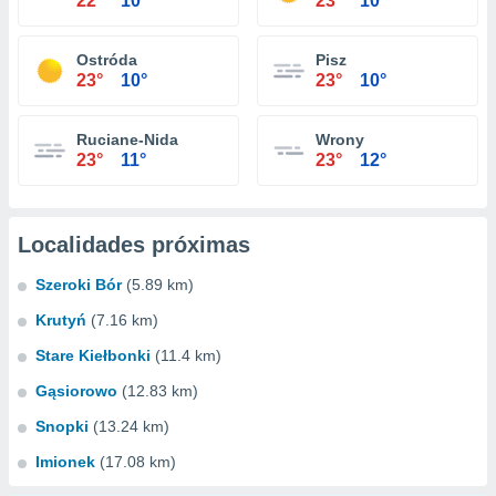
22°
10°
23°
10°
Ostróda
Pisz
23°
10°
23°
10°
Ruciane-Nida
Wrony
23°
11°
23°
12°
Localidades próximas
Szeroki Bór
(5.89 km)
Krutyń
(7.16 km)
Stare Kiełbonki
(11.4 km)
Gąsiorowo
(12.83 km)
Snopki
(13.24 km)
Imionek
(17.08 km)