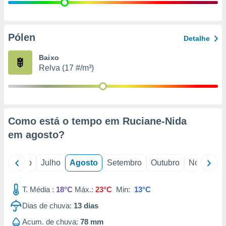
conteúdos.
ção
Pólen
Detalhe
ão através
de
Baixo
,
Relva (17 #/m³)
 e
dos,
publicidade
s, estudos
Como está o tempo em Ruciane-Nida
a e
mento de
em
agosto
?
ossos 1199
o
Junho
Julho
Agosto
Setembro
Outubro
Novembro
eiros
T. Média :
18°C
Máx.:
23°C
Min:
13°C
Dias de chuva:
13
dias
Acum. de chuva:
78 mm