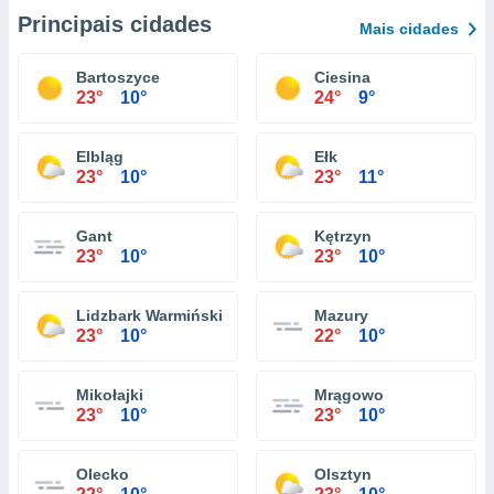
Principais cidades
Mais cidades
Bartoszyce
Ciesina
23°
10°
24°
9°
Elbląg
Ełk
23°
10°
23°
11°
Gant
Kętrzyn
23°
10°
23°
10°
Lidzbark Warmiński
Mazury
23°
10°
22°
10°
Mikołajki
Mrągowo
23°
10°
23°
10°
Olecko
Olsztyn