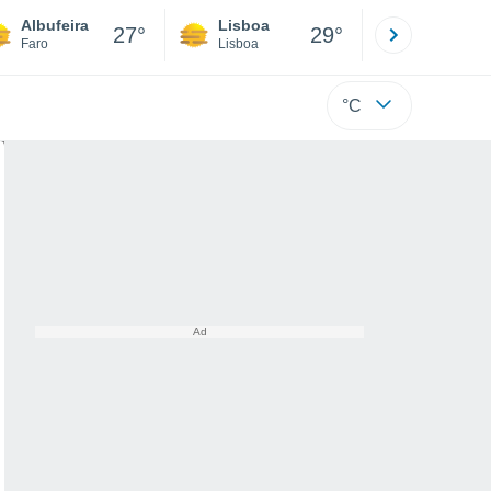
Albufeira
Lisboa
Porto
27°
29°
Faro
Lisboa
Porto
°C