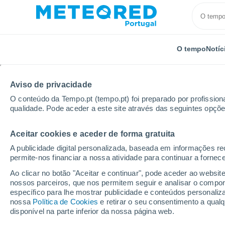
O tempo
Notíc
Aviso de privacidade
O conteúdo da Tempo.pt (tempo.pt) foi preparado por profissiona
qualidade. Pode aceder a este site através das seguintes opçõe
Aceitar cookies e aceder de forma gratuita
Início
Polónia
A publicidade digital personalizada, baseada em informações r
permite-nos financiar a nossa atividade para continuar a fornec
Tempo em Polónia. Prev
Ao clicar no botão "Aceitar e continuar", pode aceder ao websit
nossos parceiros, que nos permitem seguir e analisar o compo
específico para lhe mostrar publicidade e conteúdos persona
Hoje, 8 agosto
Todo o dia
Símbolo
nossa
Política de Cookies
e retirar o seu consentimento a qua
disponível na parte inferior da nossa página web.