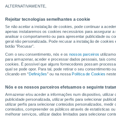
ALTERNATIVAMENTE,
20°
12°
20°
Slupsk
12°
G
Rejeitar tecnologias semelhantes a cookie
Koszalin
Se não aceitar a instalação de cookies, pode continuar a acede
22°
apenas instalaremos os cookies necessários para assegurar a 
12°
analisar o comportamento ou para apresentar publicidade ou co
22°
Estetino
11°
geral não personalizada. Pode recusar a instalação de cookies 
Piła
Bydgosz
botão "Recusar".
23°
Com o seu consentimento, nós e os
nossos parceiros
utilizamo
13°
para armazenar, aceder e processar dados pessoais, tais como a
Poznan
24°
cookies. É possível que alguns fornecedores possam processa
11°
qual se pode opor. Para tal, pode retirar o seu consentimento 
Zielona
Góra
clicando em “
Definições
” ou na nossa
Política de Cookies
neste
24°
13°
Wroclaw
Nós e os nossos parceiros efetuamos o seguinte trata
Armazenar e/ou aceder a informações num dispositivo, utilizar da
Opole
publicidade personalizada, utilizar perfis para selecionar public
utilizar perfis para selecionar conteúdos personalizados, med
conteúdos, compreender os públicos através de estatísticas ou
melhorar serviços, utilizar dados limitados para selecionar cont