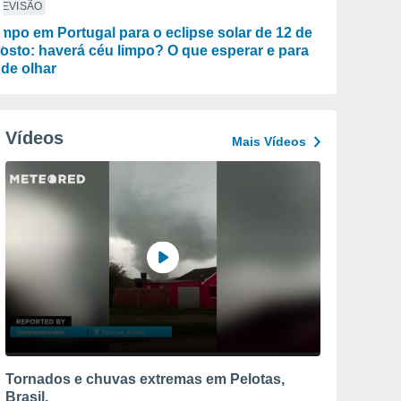
REVISÃO
mpo em Portugal para o eclipse solar de 12 de
osto: haverá céu limpo? O que esperar e para
de olhar
Vídeos
Mais Vídeos
Tornados e chuvas extremas em Pelotas,
Brasil.