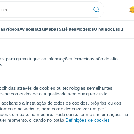
ias
Vídeos
Avisos
Radar
Mapas
Satélites
Modelos
O Mundo
Esqui
is para garantir que as informações fornecidas são de alta
s:
ecolhidas através de cookies ou tecnologias semelhantes,
er-lhe conteúdos de alta qualidade sem qualquer custo.
isão para 14 dias
e aceitando a instalação de todos os cookies, próprios ou dos
rtamento no website, bem como desenvolver um perfil
lizados com base no mesmo. Pode consultar mais informações na
lquer momento, clicando no botão
Definições de cookies