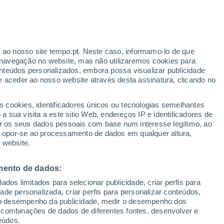
21°
12°
20°
dansk
12°
20°
Suwałki
r ao nosso site tempo.pt. Neste caso, informamo-lo de que
12°
navegação no website, mas não utilizaremos cookies para
Olsztyn
22°
nteúdos personalizados, embora possa visualizar publicidade
22°
22°
13°
13°
11°
e aceder ao nosso website através desta assinatura, clicando no
Łomża
Białystok
cz
22°
23°
13°
s cookies, identificadores únicos ou tecnologias semelhantes
22°
14°
Płock
 sua visita a este sitio Web, endereços IP e identificadores de
14°
Ostrowiec
Varsóvia
r os seus dados pessoais com base num interesse legítimo, ao
22°
ou opor-se ao processamento de dados em qualquer altura,
12°
Łódź
 website.
23°
14°
23°
Lublin
23°
mento de dados:
25°
14°
13°
13°
Kielce
Częstochowa
dos limitados para selecionar publicidade, criar perfis para
25°
idade personalizada, criar perfis para personalizar conteúdos,
25°
16°
15°
ir o desempenho da publicidade, medir o desempenho dos
Cracóvia
Rzeszów
 combinações de dados de diferentes fontes, desenvolver e
eúdos.