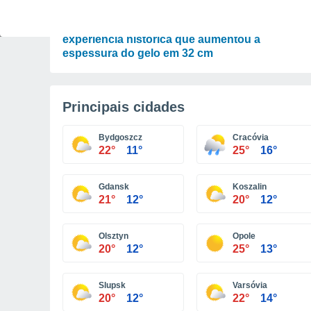
CIÊNCIA
A geoengenharia no Ártico funciona: a
experiência histórica que aumentou a
espessura do gelo em 32 cm
Principais cidades
Bydgoszcz
Cracóvia
22°
11°
25°
16°
Gdansk
Koszalin
21°
12°
20°
12°
Olsztyn
Opole
20°
12°
25°
13°
Slupsk
Varsóvia
20°
12°
22°
14°