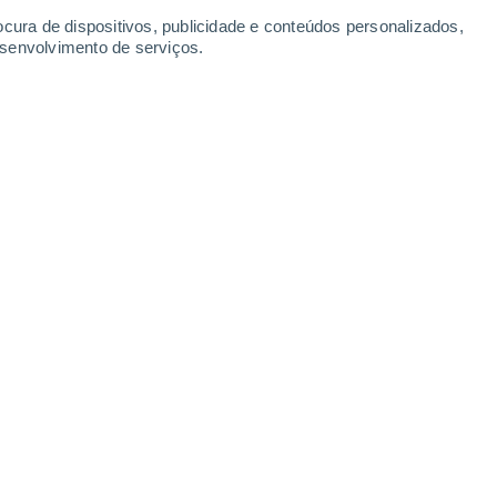
ocura de dispositivos, publicidade e conteúdos personalizados,
esenvolvimento de serviços.
Estâncias de Esqui em
Polónia
Leaflet
|
©
OpenStreetMap
|
ECMWF
by © Meteored