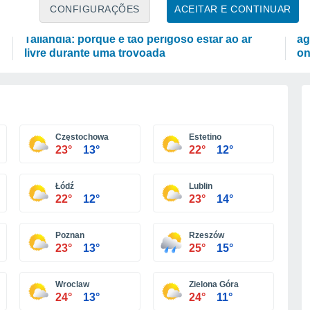
ATUALIDADE
P
CONFIGURAÇÕES
ACEITAR E CONTINUAR
Um raio atinge o campo num jogo de futebol na
Te
Tailândia: porque é tão perigoso estar ao ar
ag
livre durante uma trovoada
on
Częstochowa
Estetino
23°
13°
22°
12°
Łódź
Lublin
22°
12°
23°
14°
Poznan
Rzeszów
23°
13°
25°
15°
Wroclaw
Zielona Góra
24°
13°
24°
11°