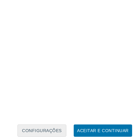
Calendário Lunar
Seg
Ter
Qua
Qui
Sex
Sáb
Domo
6
7
8
9
10
11
12
13
14
15
16
17
18
19
CONFIGURAÇÕES
ACEITAR E CONTINUAR