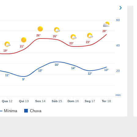
60
28°
26°
26°
23°
23°
40
21°
19°
16°
14°
13°
13°
20
12°
11°
9°
mm
Qua
12
Qui
13
Sex
14
Sáb
15
Dom
16
Seg
17
Ter
18
Mínima
Chuva