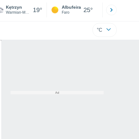
Kętrzyn
Albufeira
Lisboa
19°
25°
Warmian-Masurian
Faro
Lisboa
°C