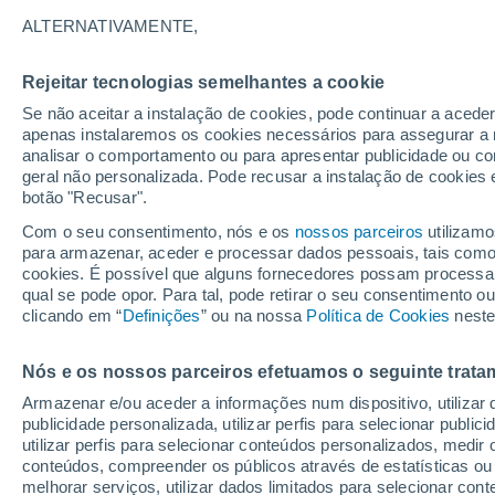
20°
ALTERNATIVAMENTE,
Rejeitar tecnologias semelhantes a cookie
Lua mingu
Se não aceitar a instalação de cookies, pode continuar a acede
Iluminada
Sensação de 20°
apenas instalaremos os cookies necessários para assegurar a 
analisar o comportamento ou para apresentar publicidade ou co
geral não personalizada. Pode recusar a instalação de cookies 
botão "Recusar".
Última hora
Aviso amarelo de tempo quente neste distrito:
Com o seu consentimento, nós e os
nossos parceiros
utilizamo
39 ºC e noites tropicais; saiba até quando
para armazenar, aceder e processar dados pessoais, tais como a
cookies. É possível que alguns fornecedores possam processa
O Tempo 1 - 7 Dias
Atualidade
Mapas de chuva
R
qual se pode opor. Para tal, pode retirar o seu consentimento 
clicando em “
Definições
” ou na nossa
Política de Cookies
neste
Nós e os nossos parceiros efetuamos o seguinte trata
Amanhã
Sábado
D
Hoje
Armazenar e/ou aceder a informações num dispositivo, utilizar da
7 Ago.
8 Ago.
6 Ago.
publicidade personalizada, utilizar perfis para selecionar public
utilizar perfis para selecionar conteúdos personalizados, med
conteúdos, compreender os públicos através de estatísticas ou
melhorar serviços, utilizar dados limitados para selecionar cont
50%
80%