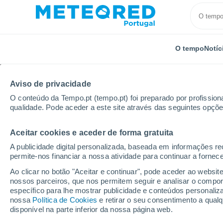
O tempo
Notíc
Aviso de privacidade
O conteúdo da Tempo.pt (tempo.pt) foi preparado por profissiona
qualidade. Pode aceder a este site através das seguintes opçõe
Aceitar cookies e aceder de forma gratuita
Início
Polónia
Vármia-Masúria
Kętrzyn
A publicidade digital personalizada, baseada em informações r
permite-nos financiar a nossa atividade para continuar a fornec
Tempo em Kętrzyn
Ao clicar no botão "Aceitar e continuar", pode aceder ao websit
nossos parceiros, que nos permitem seguir e analisar o compo
22:21
Quinta
específico para lhe mostrar publicidade e conteúdos persona
nossa
Política de Cookies
e retirar o seu consentimento a qua
disponível na parte inferior da nossa página web.
Nuvens dispersas