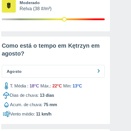
Moderado
Relva (38 #/m³)
Como está o tempo em Kętrzyn em
agosto
?
Agosto
T. Média :
18°C
Máx.:
22°C
Min:
13°C
Dias de chuva:
13
dias
Acum. de chuva:
75 mm
Vento médio:
11 km/h