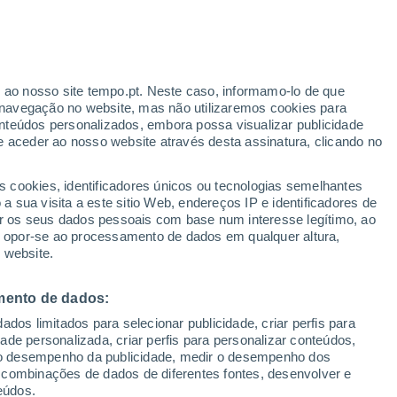
Aviso laranja
Aviso elevado por trovoada em
Kętrzyn hoje
ante
r ao nosso site tempo.pt. Neste caso, informamo-lo de que
:
46%
Baixam as temperaturas
navegação no website, mas não utilizaremos cookies para
Durante o dia de amanhã
nteúdos personalizados, embora possa visualizar publicidade
e aceder ao nosso website através desta assinatura, clicando no
 até
s cookies, identificadores únicos ou tecnologias semelhantes
 sua visita a este sitio Web, endereços IP e identificadores de
r os seus dados pessoais com base num interesse legítimo, ao
adar de Chuva
Satélites
Modelos
ou opor-se ao processamento de dados em qualquer altura,
 website.
mento de dados:
omingo
Segunda
Terça
Quarta
dos limitados para selecionar publicidade, criar perfis para
9 Ago.
10 Ago.
11 Ago.
12 Ago.
idade personalizada, criar perfis para personalizar conteúdos,
ir o desempenho da publicidade, medir o desempenho dos
 combinações de dados de diferentes fontes, desenvolver e
eúdos.
70%