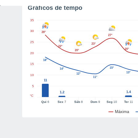
Gráficos de tempo
35
30
28°
27°
25
23°
22°
20°
20°
20
18°
15
15°
14°
13°
12°
10
11°
11
5
1.4
1.2
°C
Qui
6
Sex
7
Sáb
8
Dom
9
Seg
10
Ter
11
Máxima