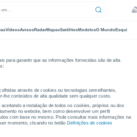
ias
Vídeos
Avisos
Radar
Mapas
Satélites
Modelos
O Mundo
Esqui
is para garantir que as informações fornecidas são de alta
s:
ecolhidas através de cookies ou tecnologias semelhantes,
er-lhe conteúdos de alta qualidade sem qualquer custo.
e aceitando a instalação de todos os cookies, próprios ou dos
rtamento no website, bem como desenvolver um perfil
...
lizados com base no mesmo. Pode consultar mais informações na
lquer momento, clicando no botão
Definições de cookies
Por horas
Céu encoberto nas próximas
horas