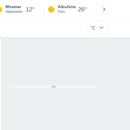
Miramar
Albufeira
Lisboa
12°
26°
Valparaíso
Faro
Lisboa
°C