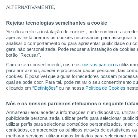
10°
ALTERNATIVAMENTE,
Rejeitar tecnologias semelhantes a cookie
Sul
Se não aceitar a instalação de cookies, pode continuar a acede
Sensação de 10°
11
-
23 km
apenas instalaremos os cookies necessários para assegurar a 
analisar o comportamento ou para apresentar publicidade ou co
geral não personalizada. Pode recusar a instalação de cookies 
botão "Recusar".
Última hora
Hoje e amanhã poeiras do Saara “invadem”
Com o seu consentimento, nós e os
nossos parceiros
utilizamo
Portugal: risco de trovoadas no Norte e Centr
para armazenar, aceder e processar dados pessoais, tais como a
aumenta
cookies. É possível que alguns fornecedores possam processa
O Tempo 1 - 7 Dias
Atualidade
Mapas de temperat
qual se pode opor. Para tal, pode retirar o seu consentimento 
clicando em “
Definições
” ou na nossa
Política de Cookies
neste
Nós e os nossos parceiros efetuamos o seguinte trata
Amanhã
Domingo
S
Hoje
Armazenar e/ou aceder a informações num dispositivo, utilizar da
8 Ago.
9 Ago.
7 Ago.
publicidade personalizada, utilizar perfis para selecionar public
utilizar perfis para selecionar conteúdos personalizados, med
conteúdos, compreender os públicos através de estatísticas ou
melhorar serviços, utilizar dados limitados para selecionar cont
70%