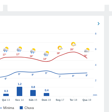
8
6
20°
18°
17°
17°
16°
16°
14°
4
9°
9°
8°
8°
8°
7°
6°
2
1.2
0.8
0.4
0.3
mm
Qui
13
Sex
14
Sáb
15
Dom
16
Seg
17
Ter
18
Qua
19
Mínima
Chuva