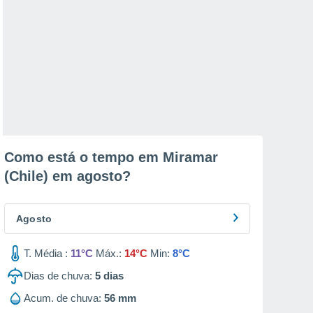
Como está o tempo em Miramar
(Chile) em
agosto
?
Agosto
T. Média :
11°C
Máx.:
14°C
Min:
8°C
Dias de chuva:
5
dias
Acum. de chuva:
56 mm