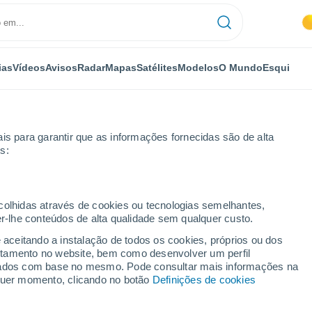
ias
Vídeos
Avisos
Radar
Mapas
Satélites
Modelos
O Mundo
Esqui
is para garantir que as informações fornecidas são de alta
s:
ecolhidas através de cookies ou tecnologias semelhantes,
er-lhe conteúdos de alta qualidade sem qualquer custo.
le)
e aceitando a instalação de todos os cookies, próprios ou dos
rtamento no website, bem como desenvolver um perfil
...
lizados com base no mesmo. Pode consultar mais informações na
lquer momento, clicando no botão
Definições de cookies
Por horas
Intervalos nublados nas
próximas horas