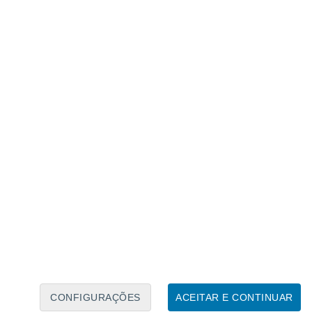
Calendário Lunar
Seg
Ter
Qua
Qui
Sex
Sáb
Domo
7
8
9
10
11
12
13
14
15
16
17
18
19
20
CONFIGURAÇÕES
ACEITAR E CONTINUAR