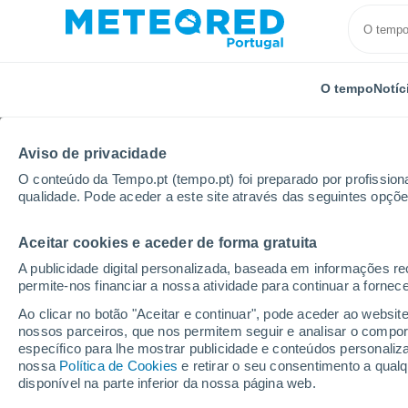
O tempo
Notíc
Aviso de privacidade
O conteúdo da Tempo.pt (tempo.pt) foi preparado por profissiona
qualidade. Pode aceder a este site através das seguintes opçõe
Aceitar cookies e aceder de forma gratuita
Início
Chile
Região de Valparaíso
Miramar
A publicidade digital personalizada, baseada em informações r
permite-nos financiar a nossa atividade para continuar a fornec
Tempo em Miramar (Chi
Ao clicar no botão "Aceitar e continuar", pode aceder ao websit
nossos parceiros, que nos permitem seguir e analisar o compo
10:15
Sexta
específico para lhe mostrar publicidade e conteúdos persona
nossa
Política de Cookies
e retirar o seu consentimento a qua
disponível na parte inferior da nossa página web.
Limpo