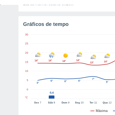
Luz da manhã restante
8h23m
Gráficos de tempo
30
25
20
14°
14°
14°
14°
14°
15
13°
10
7°
5
6°
6°
6°
5°
5°
0
0.4
°C
Sex
7
Sáb
8
Dom
9
Seg
10
Ter
11
Qua
12
Máxima