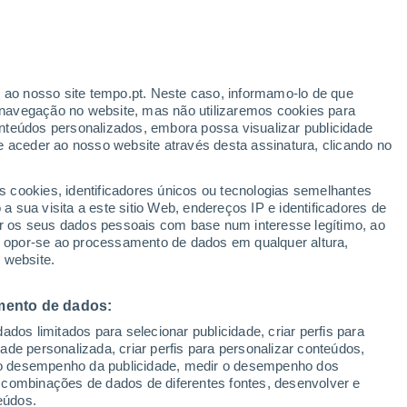
Aviso amarelo
Aviso moderado por vento em
Miramar hoje
r ao nosso site tempo.pt. Neste caso, informamo-lo de que
/h
navegação no website, mas não utilizaremos cookies para
nteúdos personalizados, embora possa visualizar publicidade
e aceder ao nosso website através desta assinatura, clicando no
s cookies, identificadores únicos ou tecnologias semelhantes
o
 sua visita a este sitio Web, endereços IP e identificadores de
r os seus dados pessoais com base num interesse legítimo, ao
ura
Radar de Chuva
Satélites
Modelos
ou opor-se ao processamento de dados em qualquer altura,
 website.
mento de dados:
egunda
Terça
Quarta
Quinta
dos limitados para selecionar publicidade, criar perfis para
10 Ago.
11 Ago.
12 Ago.
13 Ago.
idade personalizada, criar perfis para personalizar conteúdos,
ir o desempenho da publicidade, medir o desempenho dos
 combinações de dados de diferentes fontes, desenvolver e
eúdos.
60%