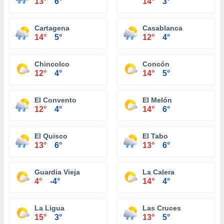
13°
6°
14°
3°
Cartagena
Casablanca
14°
5°
12°
4°
Chincolco
Concón
12°
4°
14°
5°
El Convento
El Melón
12°
4°
14°
6°
El Quisco
El Tabo
13°
6°
13°
6°
Guardia Vieja
La Calera
4°
-4°
14°
4°
La Ligua
Las Cruces
15°
3°
13°
5°