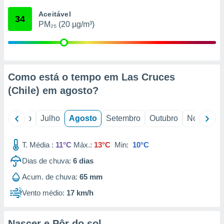
conteúdos.
Aceitável
34
PM₂₅ (20 µg/m³)
ção
ão através
de
,
 e
Como está o tempo em Las Cruces
(Chile) em
agosto
?
dos,
publicidade
s, estudos
o
Junho
Julho
Agosto
Setembro
Outubro
Novembro
a e
mento de
T. Média :
11°C
Máx.:
13°C
Min:
10°C
ossos 1199
Dias de chuva:
6
dias
eiros
Acum. de chuva:
65 mm
Vento médio:
17 km/h
Nascer e Pôr do sol