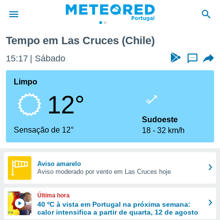
Tempo em Las Cruces (Chile)
de
15:17
Sábado
...
 da
empo.pt) foi
Limpo
or
12°
is para
e as
 fornecidas
Sudoeste
 qualidade.
Sensação de 12°
18
32 km/h
r a este
s das
opções:
Aviso amarelo
Aviso moderado por vento em Las Cruces hoje
ookies e
 forma
Última hora
e digital
40 ºC à vista em Portugal na próxima semana:
calor intensifica a partir de quarta, 12 de agosto
da,