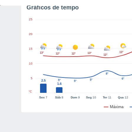
Gráficos de tempo
25
20
15
13°
13°
13°
12°
12°
12°
10
8°
5
6°
5°
2.5
5°
5°
1.6
°C
Sex
7
Sáb
8
Dom
9
Seg
10
Ter
11
Qua
12
Máxima