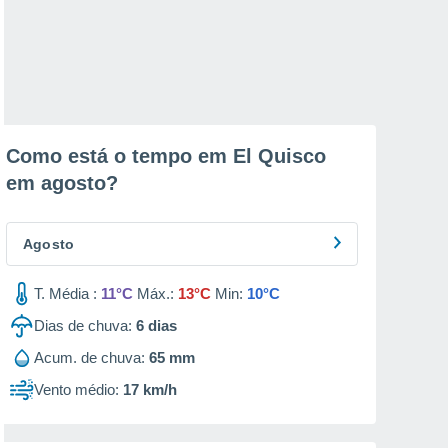
Como está o tempo em El Quisco
em
agosto
?
Agosto
T. Média :
11°C
Máx.:
13°C
Min:
10°C
Dias de chuva:
6
dias
Acum. de chuva:
65 mm
Vento médio:
17 km/h