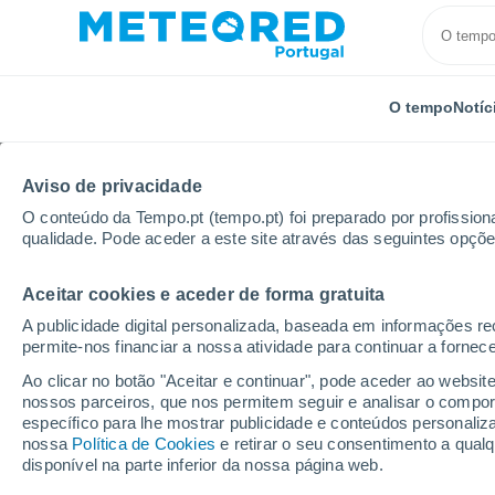
O tempo
Notíc
Aviso de privacidade
O conteúdo da Tempo.pt (tempo.pt) foi preparado por profissiona
qualidade. Pode aceder a este site através das seguintes opçõe
Aceitar cookies e aceder de forma gratuita
Início
Chile
Região de Valparaíso
El Quisco
A publicidade digital personalizada, baseada em informações r
permite-nos financiar a nossa atividade para continuar a fornec
Tempo em El Quisco
Ao clicar no botão "Aceitar e continuar", pode aceder ao websit
nossos parceiros, que nos permitem seguir e analisar o compo
05:11
Sexta
específico para lhe mostrar publicidade e conteúdos persona
nossa
Política de Cookies
e retirar o seu consentimento a qua
disponível na parte inferior da nossa página web.
Céu limpo