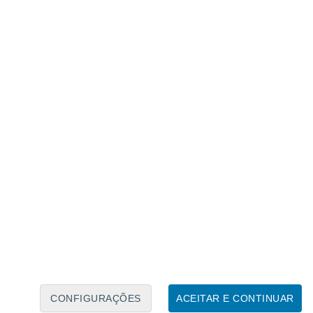
Calendário Lunar
Seg
Ter
Qua
Qui
Sex
Sáb
Domo
7
8
9
10
11
12
13
14
15
16
17
18
19
20
CONFIGURAÇÕES
ACEITAR E CONTINUAR