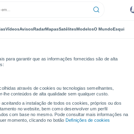
ias
Vídeos
Avisos
Radar
Mapas
Satélites
Modelos
O Mundo
Esqui
is para garantir que as informações fornecidas são de alta
s:
ecolhidas através de cookies ou tecnologias semelhantes,
er-lhe conteúdos de alta qualidade sem qualquer custo.
e aceitando a instalação de todos os cookies, próprios ou dos
rtamento no website, bem como desenvolver um perfil
...
lizados com base no mesmo. Pode consultar mais informações na
lquer momento, clicando no botão
Definições de cookies
Por horas
Intervalos nublados nas
próximas horas