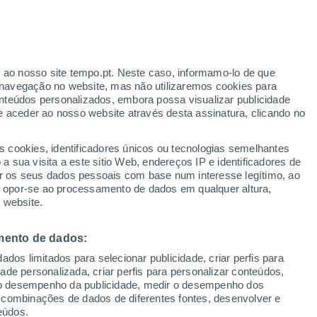
Aviso amarelo
Aviso moderado por vento em El
Quisco hoje
ante
r ao nosso site tempo.pt. Neste caso, informamo-lo de que
:
32%
navegação no website, mas não utilizaremos cookies para
nteúdos personalizados, embora possa visualizar publicidade
e aceder ao nosso website através desta assinatura, clicando no
 até
s cookies, identificadores únicos ou tecnologias semelhantes
 sua visita a este sitio Web, endereços IP e identificadores de
r os seus dados pessoais com base num interesse legítimo, ao
Radar de Chuva
Satélites
Modelos
ou opor-se ao processamento de dados em qualquer altura,
 website.
mento de dados:
egunda
Terça
Quarta
Quinta
dos limitados para selecionar publicidade, criar perfis para
10 Ago.
11 Ago.
12 Ago.
13 Ago.
idade personalizada, criar perfis para personalizar conteúdos,
ir o desempenho da publicidade, medir o desempenho dos
 combinações de dados de diferentes fontes, desenvolver e
eúdos.
60%