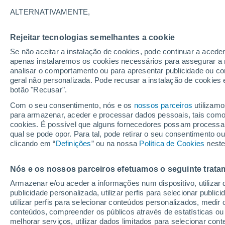
7°
ALTERNATIVAMENTE,
Rejeitar tecnologias semelhantes a cookie
Lua mingu
Se não aceitar a instalação de cookies, pode continuar a acede
Iluminada
Sensação de 6°
apenas instalaremos os cookies necessários para assegurar a 
analisar o comportamento ou para apresentar publicidade ou co
geral não personalizada. Pode recusar a instalação de cookies 
botão "Recusar".
Última hora
Aviso amarelo de tempo quente neste distrito:
Com o seu consentimento, nós e os
nossos parceiros
utilizamo
39 ºC e noites tropicais; saiba até quando
para armazenar, aceder e processar dados pessoais, tais como a
cookies. É possível que alguns fornecedores possam processa
O Tempo 1 - 7 Dias
Atualidade
Mapas de nuvens
qual se pode opor. Para tal, pode retirar o seu consentimento 
clicando em “
Definições
” ou na nossa
Política de Cookies
neste
Nós e os nossos parceiros efetuamos o seguinte trata
Amanhã
Domingo
S
Hoje
Armazenar e/ou aceder a informações num dispositivo, utilizar da
8 Ago.
9 Ago.
7 Ago.
publicidade personalizada, utilizar perfis para selecionar public
utilizar perfis para selecionar conteúdos personalizados, med
conteúdos, compreender os públicos através de estatísticas ou
melhorar serviços, utilizar dados limitados para selecionar cont
80%
90%