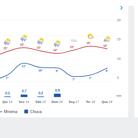
20
15
16°
16°
16°
15°
15°
15°
14°
10
11°
10°
9°
9°
5
7°
7°
7°
0.9
0.7
0.2
0.2
mm
Qui
13
Sex
14
Sáb
15
Dom
16
Seg
17
Ter
18
Qua
19
Mínima
Chuva