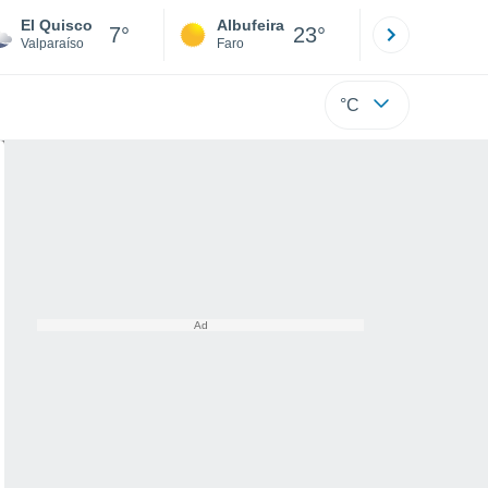
El Quisco
Albufeira
Lisboa
7°
23°
Valparaíso
Faro
Lisboa
°C