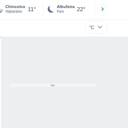
Chincolco
Albufeira
Lisboa
11°
22°
Valparaíso
Faro
Lisboa
°C