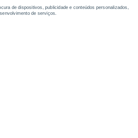
1.2 mm
2.6 mm
ocura de dispositivos, publicidade e conteúdos personalizados,
14°
/
4°
17°
/
10°
16°
/
9°
18°
/
8°
esenvolvimento de serviços.
-
25
km/h
5
-
24
km/h
3
-
36
km/h
4
-
28
km/h
to
Sul
0 Baixo
°
3
-
21 km/h
FPS:
não
sas
Sul
0 Baixo
°
1
-
19 km/h
FPS:
não
sas
Nordeste
0 Baixo
°
0
-
16 km/h
FPS:
não
sas
Nordeste
0 Baixo
°
1
-
15 km/h
FPS:
não