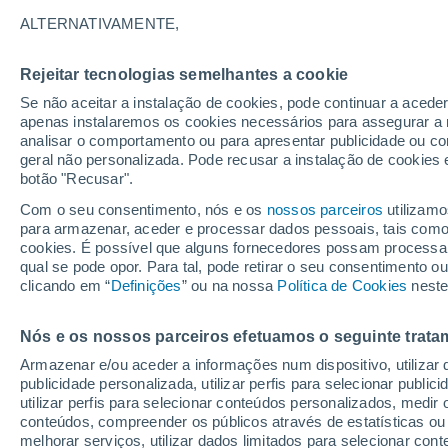
11°
ALTERNATIVAMENTE,
Rejeitar tecnologias semelhantes a cookie
Lua mingu
Se não aceitar a instalação de cookies, pode continuar a acede
Iluminada
Sensação de 11°
apenas instalaremos os cookies necessários para assegurar a 
analisar o comportamento ou para apresentar publicidade ou co
geral não personalizada. Pode recusar a instalação de cookies 
botão "Recusar".
Última hora
Aviso amarelo de tempo quente neste distrito:
Com o seu consentimento, nós e os
nossos parceiros
utilizamo
39 ºC e noites tropicais; saiba até quando
para armazenar, aceder e processar dados pessoais, tais como a
cookies. É possível que alguns fornecedores possam processa
O Tempo 1 - 7 Dias
Atualidade
Mapas de nuvens
qual se pode opor. Para tal, pode retirar o seu consentimento 
clicando em “
Definições
” ou na nossa
Política de Cookies
neste
Nós e os nossos parceiros efetuamos o seguinte trata
Amanhã
Sábado
D
Hoje
Armazenar e/ou aceder a informações num dispositivo, utilizar da
7 Ago.
8 Ago.
6 Ago.
publicidade personalizada, utilizar perfis para selecionar public
utilizar perfis para selecionar conteúdos personalizados, med
conteúdos, compreender os públicos através de estatísticas ou
melhorar serviços, utilizar dados limitados para selecionar cont
50%
90%