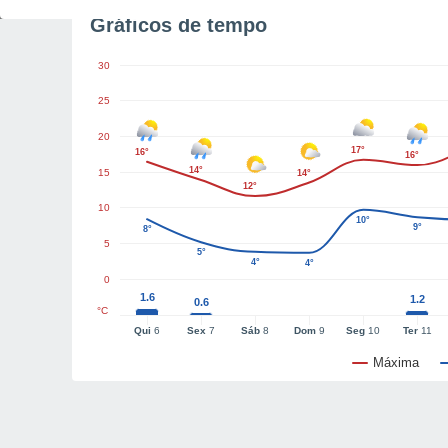
Gráficos de tempo
30
25
20
17°
16°
16°
14°
15
14°
12°
10
10°
9°
8°
5
5°
4°
4°
0
1.6
1.2
0.6
°C
Qui
6
Sex
7
Sáb
8
Dom
9
Seg
10
Ter
11
Máxima