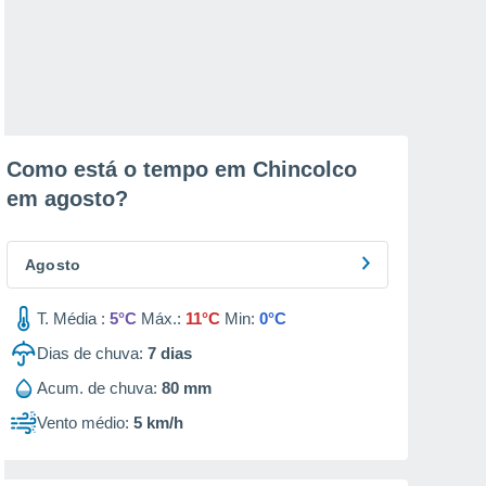
Como está o tempo em Chincolco
em
agosto
?
Agosto
T. Média :
5°C
Máx.:
11°C
Min:
0°C
Dias de chuva:
7
dias
Acum. de chuva:
80 mm
Vento médio:
5 km/h