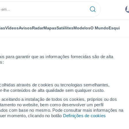
ias
Vídeos
Avisos
Radar
Mapas
Satélites
Modelos
O Mundo
Esqui
is para garantir que as informações fornecidas são de alta
s:
ecolhidas através de cookies ou tecnologias semelhantes,
er-lhe conteúdos de alta qualidade sem qualquer custo.
e aceitando a instalação de todos os cookies, próprios ou dos
rtamento no website, bem como desenvolver um perfil
...
lizados com base no mesmo. Pode consultar mais informações na
lquer momento, clicando no botão
Definições de cookies
Por horas
Intervalos nublados nas
próximas horas