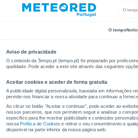
O tempo
Notíc
Aviso de privacidade
O conteúdo da Tempo.pt (tempo.pt) foi preparado por profissiona
qualidade. Pode aceder a este site através das seguintes opçõe
Aceitar cookies e aceder de forma gratuita
Início
Chile
Região de Valparaíso
Chincolco
A publicidade digital personalizada, baseada em informações r
permite-nos financiar a nossa atividade para continuar a fornec
Tempo em Chincolco
Ao clicar no botão "Aceitar e continuar", pode aceder ao websit
nossos parceiros, que nos permitem seguir e analisar o compo
22:18
Quinta
específico para lhe mostrar publicidade e conteúdos persona
nossa
Política de Cookies
e retirar o seu consentimento a qua
disponível na parte inferior da nossa página web.
Nuvens dispersas