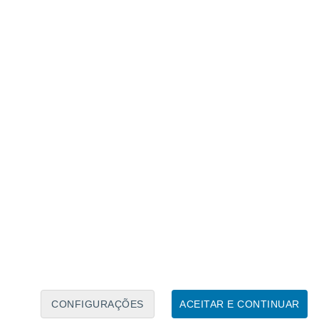
Calendário Lunar
Seg
Ter
Qua
Qui
Sex
Sáb
Domo
6
7
8
9
10
11
12
13
14
15
16
17
18
19
CONFIGURAÇÕES
ACEITAR E CONTINUAR