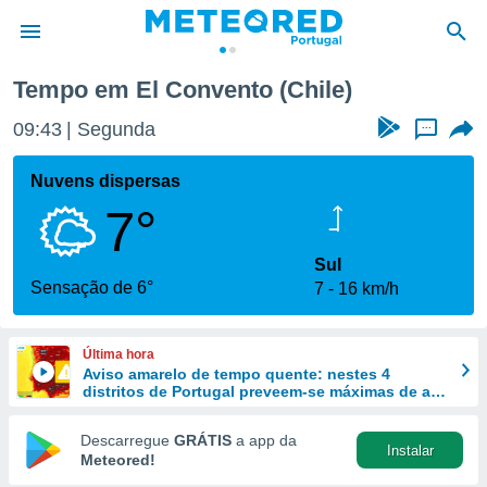
Tempo em El Convento (Chile)
de
09:43
Segunda
...
 da
empo.pt) foi
Nuvens dispersas
or
7°
is para
e as
 fornecidas
Sul
 qualidade.
Sensação de 6°
7
16 km/h
r a este
s das
opções:
Última hora
Aviso amarelo de tempo quente: nestes 4
ookies e
distritos de Portugal preveem-se máximas de até
 forma
40 ºC
Descarregue
GRÁTIS
a app da
Instalar
e digital
Meteored!
da,