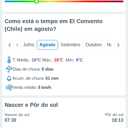
conteúdos.
ção
Como está o tempo em El Convento
ão através
(Chile) em
agosto
?
de
,
 e
o
Junho
Julho
Agosto
Setembro
Outubro
Novembro
dos,
publicidade
T. Média :
10°C
Máx.:
16°C
Min:
6°C
s, estudos
Dias de chuva:
6
dias
a e
mento de
Acum. de chuva:
61 mm
Vento médio:
8 km/h
ossos 1199
eiros
Nascer e Pôr do sol
Nascer do sol
Pôr do sol
07:30
18:13