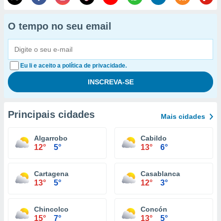
O tempo no seu email
Eu li e aceito a política de privacidade.
Principais cidades
Mais cidades
Algarrobo
Cabildo
12°
5°
13°
6°
Cartagena
Casablanca
13°
5°
12°
3°
Chincolco
Concón
15°
7°
13°
5°