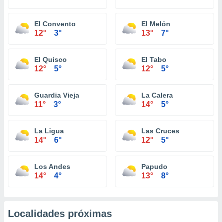
El Convento
El Melón
12°
3°
13°
7°
El Quisco
El Tabo
12°
5°
12°
5°
Guardia Vieja
La Calera
11°
3°
14°
5°
La Ligua
Las Cruces
14°
6°
12°
5°
Los Andes
Papudo
14°
4°
13°
8°
Localidades próximas