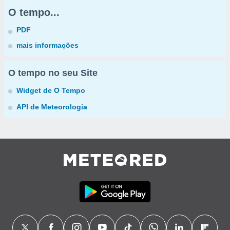
O tempo...
PDF
mais informações
O tempo no seu Site
Widget de O Tempo
API de Meteorologia