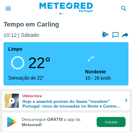
Tempo em Carling
de
10:12
Sábado
...
 da
empo.pt) foi
Limpo
or
22°
is para
e as
 fornecidas
Nordeste
 qualidade.
Sensação de 22°
10
26 km/h
r a este
s das
opções:
Última hora
Hoje e amanhã poeiras do Saara “invadem”
ookies e
Portugal: risco de trovoadas no Norte e Centro
 forma
aumenta
Descarregue
GRÁTIS
a app da
Instalar
e digital
Meteored!
da,