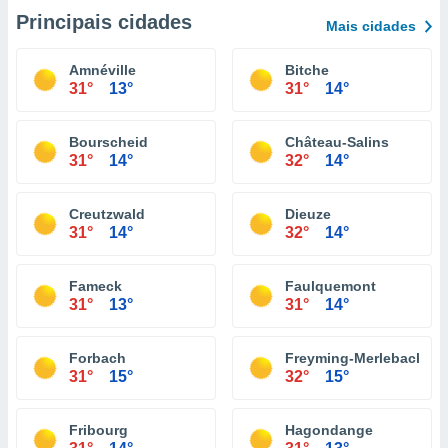
Principais cidades
Mais cidades
Amnéville
Bitche
31°
13°
31°
14°
Bourscheid
Château-Salins
31°
14°
32°
14°
Creutzwald
Dieuze
31°
14°
32°
14°
Fameck
Faulquemont
31°
13°
31°
14°
Forbach
Freyming-Merlebach
31°
15°
32°
15°
Fribourg
Hagondange