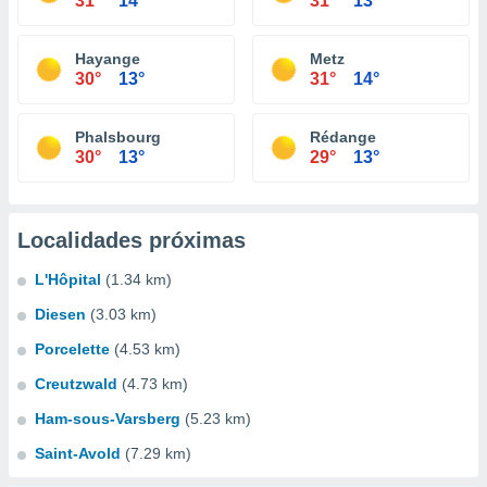
31°
14°
31°
13°
Hayange
Metz
30°
13°
31°
14°
Phalsbourg
Rédange
30°
13°
29°
13°
Localidades próximas
L'Hôpital
(1.34 km)
Diesen
(3.03 km)
Porcelette
(4.53 km)
Creutzwald
(4.73 km)
Ham-sous-Varsberg
(5.23 km)
Saint-Avold
(7.29 km)