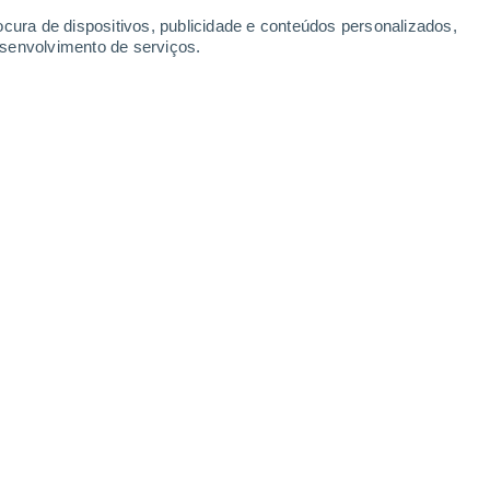
17°
ocura de dispositivos, publicidade e conteúdos personalizados,
Altkirch
esenvolvimento de serviços.
Leaflet
|
©
OpenStreetMap
|
ECMWF
by © Meteored