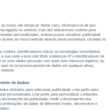
24°
12°
r ao nosso site tempo.pt. Neste caso, informamo-lo de que
Longwy
navegação no website, mas não utilizaremos cookies para
nteúdos personalizados, embora possa visualizar publicidade
21°
26°
11°
e aceder ao nosso website através desta assinatura, clicando no
13°
Metz
s cookies, identificadores únicos ou tecnologias semelhantes
27°
 sua visita a este sitio Web, endereços IP e identificadores de
25°
27°
14°
r os seus dados pessoais com base num interesse legítimo, ao
12°
14°
28°
Sarrebourg
ou opor-se ao processamento de dados em qualquer altura,
Nancy
17°
27°
 website.
Estrasburgo
14°
26°
La Broque
13°
ufchâteau
27°
mento de dados:
13°
28°
dos limitados para selecionar publicidade, criar perfis para
Epinal
16°
idade personalizada, criar perfis para personalizar conteúdos,
Colmar
ir o desempenho da publicidade, medir o desempenho dos
 combinações de dados de diferentes fontes, desenvolver e
eúdos.
29°