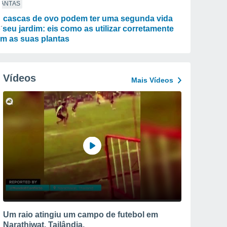
LANTAS
 cascas de ovo podem ter uma segunda vida
 seu jardim: eis como as utilizar corretamente
m as suas plantas
Vídeos
Mais Vídeos
Um raio atingiu um campo de futebol em
Narathiwat, Tailândia.