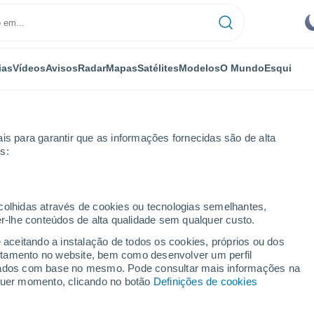
ias
Vídeos
Avisos
Radar
Mapas
Satélites
Modelos
O Mundo
Esqui
is para garantir que as informações fornecidas são de alta
s:
ecolhidas através de cookies ou tecnologias semelhantes,
er-lhe conteúdos de alta qualidade sem qualquer custo.
e
e aceitando a instalação de todos os cookies, próprios ou dos
rtamento no website, bem como desenvolver um perfil
lizados com base no mesmo. Pode consultar mais informações na
lquer momento, clicando no botão
Definições de cookies