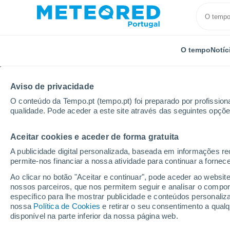
O tempo
Notíc
Aviso de privacidade
O conteúdo da Tempo.pt (tempo.pt) foi preparado por profissiona
qualidade. Pode aceder a este site através das seguintes opçõe
Aceitar cookies e aceder de forma gratuita
Início
França
Grande Leste
A publicidade digital personalizada, baseada em informações r
permite-nos financiar a nossa atividade para continuar a fornec
Tempo em Grande Lest
Ao clicar no botão "Aceitar e continuar", pode aceder ao websit
nossos parceiros, que nos permitem seguir e analisar o compo
específico para lhe mostrar publicidade e conteúdos persona
Hoje, 7 agosto
Todo o dia
Símbolo
nossa
Política de Cookies
e retirar o seu consentimento a qua
disponível na parte inferior da nossa página web.