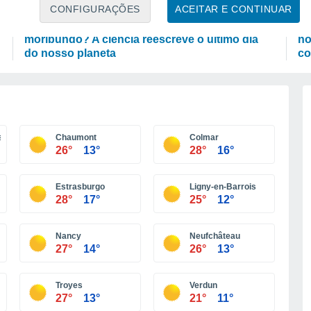
ASTRONOMIA
P
CONFIGURAÇÕES
ACEITAR E CONTINUAR
Será que a Terra sobreviverá ao Sol
As
moribundo? A ciência reescreve o último dia
no
do nosso planeta
co
s
Chaumont
Colmar
26°
13°
28°
16°
Estrasburgo
Ligny-en-Barrois
28°
17°
25°
12°
Nancy
Neufchâteau
27°
14°
26°
13°
Troyes
Verdun
27°
13°
21°
11°