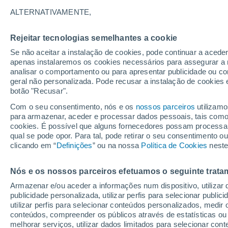
24°
ALTERNATIVAMENTE,
11°
Charleville-
Mézières
Rejeitar tecnologias semelhantes a cookie
Se não aceitar a instalação de cookies, pode continuar a acede
apenas instalaremos os cookies necessários para assegurar a 
24°
11°
analisar o comportamento ou para apresentar publicidade ou co
Reims
geral não personalizada. Pode recusar a instalação de cookies 
Verdun
botão "Recusar".
Com o seu consentimento, nós e os
nossos parceiros
utilizamo
25°
para armazenar, aceder e processar dados pessoais, tais como a
13°
cookies. É possível que alguns fornecedores possam processa
Fère-
qual se pode opor. Para tal, pode retirar o seu consentimento 
Champenoise
Ligny-en-
Barrois
clicando em “
Definições
” ou na nossa
Política de Cookies
neste
27°
13°
Ne
Nós e os nossos parceiros efetuamos o seguinte trata
Troyes
26°
13°
Armazenar e/ou aceder a informações num dispositivo, utilizar da
Chaumont
publicidade personalizada, utilizar perfis para selecionar public
utilizar perfis para selecionar conteúdos personalizados, med
conteúdos, compreender os públicos através de estatísticas ou
melhorar serviços, utilizar dados limitados para selecionar cont