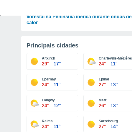
ATUALIDADE
Novo mapa digital prevê risco de incêndio
florestal na Península Ibérica durante ondas de
calor
Principais cidades
Altkirch
Charleville-Mézière
29°
17°
24°
11°
Epernay
Epinal
24°
11°
27°
13°
Longwy
Metz
24°
12°
26°
13°
Reims
Sarrebourg
24°
11°
27°
14°