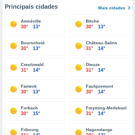
Principais cidades
Mais cidades
Amnéville
Bitche
30°
13°
30°
13°
Bourscheid
Château-Salins
30°
13°
31°
14°
Creutzwald
Dieuze
31°
14°
31°
14°
Fameck
Faulquemont
30°
13°
30°
14°
Forbach
Freyming-Merlebach
30°
15°
31°
14°
Fribourg
Hagondange