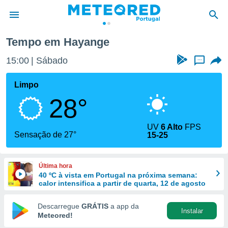
Tempo em Hayange
de
15:00
Sábado
...
 da
empo.pt) foi
Limpo
or
28°
is para
e as
 fornecidas
UV
6 Alto
FPS
 qualidade.
Sensação de 27°
15-25
r a este
s das
opções:
Última hora
40 ºC à vista em Portugal na próxima semana:
ookies e
calor intensifica a partir de quarta, 12 de agosto
 forma
Descarregue
GRÁTIS
a app da
Instalar
e digital
Meteored!
da,