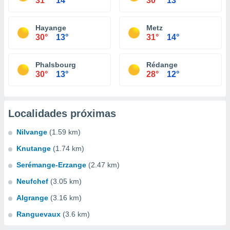
31°
14°
30°
13°
Hayange
Metz
30°
13°
31°
14°
Phalsbourg
Rédange
30°
13°
28°
12°
Localidades próximas
Nilvange
(1.59 km)
Knutange
(1.74 km)
Serémange-Erzange
(2.47 km)
Neufchef
(3.05 km)
Algrange
(3.16 km)
Ranguevaux
(3.6 km)