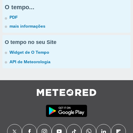
O tempo...
PDF
mais informações
O tempo no seu Site
Widget de O Tempo
API de Meteorologia