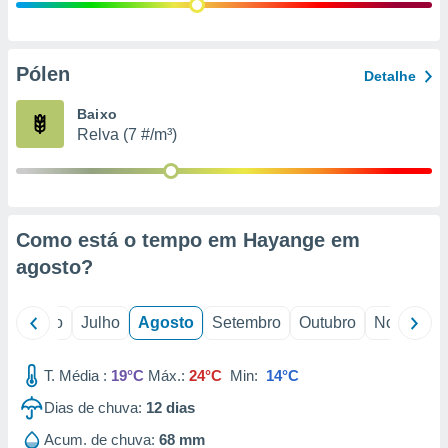
conteúdos.
ção
Pólen
Detalhe
ão através
de
Baixo
,
Relva (7 #/m³)
 e
dos,
publicidade
s, estudos
Como está o tempo em Hayange em
a e
mento de
agosto
?
ossos 1199
o
Junho
Julho
Agosto
Setembro
Outubro
Novembro
eiros
T. Média :
19°C
Máx.:
24°C
Min:
14°C
Dias de chuva:
12
dias
Acum. de chuva:
68 mm