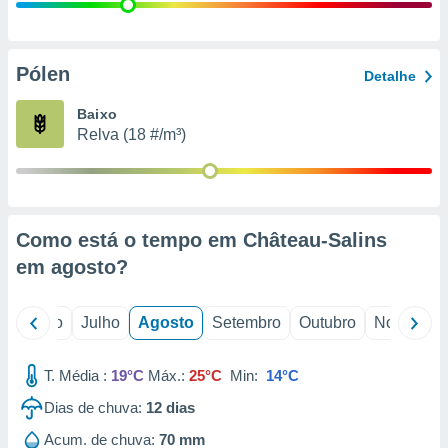
conteúdos.
ção
Pólen
Detalhe
ão através
de
Baixo
,
Relva (18 #/m³)
 e
dos,
publicidade
s, estudos
Como está o tempo em Château-Salins
a e
mento de
em
agosto
?
ossos 1199
o
Junho
Julho
Agosto
Setembro
Outubro
Novembro
eiros
T. Média :
19°C
Máx.:
25°C
Min:
14°C
Dias de chuva:
12
dias
Acum. de chuva:
70 mm