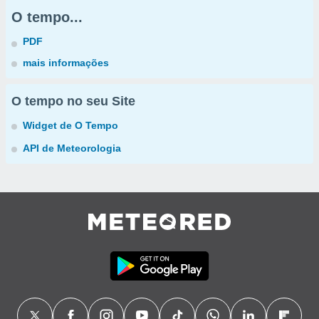
O tempo...
PDF
mais informações
O tempo no seu Site
Widget de O Tempo
API de Meteorologia