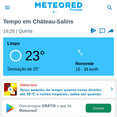
Tempo em Château-Salins
de
19:20
Quinta
...
 da
empo.pt) foi
Limpo
or
23°
is para
e as
 fornecidas
Noroeste
 qualidade.
Sensação de 25°
16
38 km/h
r a este
s das
opções:
Última hora
Aviso amarelo de tempo quente neste distrito:
ookies e
até 39 ºC e noites tropicais; saiba até quando
 forma
Descarregue
GRÁTIS
a app da
Instalar
e digital
Meteored!
da,