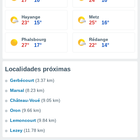
27°
16°
24°
16°
Hayange
Metz
23°
15°
25°
16°
Phalsbourg
Rédange
27°
17°
22°
14°
Localidades próximas
Gerbécourt
(3.37 km)
Marsal
(8.23 km)
Château-Voué
(9.05 km)
Oron
(9.66 km)
Lemoncourt
(9.84 km)
Lezey
(11.78 km)