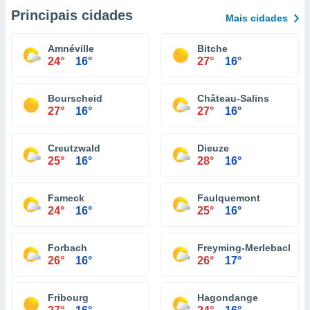
Principais cidades
Mais cidades
Amnéville
Bitche
24°
16°
27°
16°
Bourscheid
Château-Salins
27°
16°
27°
16°
Creutzwald
Dieuze
25°
16°
28°
16°
Fameck
Faulquemont
24°
16°
25°
16°
Forbach
Freyming-Merlebach
26°
16°
26°
17°
Fribourg
Hagondange