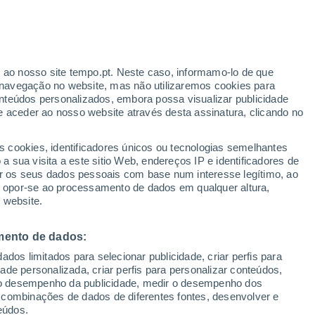
r ao nosso site tempo.pt. Neste caso, informamo-lo de que
/h
navegação no website, mas não utilizaremos cookies para
nteúdos personalizados, embora possa visualizar publicidade
e aceder ao nosso website através desta assinatura, clicando no
 até
s cookies, identificadores únicos ou tecnologias semelhantes
 sua visita a este sitio Web, endereços IP e identificadores de
r os seus dados pessoais com base num interesse legítimo, ao
ura
Radar de Chuva
Satélites
Modelos
ou opor-se ao processamento de dados em qualquer altura,
 website.
mento de dados:
omingo
Segunda
Terça
Quarta
dos limitados para selecionar publicidade, criar perfis para
9 Ago.
10 Ago.
11 Ago.
12 Ago.
idade personalizada, criar perfis para personalizar conteúdos,
ir o desempenho da publicidade, medir o desempenho dos
 combinações de dados de diferentes fontes, desenvolver e
eúdos.