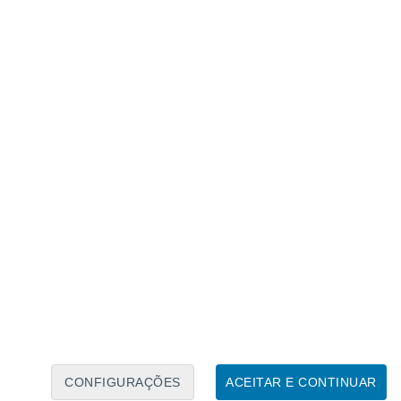
Calendário Lunar
Seg
Ter
Qua
Qui
Sex
Sáb
Domo
6
7
8
9
10
11
12
13
14
15
16
17
18
19
CONFIGURAÇÕES
ACEITAR E CONTINUAR