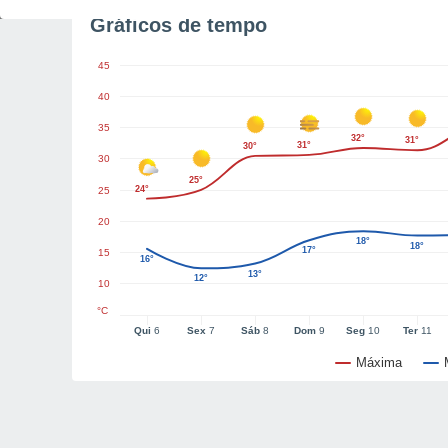
Gráficos de tempo
45
40
35
32°
31°
31°
30°
30
25°
24°
25
20
18°
18°
17°
15
16°
13°
12°
10
°C
Qui
6
Sex
7
Sáb
8
Dom
9
Seg
10
Ter
11
Máxima