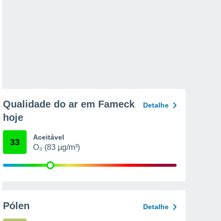
Qualidade do ar em Fameck
Detalhe
hoje
Aceitável
33
O₃ (83 µg/m³)
Pólen
Detalhe