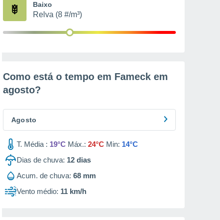
Baixo
Relva (8 #/m³)
Como está o tempo em Fameck em
agosto
?
Agosto
T. Média :
19°C
Máx.:
24°C
Min:
14°C
Dias de chuva:
12
dias
Acum. de chuva:
68 mm
Vento médio:
11 km/h