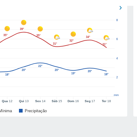
8
39°
35°
35°
34°
6
32°
31°
31°
4
22°
20°
20°
20°
19°
18°
18°
2
mm
Qua
12
Qui
13
Sex
14
Sáb
15
Dom
16
Seg
17
Ter
18
Mínima
Precipitação