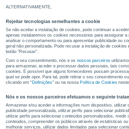
23°
ALTERNATIVAMENTE,
Rejeitar tecnologias semelhantes a cookie
Noroeste
Se não aceitar a instalação de cookies, pode continuar a acede
Sensação de 25°
12
-
32 km
apenas instalaremos os cookies necessários para assegurar a 
analisar o comportamento ou para apresentar publicidade ou co
geral não personalizada. Pode recusar a instalação de cookies 
botão "Recusar".
Última hora
Aviso amarelo de tempo quente neste distrito:
Com o seu consentimento, nós e os
nossos parceiros
utilizamo
39 ºC e noites tropicais; saiba até quando
para armazenar, aceder e processar dados pessoais, tais como a
cookies. É possível que alguns fornecedores possam processa
O Tempo 1 - 7 Dias
Atualidade
Mapas de temperat
qual se pode opor. Para tal, pode retirar o seu consentimento 
clicando em “
Definições
” ou na nossa
Política de Cookies
neste
Nós e os nossos parceiros efetuamos o seguinte trata
Amanhã
Sábado
D
Hoje
Armazenar e/ou aceder a informações num dispositivo, utilizar da
7 Ago.
8 Ago.
6 Ago.
publicidade personalizada, utilizar perfis para selecionar public
utilizar perfis para selecionar conteúdos personalizados, med
conteúdos, compreender os públicos através de estatísticas ou
melhorar serviços, utilizar dados limitados para selecionar cont