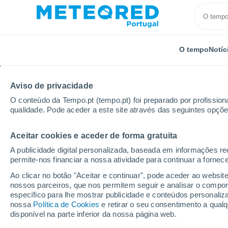
O tempo
Notíc
Aviso de privacidade
O conteúdo da Tempo.pt (tempo.pt) foi preparado por profissiona
qualidade. Pode aceder a este site através das seguintes opçõe
Aceitar cookies e aceder de forma gratuita
Início
França
Grande Leste
Mosela
Famec
A publicidade digital personalizada, baseada em informações r
permite-nos financiar a nossa atividade para continuar a fornec
Tempo em Fameck
Ao clicar no botão "Aceitar e continuar", pode aceder ao websit
nossos parceiros, que nos permitem seguir e analisar o compo
19:17
Quinta
específico para lhe mostrar publicidade e conteúdos persona
nossa
Política de Cookies
e retirar o seu consentimento a qua
disponível na parte inferior da nossa página web.
Limpo