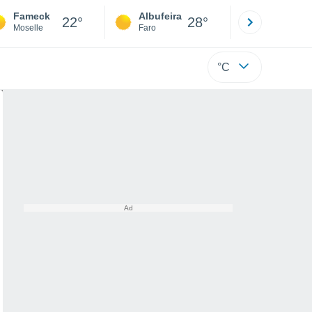
Fameck
Albufeira
Lisboa
22°
28°
Moselle
Faro
Lisboa
°C