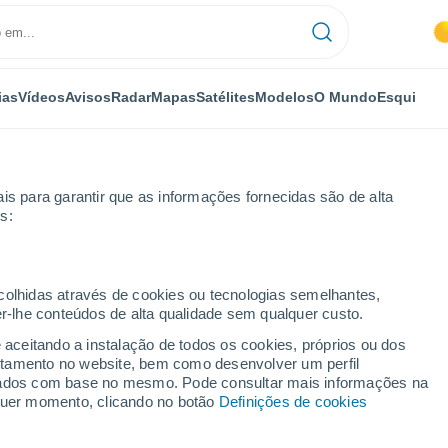
ias
Vídeos
Avisos
Radar
Mapas
Satélites
Modelos
O Mundo
Esqui
is para garantir que as informações fornecidas são de alta
s:
k
ecolhidas através de cookies ou tecnologias semelhantes,
er-lhe conteúdos de alta qualidade sem qualquer custo.
e aceitando a instalação de todos os cookies, próprios ou dos
rtamento no website, bem como desenvolver um perfil
...
lizados com base no mesmo. Pode consultar mais informações na
lquer momento, clicando no botão
Definições de cookies
Por horas
Céu limpo nas próximas horas