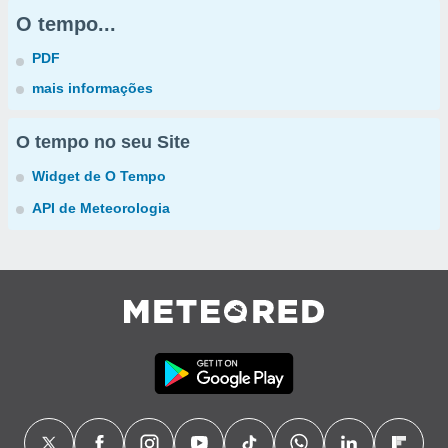
O tempo...
PDF
mais informações
O tempo no seu Site
Widget de O Tempo
API de Meteorologia