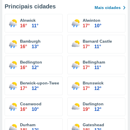
Principais cidades
Mais cidades
Alnwick
Alwinton
16°
11°
17°
10°
Bamburgh
Barnard Castle
16°
13°
17°
11°
Bedlington
Bellingham
16°
12°
17°
11°
Berwick-upon-Tweed
Brunswick
17°
12°
17°
12°
Coanwood
Darlington
16°
10°
19°
12°
Durham
Gateshead