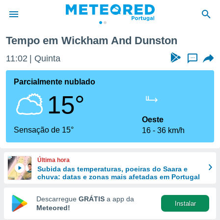
nston
Tempo em Wickham And Dunston
de
11:02
Quinta
...
 da
empo.pt) foi
Parcialmente nublado
or
15°
is para
e as
 fornecidas
Oeste
 qualidade.
Sensação de 15°
16
36 km/h
r a este
s das
opções:
Última hora
Subida das temperaturas, poeiras do Saara e
ookies e
chuva: datas e zonas mais afetadas em Portugal
 forma
Descarregue
GRÁTIS
a app da
Instalar
e digital
Meteored!
da,