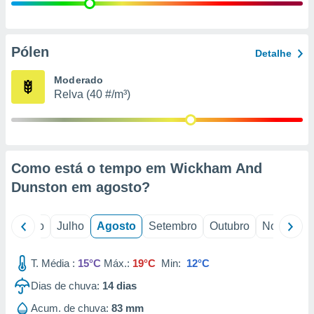
conteúdos.
ção
Pólen
Detalhe
ão através
de
Moderado
,
Relva (40 #/m³)
 e
dos,
publicidade
s, estudos
Como está o tempo em Wickham And
a e
mento de
Dunston em
agosto
?
ossos 1199
o
Junho
Julho
Agosto
Setembro
Outubro
Novembro
eiros
T. Média :
15°C
Máx.:
19°C
Min:
12°C
Dias de chuva:
14
dias
Acum. de chuva:
83 mm