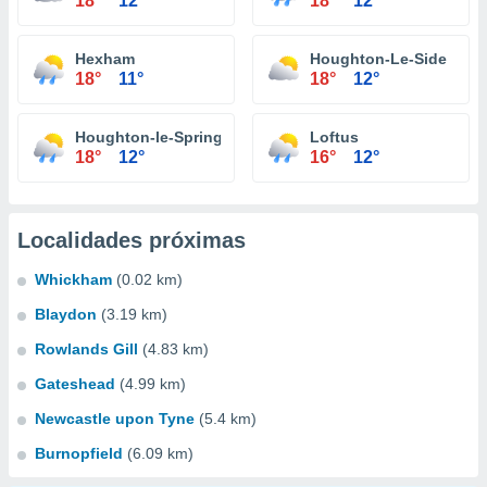
18°
12°
18°
12°
Hexham
Houghton-Le-Side
18°
11°
18°
12°
Houghton-le-Spring
Loftus
18°
12°
16°
12°
Localidades próximas
Whickham
(0.02 km)
Blaydon
(3.19 km)
Rowlands Gill
(4.83 km)
Gateshead
(4.99 km)
Newcastle upon Tyne
(5.4 km)
Burnopfield
(6.09 km)