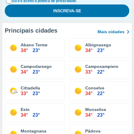
Eu li e aceito a política de privacidade.
Principais cidades
Mais cidades
Abano Terme
Albignasego
34°
23°
34°
23°
Campodarsego
Camposampiero
34°
23°
33°
22°
Cittadella
Conselve
33°
23°
34°
22°
Este
Monselice
34°
23°
34°
23°
Montagnana
Pádova