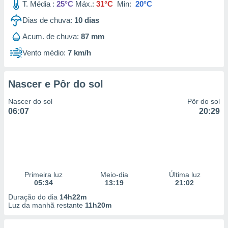
T. Média :
25°C
Máx.:
31°C
Min:
20°C
Dias de chuva:
10
dias
Acum. de chuva:
87 mm
Vento médio:
7 km/h
Nascer e Pôr do sol
Nascer do sol
Pôr do sol
06:07
20:29
Primeira luz
Meio-dia
Última luz
05:34
13:19
21:02
Duração do dia
14h22m
Luz da manhã restante
11h20m