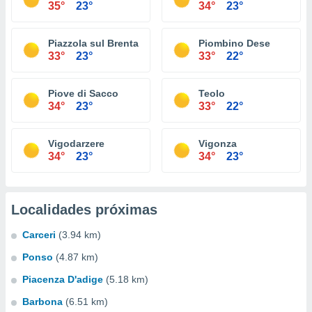
35°
23°
34°
23°
Piazzola sul Brenta
Piombino Dese
33°
23°
33°
22°
Piove di Sacco
Teolo
34°
23°
33°
22°
Vigodarzere
Vigonza
34°
23°
34°
23°
Localidades próximas
Carceri
(3.94 km)
Ponso
(4.87 km)
Piacenza D'adige
(5.18 km)
Barbona
(6.51 km)