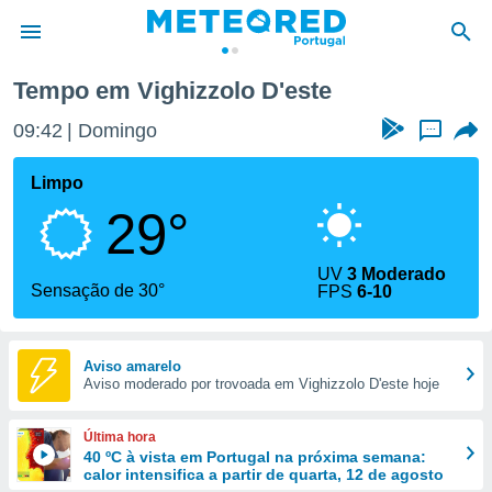
Tempo em Vighizzolo D'este
de
09:42
Domingo
...
 da
empo.pt) foi
Limpo
or
29°
is para
e as
 fornecidas
UV
3 Moderado
 qualidade.
Sensação de 30°
FPS
6-10
r a este
s das
opções:
Aviso amarelo
Aviso moderado por trovoada em Vighizzolo D'este hoje
ookies e
 forma
Última hora
e digital
40 ºC à vista em Portugal na próxima semana:
calor intensifica a partir de quarta, 12 de agosto
da,