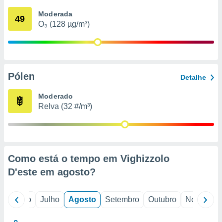
conteúdos.
Moderada
49
O₃ (128 µg/m³)
ção
ão através
de
,
 e
Pólen
Detalhe
dos,
Moderado
publicidade
Relva (32 #/m³)
s, estudos
a e
mento de
ossos 1199
Como está o tempo em Vighizzolo
eiros
D'este em
agosto
?
o
Junho
Julho
Agosto
Setembro
Outubro
Novembro