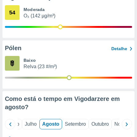
conteúdos.
Moderada
54
O₃ (142 µg/m³)
ção
ão através
de
,
 e
Pólen
Detalhe
dos,
Baixo
publicidade
Relva (23 #/m³)
s, estudos
a e
mento de
ossos 1199
Como está o tempo em Vigodarzere em
eiros
agosto
?
o
Junho
Julho
Agosto
Setembro
Outubro
Novembro