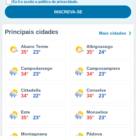
Eu li e aceito a política de privacidade.
Principais cidades
Mais cidades
Abano Terme
Albignasego
35°
23°
35°
24°
Campodarsego
Camposampiero
34°
23°
34°
23°
Cittadella
Conselve
34°
22°
34°
23°
Este
Monselice
35°
23°
35°
23°
Montagnana
Pádova