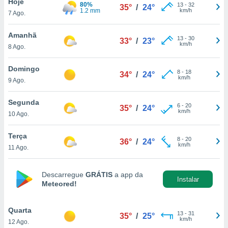
Hoje
para lhe
80%
13
-
32
35°
/
24°
1.2 mm
km/h
licidade e
7 Ago.
ados com
Amanhã
13
-
30
33°
/
23°
esmo. Pode
km/h
8 Ago.
ais
s na nossa
Domingo
 Cookies
e
8
-
18
34°
/
24°
km/h
9 Ago.
u
nto a
omento,
Segunda
6
-
20
35°
/
24°
 botão
km/h
10 Ago.
de cookies
na parte
Terça
nossa
8
-
20
36°
/
24°
km/h
11 Ago.
.
IVAMENTE,
Descarregue
GRÁTIS
a app da
Instalar
Meteored!
as
tes a
Quarta
13
-
31
35°
/
25°
km/h
12 Ago.