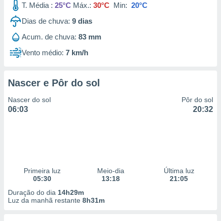
T. Média :
25°C
Máx.:
30°C
Min:
20°C
Dias de chuva:
9
dias
Acum. de chuva:
83 mm
Vento médio:
7 km/h
Nascer e Pôr do sol
Nascer do sol
Pôr do sol
06:03
20:32
Primeira luz
Meio-dia
Última luz
05:30
13:18
21:05
Duração do dia
14h29m
Luz da manhã restante
8h31m