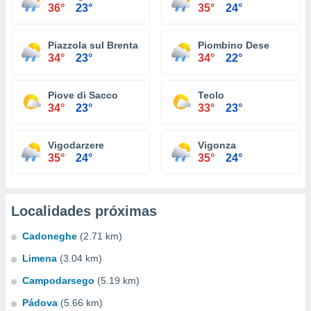
36°
23°
35°
24°
Piazzola sul Brenta
Piombino Dese
34°
23°
34°
22°
Piove di Sacco
Teolo
34°
23°
33°
23°
Vigodarzere
Vigonza
35°
24°
35°
24°
Localidades próximas
Cadoneghe
(2.71 km)
Limena
(3.04 km)
Campodarsego
(5.19 km)
Pádova
(5.66 km)