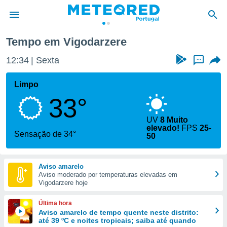
Tempo em Vigodarzere
de
12:34
Sexta
...
 da
empo.pt) foi
Limpo
or
33°
is para
e as
 fornecidas
UV
8 Muito
elevado!
FPS
25-
 qualidade.
Sensação de 34°
50
r a este
s das
opções:
Aviso amarelo
Aviso moderado por temperaturas elevadas em
ookies e
Vigodarzere hoje
 forma
Última hora
e digital
Aviso amarelo de tempo quente neste distrito:
da,
até 39 ºC e noites tropicais; saiba até quando