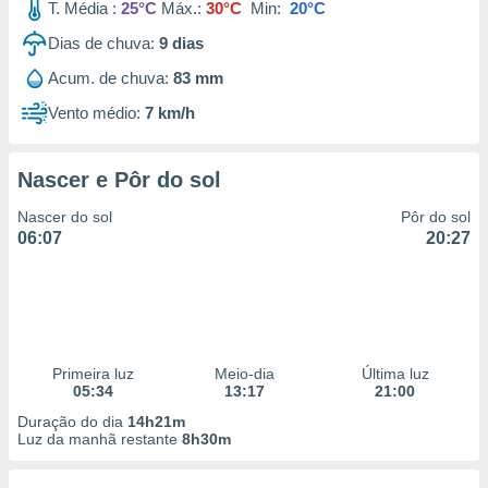
T. Média :
25°C
Máx.:
30°C
Min:
20°C
Dias de chuva:
9
dias
Acum. de chuva:
83 mm
Vento médio:
7 km/h
Nascer e Pôr do sol
Nascer do sol
Pôr do sol
06:07
20:27
Primeira luz
Meio-dia
Última luz
05:34
13:17
21:00
Duração do dia
14h21m
Luz da manhã restante
8h30m