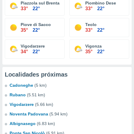
Piazzola sul Brenta
Piombino Dese
33°
22°
33°
22°
Piove di Sacco
Teolo
35°
22°
33°
22°
Vigodarzere
Vigonza
34°
22°
35°
22°
Localidades próximas
Cadoneghe
(5 km)
Rubano
(5.51 km)
Vigodarzere
(5.66 km)
Noventa Padovana
(5.94 km)
Albignasego
(6.83 km)
Ponte San Nicolò
(6.91 km)