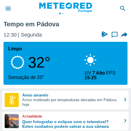
Tempo em Pádova
de
12:30
Segunda
...
 da
empo.pt) foi
Limpo
or
32°
is para
e as
 fornecidas
UV
7 Alto
FPS
 qualidade.
Sensação de 33°
15-25
r a este
s das
opções:
Aviso amarelo
Aviso moderado por temperaturas elevadas em Pádova
ookies e
hoje
 forma
Actualidade
e digital
Quer fotografar o eclipse com o telemóvel?
Estes cuidados podem salvar a sua câmara
da,