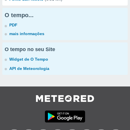
O tempo...
PDF
mais informações
O tempo no seu Site
Widget de O Tempo
API de Meteorologia