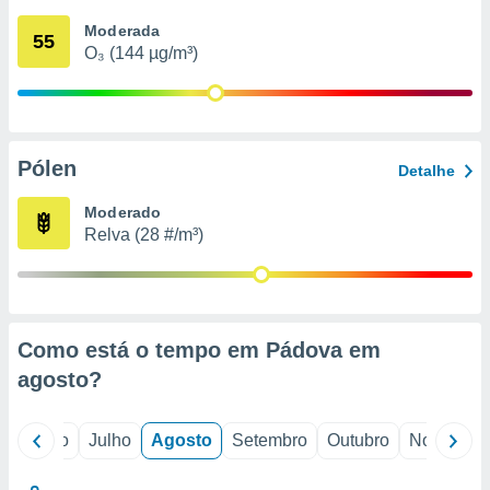
conteúdos.
Moderada
55
O₃ (144 µg/m³)
ção
ão através
de
,
 e
Pólen
Detalhe
dos,
Moderado
publicidade
Relva (28 #/m³)
s, estudos
a e
mento de
ossos 1199
Como está o tempo em Pádova em
eiros
agosto
?
o
Junho
Julho
Agosto
Setembro
Outubro
Novembro