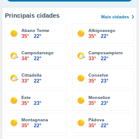
Principais cidades
Mais cidades
Abano Terme
Albignasego
35°
22°
35°
22°
Campodarsego
Camposampiero
34°
22°
33°
22°
Cittadella
Conselve
33°
22°
35°
23°
Este
Monselice
35°
23°
35°
23°
Montagnana
Pádova
35°
22°
35°
22°