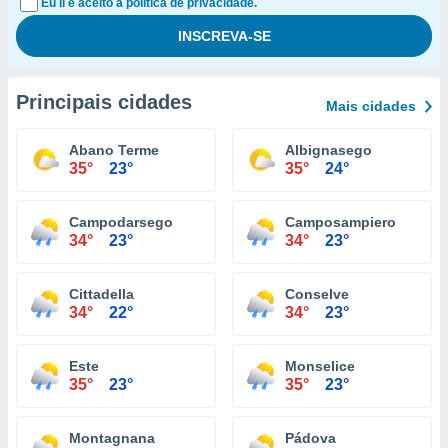
Eu li e aceito a política de privacidade.
Principais cidades
Mais cidades
Abano Terme
Albignasego
35°
23°
35°
24°
Campodarsego
Camposampiero
34°
23°
34°
23°
Cittadella
Conselve
34°
22°
34°
23°
Este
Monselice
35°
23°
35°
23°
Montagnana
Pádova