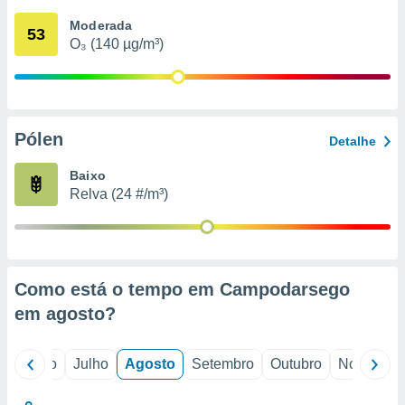
conteúdos.
Moderada
53
O₃ (140 µg/m³)
ção
ão através
de
,
 e
Pólen
Detalhe
dos,
Baixo
publicidade
Relva (24 #/m³)
s, estudos
a e
mento de
ossos 1199
Como está o tempo em Campodarsego
eiros
em
agosto
?
o
Junho
Julho
Agosto
Setembro
Outubro
Novembro