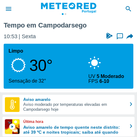
Tempo em Campodarsego
de
10:53
Sexta
...
 da
empo.pt) foi
Limpo
or
30°
is para
e as
 fornecidas
UV
5 Moderado
 qualidade.
Sensação de 32°
FPS
6-10
r a este
s das
opções:
Aviso amarelo
Aviso moderado por temperaturas elevadas em
ookies e
Campodarsego hoje
 forma
Última hora
e digital
Aviso amarelo de tempo quente neste distrito:
até 39 ºC e noites tropicais; saiba até quando
da,