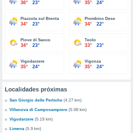
36°
23°
35°
24°
Piazzola sul Brenta
Piombino Dese
34°
23°
34°
22°
Piove di Sacco
Teolo
34°
23°
33°
23°
Vigodarzere
Vigonza
35°
24°
35°
24°
Localidades próximas
San Giorgio delle Pertiche
(4.27 km)
Villanova di Camposampiero
(5.08 km)
Vigodarzere
(5.19 km)
Limena
(5.9 km)