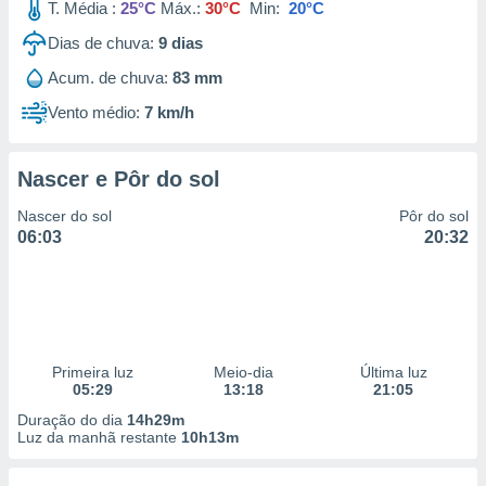
T. Média :
25°C
Máx.:
30°C
Min:
20°C
Dias de chuva:
9
dias
Acum. de chuva:
83 mm
Vento médio:
7 km/h
Nascer e Pôr do sol
Nascer do sol
Pôr do sol
06:03
20:32
Primeira luz
Meio-dia
Última luz
05:29
13:18
21:05
Duração do dia
14h29m
Luz da manhã restante
10h13m