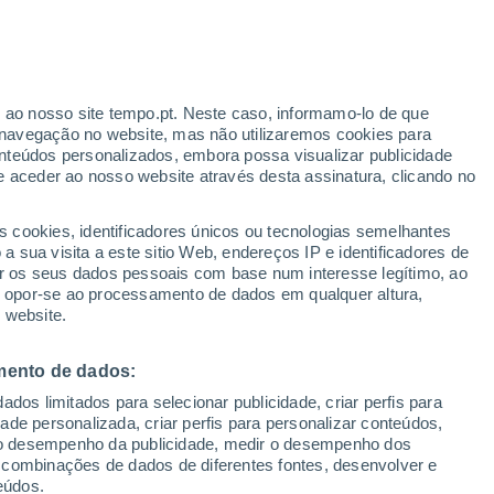
Aviso vermelho
Aviso extremo por temperaturas
elevadas em Piacenza D'adige hoje
erado
r ao nosso site tempo.pt. Neste caso, informamo-lo de que
navegação no website, mas não utilizaremos cookies para
nteúdos personalizados, embora possa visualizar publicidade
e aceder ao nosso website através desta assinatura, clicando no
s cookies, identificadores únicos ou tecnologias semelhantes
gal
 sua visita a este sitio Web, endereços IP e identificadores de
r os seus dados pessoais com base num interesse legítimo, ao
adar de Chuva
Satélites
Modelos
ou opor-se ao processamento de dados em qualquer altura,
 website.
mento de dados:
omingo
Segunda
Terça
Quarta
dos limitados para selecionar publicidade, criar perfis para
9 Ago.
10 Ago.
11 Ago.
12 Ago.
idade personalizada, criar perfis para personalizar conteúdos,
ir o desempenho da publicidade, medir o desempenho dos
 combinações de dados de diferentes fontes, desenvolver e
eúdos.