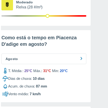
Moderado
Relva (28 #/m³)
Como está o tempo em Piacenza
D'adige em
agosto
?
Agosto
T. Média :
25°C
Máx.:
31°C
Min:
20°C
Dias de chuva:
10
dias
Acum. de chuva:
87 mm
Vento médio:
7 km/h