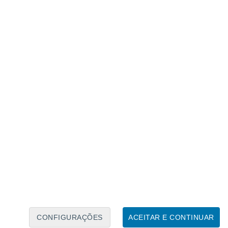
Calendário Lunar
Seg
Ter
Qua
Qui
Sex
Sáb
Domo
6
7
8
9
10
11
12
13
14
15
16
17
18
19
CONFIGURAÇÕES
ACEITAR E CONTINUAR