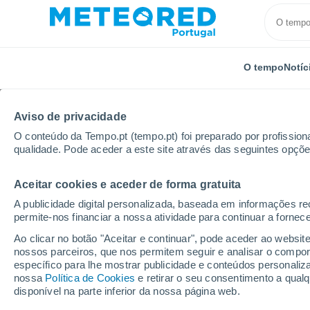
O tempo
Notíc
Aviso de privacidade
O conteúdo da Tempo.pt (tempo.pt) foi preparado por profissiona
qualidade. Pode aceder a este site através das seguintes opçõe
Aceitar cookies e aceder de forma gratuita
Início
Itália
Província de Pádova
Piacenza D'ad
A publicidade digital personalizada, baseada em informações r
permite-nos financiar a nossa atividade para continuar a fornec
Tempo em Piacenza D'
Ao clicar no botão "Aceitar e continuar", pode aceder ao websit
nossos parceiros, que nos permitem seguir e analisar o compo
11:03
Quinta
específico para lhe mostrar publicidade e conteúdos persona
nossa
Política de Cookies
e retirar o seu consentimento a qua
disponível na parte inferior da nossa página web.
Limpo