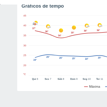
Gráficos de tempo
45
40
37°
36°
36°
36°
35°
35
34°
30
25
25°
25°
25°
25°
24°
24°
20
°C
Qui
6
Sex
7
Sáb
8
Dom
9
Seg
10
Ter
11
Máxima