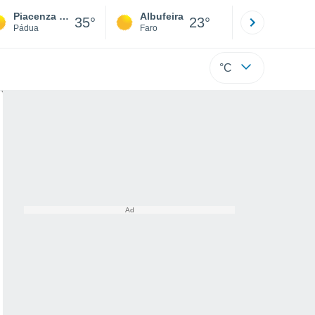
Piacenza d'Adige
Albufeira
Lisboa
35°
23°
Pádua
Faro
Lisboa
°C