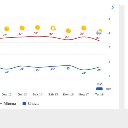
5
4
38°
37°
37°
37°
37°
36°
36°
3
2
25°
25°
25°
25°
25°
24°
23°
1
0.2
mm
Qua
12
Qui
13
Sex
14
Sáb
15
Dom
16
Seg
17
Ter
18
Mínima
Chuva