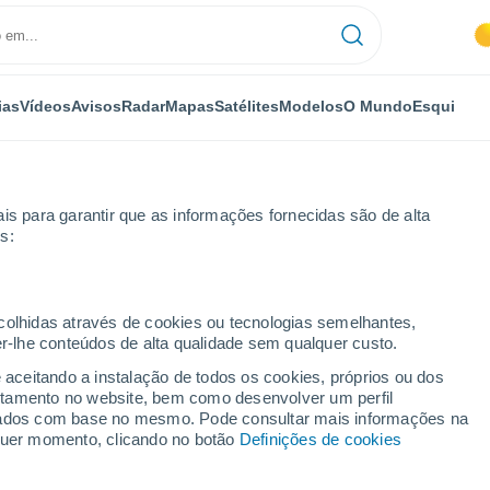
ias
Vídeos
Avisos
Radar
Mapas
Satélites
Modelos
O Mundo
Esqui
is para garantir que as informações fornecidas são de alta
s:
ige
ecolhidas através de cookies ou tecnologias semelhantes,
er-lhe conteúdos de alta qualidade sem qualquer custo.
adige
e aceitando a instalação de todos os cookies, próprios ou dos
rtamento no website, bem como desenvolver um perfil
...
lizados com base no mesmo. Pode consultar mais informações na
lquer momento, clicando no botão
Definições de cookies
Por horas
Calor húmido sufocante nas
próximas horas