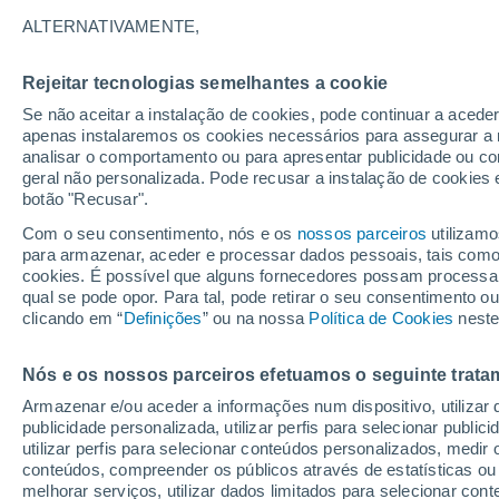
34°
ALTERNATIVAMENTE,
Rejeitar tecnologias semelhantes a cookie
UV
5 Mod
Se não aceitar a instalação de cookies, pode continuar a acede
Sensação de 38°
FPS
6-10
apenas instalaremos os cookies necessários para assegurar a 
analisar o comportamento ou para apresentar publicidade ou co
geral não personalizada. Pode recusar a instalação de cookies 
botão "Recusar".
Última hora
Subida das temperaturas, poeiras do Saara e
Com o seu consentimento, nós e os
nossos parceiros
utilizamo
chuva: datas e zonas mais afetadas em Portu
para armazenar, aceder e processar dados pessoais, tais como a
cookies. É possível que alguns fornecedores possam processa
O Tempo 1 - 7 Dias
Atualidade
Mapas de chuva
R
qual se pode opor. Para tal, pode retirar o seu consentimento 
clicando em “
Definições
” ou na nossa
Política de Cookies
neste
Nós e os nossos parceiros efetuamos o seguinte trata
Amanhã
Sábado
D
Hoje
Armazenar e/ou aceder a informações num dispositivo, utilizar da
7 Ago.
8 Ago.
6 Ago.
publicidade personalizada, utilizar perfis para selecionar public
utilizar perfis para selecionar conteúdos personalizados, med
conteúdos, compreender os públicos através de estatísticas ou
melhorar serviços, utilizar dados limitados para selecionar cont