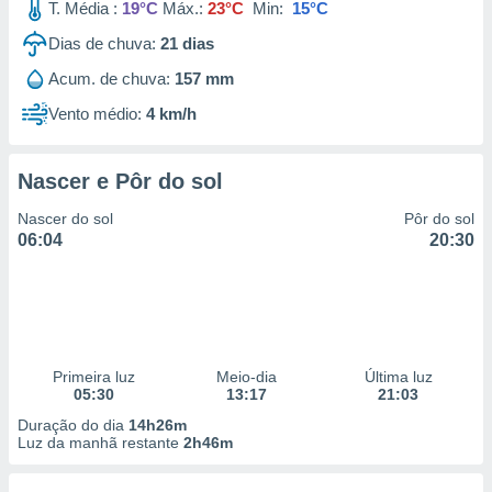
T. Média :
19°C
Máx.:
23°C
Min:
15°C
Dias de chuva:
21
dias
Acum. de chuva:
157 mm
Vento médio:
4 km/h
Nascer e Pôr do sol
Nascer do sol
Pôr do sol
06:04
20:30
Primeira luz
Meio-dia
Última luz
05:30
13:17
21:03
Duração do dia
14h26m
Luz da manhã restante
2h46m