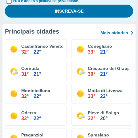
Eu li e aceito a política de privacidade.
Principais cidades
Mais cidades
Castelfranco Veneto
Conegliano
32°
22°
33°
21°
Cornuda
Crespano del Grappa
31°
21°
30°
21°
Montebelluna
Motta di Livenza
32°
22°
33°
22°
Oderzo
Pieve di Soligo
33°
22°
32°
20°
Preganziol
Spresiano