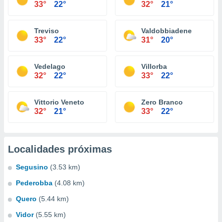
33°
22°
32°
21°
Treviso
Valdobbiadene
33°
22°
31°
20°
Vedelago
Villorba
32°
22°
33°
22°
Vittorio Veneto
Zero Branco
32°
21°
33°
22°
Localidades próximas
Segusino
(3.53 km)
Pederobba
(4.08 km)
Quero
(5.44 km)
Vidor
(5.55 km)