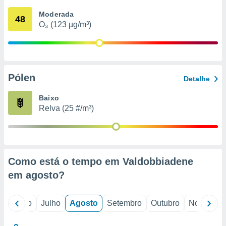
conteúdos.
Moderada
48
O₃ (123 µg/m³)
ção
ão através
de
,
 e
Pólen
Detalhe
dos,
Baixo
publicidade
Relva (25 #/m³)
s, estudos
a e
mento de
ossos 1199
Como está o tempo em Valdobbiadene
eiros
em
agosto
?
o
Junho
Julho
Agosto
Setembro
Outubro
Novembro