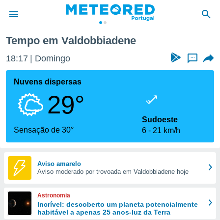
Tempo em Valdobbiadene
de
18:17
Domingo
...
 da
empo.pt) foi
Nuvens dispersas
or
29°
is para
e as
 fornecidas
Sudoeste
 qualidade.
Sensação de 30°
6
21 km/h
r a este
s das
opções:
Aviso amarelo
Aviso moderado por trovoada em Valdobbiadene hoje
ookies e
 forma
Astronomia
e digital
Incrível: descoberto um planeta potencialmente
habitável a apenas 25 anos-luz da Terra
da,