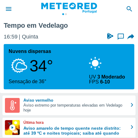
Tempo em Vedelago
de
16:59
Quinta
...
 da
empo.pt) foi
Nuvens dispersas
or
34°
is para
e as
 fornecidas
UV
3 Moderado
 qualidade.
Sensação de 36°
FPS
6-10
r a este
s das
opções:
Aviso vermelho
Aviso extremo por temperaturas elevadas em Vedelago
ookies e
hoje
 forma
Última hora
e digital
Aviso amarelo de tempo quente neste distrito:
até 39 ºC e noites tropicais; saiba até quando
da,