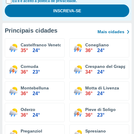
Eu li e aceito a política de privacidade.
Principais cidades
Mais cidades
Castelfranco Veneto
Conegliano
35°
24°
36°
24°
Cornuda
Crespano del Grappa
36°
23°
34°
24°
Montebelluna
Motta di Livenza
36°
24°
36°
24°
Oderzo
Pieve di Soligo
36°
24°
36°
23°
Preganziol
Spresiano