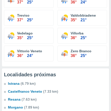
37°
25°
36°
24°
Treviso
Valdobbiadene
37°
25°
35°
21°
Vedelago
Villorba
35°
25°
36°
25°
Vittorio Veneto
Zero Branco
36°
24°
36°
25°
Localidades próximas
Istrana
(6.79 km)
Castelfranco Veneto
(7.33 km)
Resana
(7.63 km)
Morgano
(7.89 km)