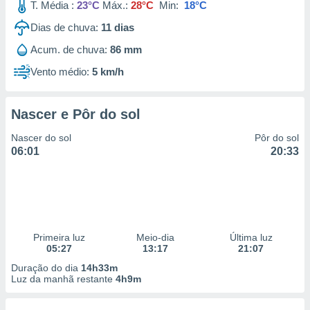
T. Média :
23°C
Máx.:
28°C
Min:
18°C
Dias de chuva:
11
dias
Acum. de chuva:
86 mm
Vento médio:
5 km/h
Nascer e Pôr do sol
Nascer do sol
Pôr do sol
06:01
20:33
Primeira luz
Meio-dia
Última luz
05:27
13:17
21:07
Duração do dia
14h33m
Luz da manhã restante
4h9m