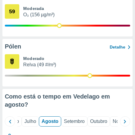
conteúdos.
Moderada
59
O₃ (156 µg/m³)
ção
ão através
de
,
 e
Pólen
Detalhe
dos,
Moderado
publicidade
Relva (49 #/m³)
s, estudos
a e
mento de
ossos 1199
Como está o tempo em Vedelago em
eiros
agosto
?
o
Junho
Julho
Agosto
Setembro
Outubro
Novembro