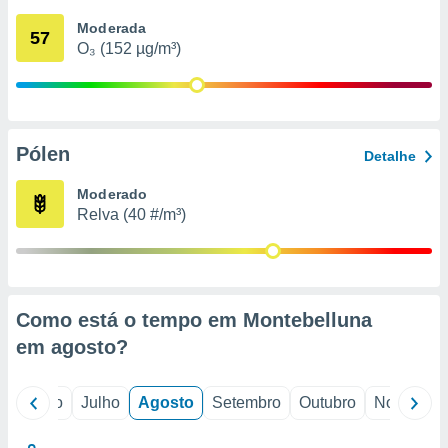
conteúdos.
Moderada
57
O₃ (152 µg/m³)
ção
ão através
de
,
 e
Pólen
Detalhe
dos,
Moderado
publicidade
Relva (40 #/m³)
s, estudos
a e
mento de
ossos 1199
Como está o tempo em Montebelluna
eiros
em
agosto
?
o
Junho
Julho
Agosto
Setembro
Outubro
Novembro