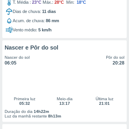
T. Média :
23°C
Máx.:
28°C
Min:
18°C
Dias de chuva:
11
dias
Acum. de chuva:
86 mm
Vento médio:
5 km/h
Nascer e Pôr do sol
Nascer do sol
Pôr do sol
06:05
20:28
Primeira luz
Meio-dia
Última luz
05:32
13:17
21:01
Duração do dia
14h22m
Luz da manhã restante
8h13m