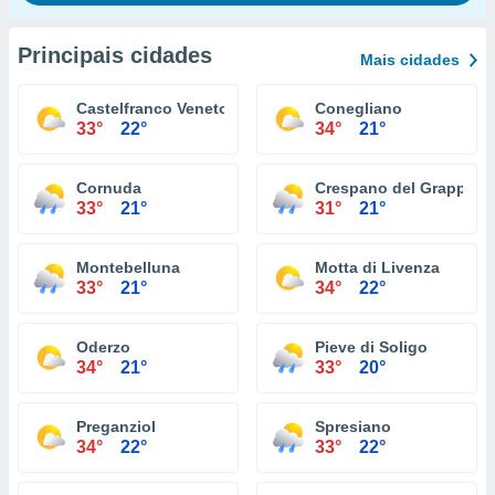
Principais cidades
Mais cidades
Castelfranco Veneto
Conegliano
33°
22°
34°
21°
Cornuda
Crespano del Grappa
33°
21°
31°
21°
Montebelluna
Motta di Livenza
33°
21°
34°
22°
Oderzo
Pieve di Soligo
34°
21°
33°
20°
Preganziol
Spresiano
34°
22°
33°
22°