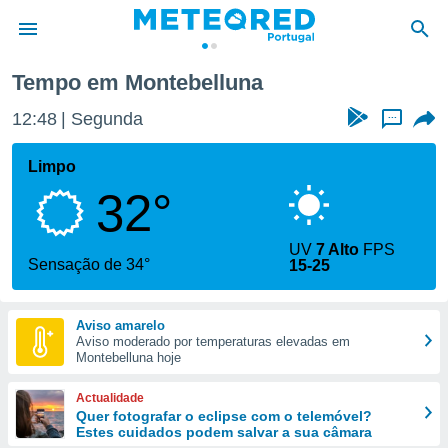
Tempo em Montebelluna
de
12:48
Segunda
...
 da
empo.pt) foi
Limpo
or
32°
is para
e as
 fornecidas
UV
7 Alto
FPS
 qualidade.
Sensação de 34°
15-25
r a este
s das
opções:
Aviso amarelo
Aviso moderado por temperaturas elevadas em
ookies e
Montebelluna hoje
 forma
Actualidade
e digital
Quer fotografar o eclipse com o telemóvel?
Estes cuidados podem salvar a sua câmara
da,