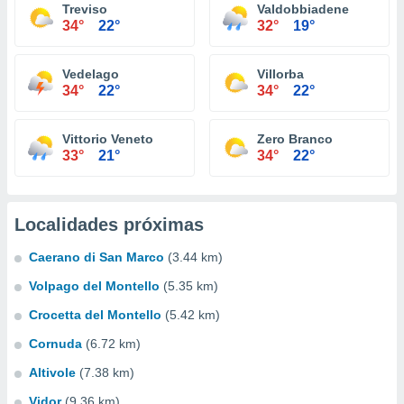
Treviso
Valdobbiadene
34°
22°
32°
19°
Vedelago
Villorba
34°
22°
34°
22°
Vittorio Veneto
Zero Branco
33°
21°
34°
22°
Localidades próximas
Caerano di San Marco
(3.44 km)
Volpago del Montello
(5.35 km)
Crocetta del Montello
(5.42 km)
Cornuda
(6.72 km)
Altivole
(7.38 km)
Vidor
(9.36 km)