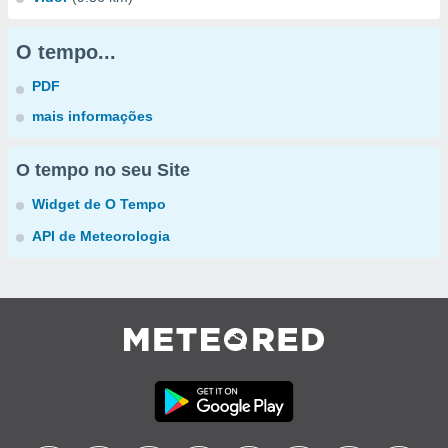
O tempo...
PDF
mais informações
O tempo no seu Site
Widget de O Tempo
API de Meteorologia