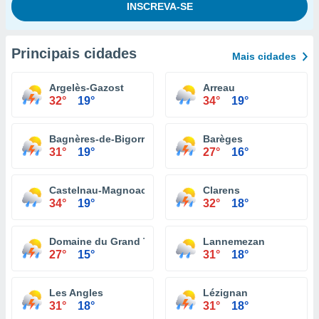
Principais cidades
Mais cidades
Argelès-Gazost
Arreau
32°
19°
34°
19°
Bagnères-de-Bigorre
Barèges
31°
19°
27°
16°
Castelnau-Magnoac
Clarens
34°
19°
32°
18°
Domaine du Grand Tourmalet
Lannemezan
27°
15°
31°
18°
Les Angles
Lézignan
31°
18°
31°
18°