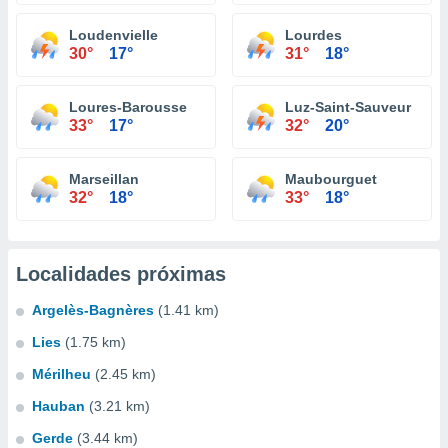
Loudenvielle
Lourdes
30°
17°
31°
18°
Loures-Barousse
Luz-Saint-Sauveur
33°
17°
32°
20°
Marseillan
Maubourguet
32°
18°
33°
18°
Localidades próximas
Argelès-Bagnères
(1.41 km)
Lies
(1.75 km)
Mérilheu
(2.45 km)
Hauban
(3.21 km)
Gerde
(3.44 km)