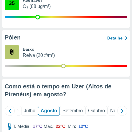
Aceitável
conteúdos.
35
O₃ (88 µg/m³)
ção
ão através
de
Pólen
,
Detalhe
 e
Baixo
dos,
Relva (20 #/m³)
publicidade
s, estudos
a e
mento de
Como está o tempo em Uzer (Altos de
ossos 1199
Pirenéus) em
agosto
?
eiros
o
Junho
Julho
Agosto
Setembro
Outubro
Novembro
T. Média :
17°C
Máx.:
22°C
Min:
12°C