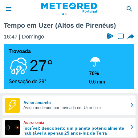
Tempo em Uzer (Altos de Pirenéus)
de
16:47
Domingo
...
 da
empo.pt) foi
Trovoada
or
27°
is para
e as
 fornecidas
70%
 qualidade.
Sensação de 29°
0.6 mm
r a este
s das
opções:
Aviso amarelo
Aviso moderado por trovoada em Uzer hoje
ookies e
 forma
Astronomia
e digital
Incrível: descoberto um planeta potencialmente
habitável a apenas 25 anos-luz da Terra
da,