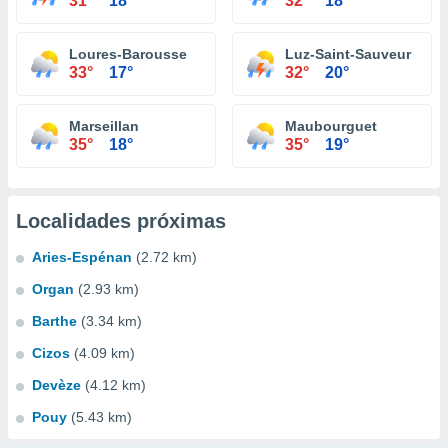
31°
18°
32°
18°
Loures-Barousse
Luz-Saint-Sauveur
33°
17°
32°
20°
Marseillan
Maubourguet
35°
18°
35°
19°
Localidades próximas
Aries-Espénan
(2.72 km)
Organ
(2.93 km)
Barthe
(3.34 km)
Cizos
(4.09 km)
Devèze
(4.12 km)
Pouy
(5.43 km)