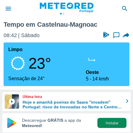
agnoac
Tempo em Castelnau-Magnoac
de
08:42
Sábado
...
 da
empo.pt) foi
Limpo
or
23°
is para
e as
 fornecidas
Oeste
 qualidade.
Sensação de 24°
5
14 km/h
r a este
s das
opções:
Última hora
Hoje e amanhã poeiras do Saara “invadem”
ookies e
Portugal: risco de trovoadas no Norte e Centro
 forma
aumenta
Descarregue
GRÁTIS
a app da
Instalar
e digital
Meteored!
da,