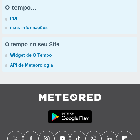
O tempo...
PDF
mais informações
O tempo no seu Site
Widget de O Tempo
API de Meteorologia