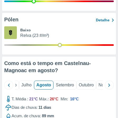
conteúdos.
ção
Pólen
Detalhe
ão através
de
Baixo
,
Relva (23 #/m³)
 e
dos,
publicidade
s, estudos
Como está o tempo em Castelnau-
a e
mento de
Magnoac em
agosto
?
ossos 1199
o
Junho
Julho
Agosto
Setembro
Outubro
Novembro
eiros
T. Média :
21°C
Máx.:
26°C
Min:
16°C
Dias de chuva:
11
dias
Acum. de chuva:
89 mm