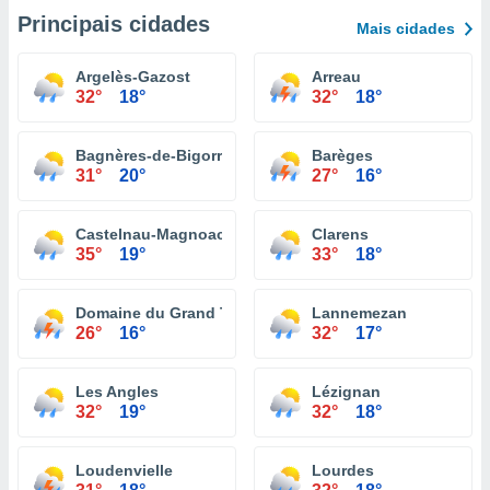
Principais cidades
Mais cidades
Argelès-Gazost
Arreau
32°
18°
32°
18°
Bagnères-de-Bigorre
Barèges
31°
20°
27°
16°
Castelnau-Magnoac
Clarens
35°
19°
33°
18°
Domaine du Grand Tourmalet
Lannemezan
26°
16°
32°
17°
Les Angles
Lézignan
32°
19°
32°
18°
Loudenvielle
Lourdes