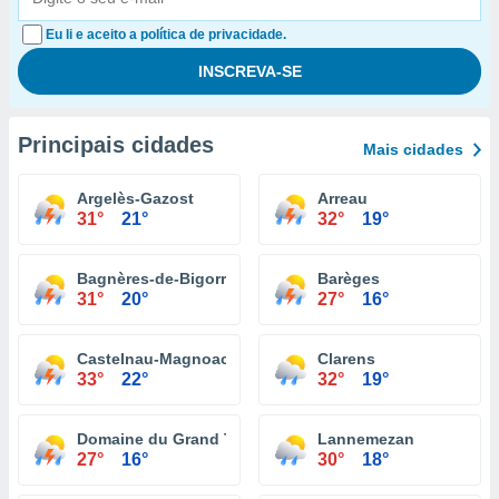
Eu li e aceito a política de privacidade.
Principais cidades
Mais cidades
Argelès-Gazost
Arreau
31°
21°
32°
19°
Bagnères-de-Bigorre
Barèges
31°
20°
27°
16°
Castelnau-Magnoac
Clarens
33°
22°
32°
19°
Domaine du Grand Tourmalet
Lannemezan
27°
16°
30°
18°