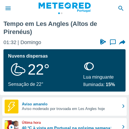
Tempo em Les Angles (Altos de
Pirenéus)
de
 da
01:32
Domingo
...
empo.pt) foi
or
Nuvens dispersas
is para
e as
22°
 fornecidas
 qualidade.
Lua minguante
r a este
Sensação de 22°
s das
Iluminada:
15%
opções:
ookies e
Aviso amarelo
 forma
Aviso moderado por trovoada em Les Angles hoje
e digital
Última hora
da,
40 ºC à vista em Portugal na próxima semana: