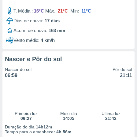
T. Média :
16°C
Máx.:
21°C
Min:
11°C
Dias de chuva:
17
dias
Acum. de chuva:
163 mm
Vento médio:
4 km/h
Nascer e Pôr do sol
Nascer do sol
Pôr do sol
06:59
21:11
Primeira luz
Meio-dia
Última luz
06:27
14:05
21:42
Duração do dia
14h12m
Tempo para o amanhecer
4h 56m