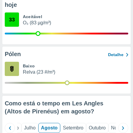
conteúdos.
hoje
ção
Aceitável
33
O₃ (83 µg/m³)
ão através
de
,
 e
Pólen
Detalhe
dos,
publicidade
Baixo
s, estudos
a e
Relva (23 #/m³)
mento de
ossos 1199
eiros
Como está o tempo em Les Angles
(Altos de Pirenéus) em
agosto
?
o
Junho
Julho
Agosto
Setembro
Outubro
Novembro