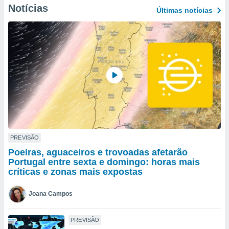
para lhe
Notícias
Últimas notícias
licidade e
ados com
esmo. Pode
ais
s na nossa
 Cookies
e
u
nto a
omento,
 botão
de cookies
na parte
PREVISÃO
nossa
.
Poeiras, aguaceiros e trovoadas afetarão
Portugal entre sexta e domingo: horas mais
IVAMENTE,
críticas e zonas mais expostas
Joana Campos
as
tes a
PREVISÃO