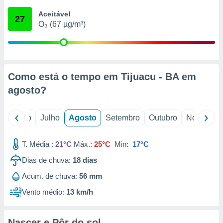
conteúdos.
Aceitável
27
O₃ (67 µg/m³)
ção
ão através
de
,
 e
Como está o tempo em Tijuacu - BA em
agosto
?
dos,
publicidade
s, estudos
o
Junho
Julho
Agosto
Setembro
Outubro
Novembro
a e
mento de
T. Média :
21°C
Máx.:
25°C
Min:
17°C
ossos 1199
Dias de chuva:
18
dias
eiros
Acum. de chuva:
56 mm
Vento médio:
13 km/h
Nascer e Pôr do sol