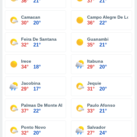
36°
21°
37°
21°
Camacan
Campo Alegre De Lourd
30°
20°
36°
22°
Feira De Santana
Guanambi
32°
21°
35°
21°
Irece
Itabuna
34°
18°
29°
20°
Jacobina
Jequie
29°
17°
31°
20°
Palmas De Monte Alto
Paulo Afonso
37°
22°
33°
21°
Ponto Novo
Salvador
32°
20°
27°
24°