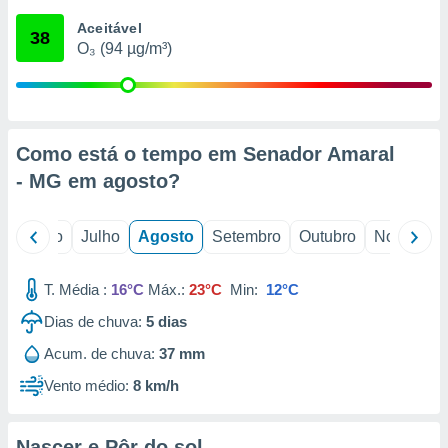
conteúdos.
Aceitável
38
O₃ (94 µg/m³)
ção
ão através
de
,
 e
Como está o tempo em Senador Amaral
- MG em
agosto
?
dos,
publicidade
s, estudos
o
Junho
Julho
Agosto
Setembro
Outubro
Novembro
a e
mento de
T. Média :
16°C
Máx.:
23°C
Min:
12°C
ossos 1199
Dias de chuva:
5
dias
eiros
Acum. de chuva:
37 mm
Vento médio:
8 km/h
Nascer e Pôr do sol