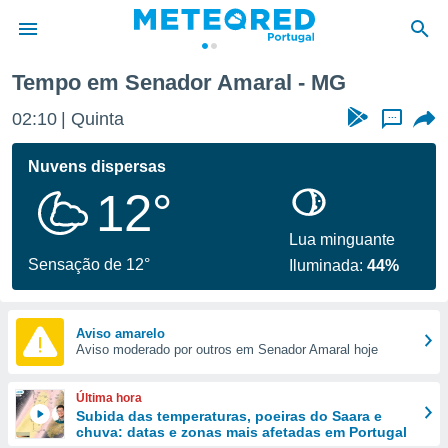
Tempo em Senador Amaral - MG
de
02:10
Quinta
...
 da
empo.pt) foi
Nuvens dispersas
or
12°
is para
e as
 fornecidas
Lua minguante
 qualidade.
Sensação de 12°
Iluminada:
44%
r a este
s das
opções:
Aviso amarelo
Aviso moderado por outros em Senador Amaral hoje
ookies e
 forma
Última hora
e digital
Subida das temperaturas, poeiras do Saara e
chuva: datas e zonas mais afetadas em Portugal
da,