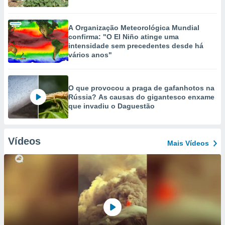
A Organização Meteorológica Mundial
confirma: "O El Niño atinge uma
intensidade sem precedentes desde há
vários anos"
O que provocou a praga de gafanhotos na
Rússia? As causas do gigantesco enxame
que invadiu o Daguestão
Vídeos
Mais Vídeos