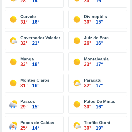
28°
14°
30°
16°
Curvelo
Divinopólis
31°
16°
30°
15°
Governador Valadares
Juiz de Fora
32°
21°
26°
16°
Manga
Montalvania
33°
18°
33°
17°
Montes Claros
Paracatu
31°
16°
32°
17°
Passos
Patos De Minas
29°
15°
30°
16°
Poços de Caldas
Teofilo Otoni
25°
14°
30°
19°