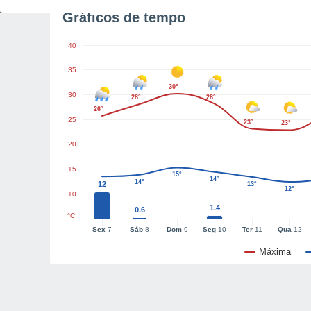
Gráficos de tempo
40
35
30°
30
28°
28°
26°
25
23°
23°
20
15
15°
14°
14°
12
13°
12°
10
1.4
0.6
°C
Sex
7
Sáb
8
Dom
9
Seg
10
Ter
11
Qua
12
Máxima