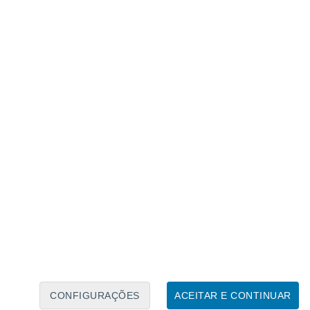
Calendário Lunar
Seg
Ter
Qua
Qui
Sex
Sáb
Domo
7
8
9
10
11
12
13
14
15
16
17
18
19
20
CONFIGURAÇÕES
ACEITAR E CONTINUAR