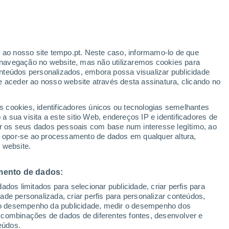
Aviso amarelo
Aviso moderado por outros em
Corrego Do Bom Jesus hoje
r ao nosso site tempo.pt. Neste caso, informamo-lo de que
navegação no website, mas não utilizaremos cookies para
nteúdos personalizados, embora possa visualizar publicidade
e aceder ao nosso website através desta assinatura, clicando no
s cookies, identificadores únicos ou tecnologias semelhantes
o
 sua visita a este sitio Web, endereços IP e identificadores de
r os seus dados pessoais com base num interesse legítimo, ao
adar de Chuva
Satélites
Modelos
ou opor-se ao processamento de dados em qualquer altura,
 website.
mento de dados:
egunda
Terça
Quarta
Quinta
dos limitados para selecionar publicidade, criar perfis para
10 Ago.
11 Ago.
12 Ago.
13 Ago.
idade personalizada, criar perfis para personalizar conteúdos,
ir o desempenho da publicidade, medir o desempenho dos
 combinações de dados de diferentes fontes, desenvolver e
eúdos.
70%