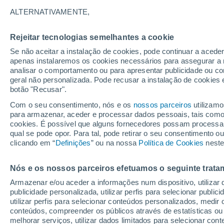
22°
ALTERNATIVAMENTE,
Rejeitar tecnologias semelhantes a cookie
30%
Se não aceitar a instalação de cookies, pode continuar a acede
Sensação de 22°
0.2 mm
apenas instalaremos os cookies necessários para assegurar a 
analisar o comportamento ou para apresentar publicidade ou co
geral não personalizada. Pode recusar a instalação de cookies 
botão "Recusar".
Última hora
Hoje e amanhã poeiras do Saara “invadem”
Com o seu consentimento, nós e os
nossos parceiros
utilizamo
Portugal: risco de trovoadas no Norte e Centr
para armazenar, aceder e processar dados pessoais, tais como a
aumenta
cookies. É possível que alguns fornecedores possam processa
O Tempo 1 - 7 Dias
Atualidade
Mapas de chuva
R
qual se pode opor. Para tal, pode retirar o seu consentimento 
clicando em “
Definições
” ou na nossa
Política de Cookies
neste
Nós e os nossos parceiros efetuamos o seguinte trata
Amanhã
Domingo
S
Hoje
Armazenar e/ou aceder a informações num dispositivo, utilizar da
8 Ago.
9 Ago.
7 Ago.
publicidade personalizada, utilizar perfis para selecionar public
utilizar perfis para selecionar conteúdos personalizados, med
conteúdos, compreender os públicos através de estatísticas ou
melhorar serviços, utilizar dados limitados para selecionar cont
90%
90%