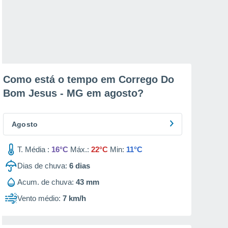
Como está o tempo em Corrego Do
Bom Jesus - MG em
agosto
?
Agosto
T. Média :
16°C
Máx.:
22°C
Min:
11°C
Dias de chuva:
6
dias
Acum. de chuva:
43 mm
Vento médio:
7 km/h