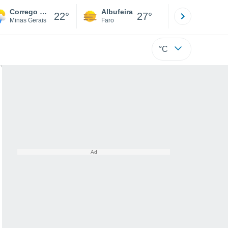
Corrego Do Bom Jesus
Albufeira
Lisboa
22°
27°
Minas Gerais
Faro
Lisboa
°C