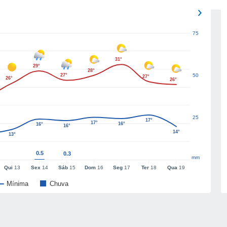
75
31°
29°
28°
27°
50
27°
26°
26°
25
17°
17°
16°
16°
16°
14°
13°
0.5
0.3
mm
Qui
13
Sex
14
Sáb
15
Dom
16
Seg
17
Ter
18
Qua
19
Mínima
Chuva