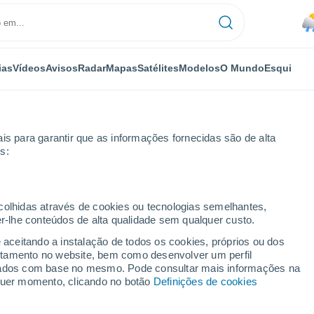
ias
Vídeos
Avisos
Radar
Mapas
Satélites
Modelos
O Mundo
Esqui
is para garantir que as informações fornecidas são de alta
s:
us
ecolhidas através de cookies ou tecnologias semelhantes,
er-lhe conteúdos de alta qualidade sem qualquer custo.
Bom Jesus - MG
e aceitando a instalação de todos os cookies, próprios ou dos
rtamento no website, bem como desenvolver um perfil
...
lizados com base no mesmo. Pode consultar mais informações na
lquer momento, clicando no botão
Definições de cookies
Por horas
Chuva moderada nas próximas
horas