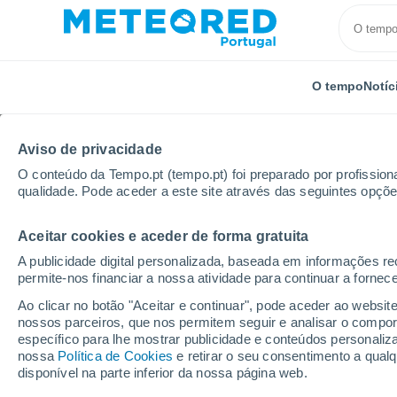
O tempo
Notíc
Aviso de privacidade
O conteúdo da Tempo.pt (tempo.pt) foi preparado por profissiona
qualidade. Pode aceder a este site através das seguintes opçõe
Aceitar cookies e aceder de forma gratuita
Início
Brasil
Minas Gerais
Corrego Do Bom Jes
A publicidade digital personalizada, baseada em informações r
permite-nos financiar a nossa atividade para continuar a fornec
Tempo em Corrego Do 
Ao clicar no botão "Aceitar e continuar", pode aceder ao websit
nossos parceiros, que nos permitem seguir e analisar o compo
16:53
Sexta
específico para lhe mostrar publicidade e conteúdos persona
nossa
Política de Cookies
e retirar o seu consentimento a qua
disponível na parte inferior da nossa página web.
Chuva fraca