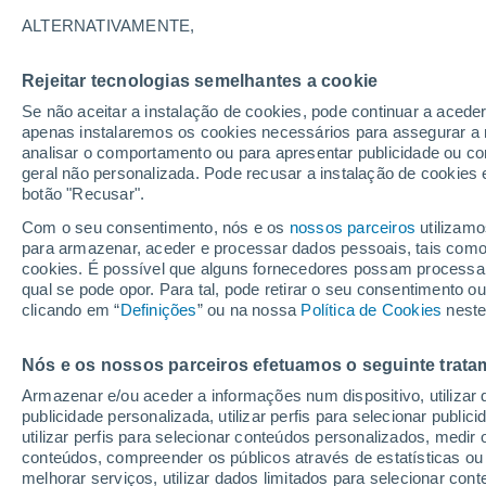
27°
ALTERNATIVAMENTE,
Rejeitar tecnologias semelhantes a cookie
UV
11+
Extremo!
Se não aceitar a instalação de cookies, pode continuar a acede
Sensação de 26°
FPS
50+
apenas instalaremos os cookies necessários para assegurar a 
analisar o comportamento ou para apresentar publicidade ou co
geral não personalizada. Pode recusar a instalação de cookies 
botão "Recusar".
Última hora
Hoje e amanhã poeiras do Saara “invadem”
Com o seu consentimento, nós e os
nossos parceiros
utilizamo
Portugal: risco de trovoadas no Norte e Centr
para armazenar, aceder e processar dados pessoais, tais como a
aumenta
cookies. É possível que alguns fornecedores possam processa
O Tempo 1 - 7 Dias
Atualidade
Mapas de nuvens
qual se pode opor. Para tal, pode retirar o seu consentimento 
clicando em “
Definições
” ou na nossa
Política de Cookies
neste
Nós e os nossos parceiros efetuamos o seguinte trata
Amanhã
Domingo
S
Hoje
Armazenar e/ou aceder a informações num dispositivo, utilizar da
8 Ago.
9 Ago.
7 Ago.
publicidade personalizada, utilizar perfis para selecionar public
utilizar perfis para selecionar conteúdos personalizados, med
conteúdos, compreender os públicos através de estatísticas ou
melhorar serviços, utilizar dados limitados para selecionar cont
50%
90%