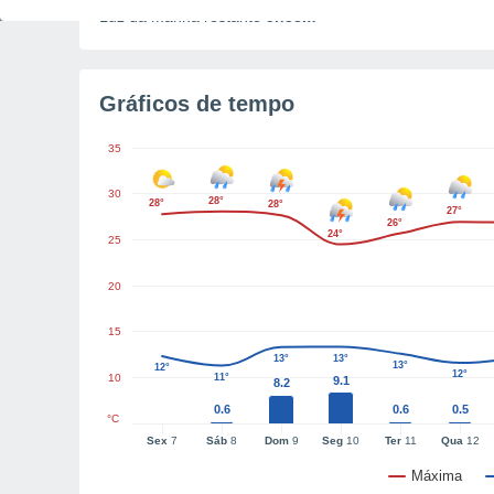
Luz da manhã restante
5h33m
Gráficos de tempo
35
30
28°
28°
28°
27°
26°
24°
25
20
15
13°
13°
13°
12°
12°
10
11°
9.1
8.2
0.6
0.6
0.5
°C
Sex
7
Sáb
8
Dom
9
Seg
10
Ter
11
Qua
12
Máxima