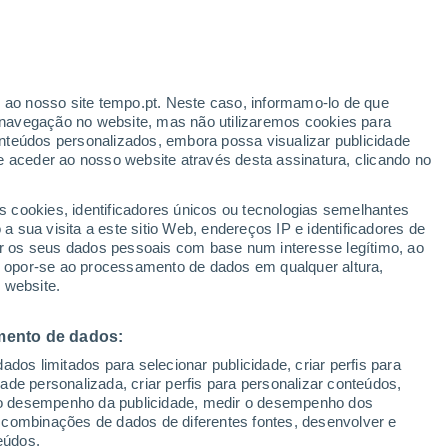
r ao nosso site tempo.pt. Neste caso, informamo-lo de que
navegação no website, mas não utilizaremos cookies para
nteúdos personalizados, embora possa visualizar publicidade
e aceder ao nosso website através desta assinatura, clicando no
s cookies, identificadores únicos ou tecnologias semelhantes
o
 sua visita a este sitio Web, endereços IP e identificadores de
r os seus dados pessoais com base num interesse legítimo, ao
Radar de Chuva
Satélites
Modelos
ou opor-se ao processamento de dados em qualquer altura,
 website.
mento de dados:
egunda
Terça
Quarta
Quinta
dos limitados para selecionar publicidade, criar perfis para
10 Ago.
11 Ago.
12 Ago.
13 Ago.
idade personalizada, criar perfis para personalizar conteúdos,
ir o desempenho da publicidade, medir o desempenho dos
 combinações de dados de diferentes fontes, desenvolver e
eúdos.
90%
70%
80%
80%