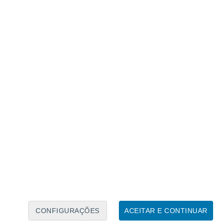
Calendário Lunar
Seg
Ter
Qua
Qui
Sex
Sáb
Domo
7
8
9
10
11
12
13
14
15
16
17
18
19
20
CONFIGURAÇÕES
ACEITAR E CONTINUAR