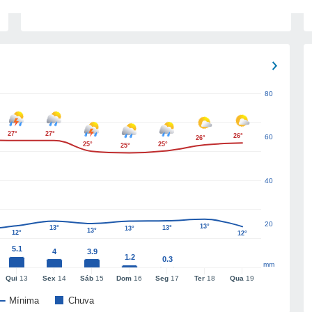
80
27°
27°
26°
60
26°
25°
25°
25°
40
20
13°
13°
13°
13°
13°
12°
12°
5.1
4
3.9
1.2
0.3
mm
Qui
13
Sex
14
Sáb
15
Dom
16
Seg
17
Ter
18
Qua
19
Mínima
Chuva