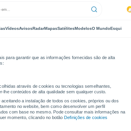
ias
Vídeos
Avisos
Radar
Mapas
Satélites
Modelos
O Mundo
Esqui
is para garantir que as informações fornecidas são de alta
s:
 De Jauregui
ecolhidas através de cookies ou tecnologias semelhantes,
er-lhe conteúdos de alta qualidade sem qualquer custo.
De Jauregui
e aceitando a instalação de todos os cookies, próprios ou dos
rtamento no website, bem como desenvolver um perfil
...
lizados com base no mesmo. Pode consultar mais informações na
lquer momento, clicando no botão
Definições de cookies
Por horas
Intervalos nublados nas
próximas horas