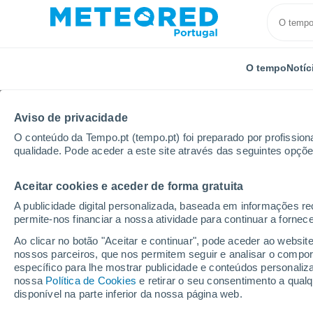
O tempo
Notíc
Aviso de privacidade
O conteúdo da Tempo.pt (tempo.pt) foi preparado por profissiona
qualidade. Pode aceder a este site através das seguintes opçõe
Aceitar cookies e aceder de forma gratuita
Início
México
Estado de Querétaro
Santa Rosa
A publicidade digital personalizada, baseada em informações r
permite-nos financiar a nossa atividade para continuar a fornec
Tempo em Santa Rosa 
Ao clicar no botão "Aceitar e continuar", pode aceder ao websit
nossos parceiros, que nos permitem seguir e analisar o compo
14:06
Sexta
específico para lhe mostrar publicidade e conteúdos persona
nossa
Política de Cookies
e retirar o seu consentimento a qua
disponível na parte inferior da nossa página web.
Nuvens dispersas