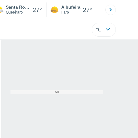
Santa Rosa De Jauregui
Albufeira
Lisboa
27°
27°
Querétaro
Faro
Lisboa
°C