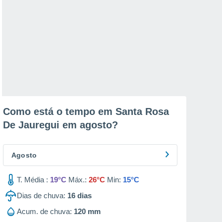
Como está o tempo em Santa Rosa
De Jauregui em
agosto
?
Agosto
T. Média :
19°C
Máx.:
26°C
Min:
15°C
Dias de chuva:
16
dias
Acum. de chuva:
120 mm