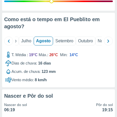
conteúdos.
ção
Como está o tempo em El Pueblito em
ão através
agosto
?
de
,
 e
o
Junho
Julho
Agosto
Setembro
Outubro
Novembro
dos,
publicidade
T. Média :
19°C
Máx.:
26°C
Min:
14°C
s, estudos
Dias de chuva:
16
dias
a e
mento de
Acum. de chuva:
123 mm
Vento médio:
8 km/h
ossos 1199
eiros
Nascer e Pôr do sol
Nascer do sol
Pôr do sol
06:19
19:15