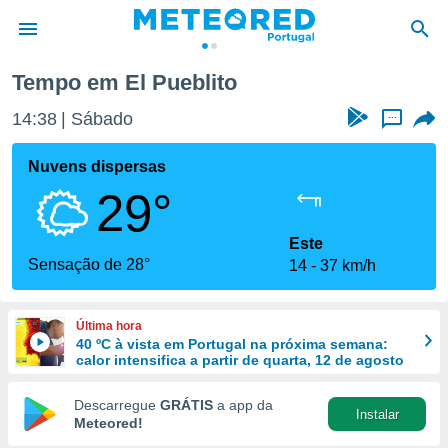
Tempo em El Pueblito
de
14:38
Sábado
...
 da
empo.pt) foi
Nuvens dispersas
or
29°
is para
e as
 fornecidas
Este
 qualidade.
Sensação de 28°
14
37 km/h
r a este
s das
opções:
Última hora
40 ºC à vista em Portugal na próxima semana:
ookies e
calor intensifica a partir de quarta, 12 de agosto
 forma
Descarregue
GRÁTIS
a app da
Instalar
e digital
Meteored!
da,