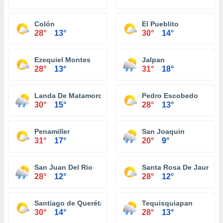
Colón
El Pueblito
28°
13°
30°
14°
Ezequiel Montes
Jalpan
28°
13°
31°
18°
Landa De Matamoros
Pedro Escobedo
30°
15°
28°
13°
Penamiller
San Joaquin
31°
17°
20°
9°
San Juan Del Rio
Santa Rosa De Jauregu
28°
12°
28°
12°
Santiago de Querétaro
Tequisquiapan
30°
14°
28°
13°