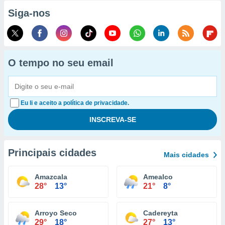
Siga-nos
O tempo no seu email
Eu li e aceito a política de privacidade.
Principais cidades
Mais cidades
Amazcala
Amealco
28°
13°
21°
8°
Arroyo Seco
Cadereyta
29°
18°
27°
13°