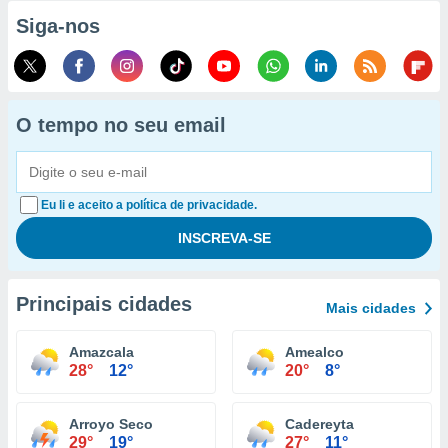
Siga-nos
O tempo no seu email
Eu li e aceito a política de privacidade.
Principais cidades
Mais cidades
Amazcala
Amealco
28°
12°
20°
8°
Arroyo Seco
Cadereyta
29°
19°
27°
11°