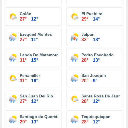
Colón
El Pueblito
27°
12°
29°
14°
Ezequiel Montes
Jalpan
27°
11°
32°
18°
Landa De Matamoros
Pedro Escobedo
31°
15°
28°
13°
Penamiller
San Joaquin
31°
16°
20°
9°
San Juan Del Rio
Santa Rosa De Jauregu
27°
12°
28°
12°
Santiago de Querétaro
Tequisquiapan
29°
13°
28°
12°