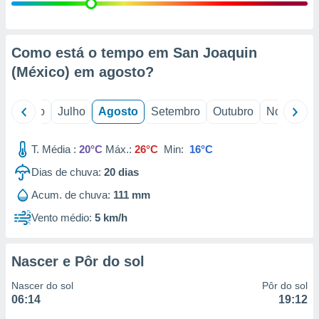
conteúdos.
ção
Como está o tempo em San Joaquin
ão através
(México) em
agosto
?
de
,
 e
o
Junho
Julho
Agosto
Setembro
Outubro
Novembro
dos,
publicidade
T. Média :
20°C
Máx.:
26°C
Min:
16°C
s, estudos
Dias de chuva:
20
dias
a e
mento de
Acum. de chuva:
111 mm
Vento médio:
5 km/h
ossos 1199
eiros
Nascer e Pôr do sol
Nascer do sol
Pôr do sol
06:14
19:12