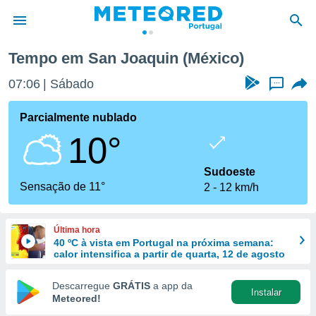
Tempo em San Joaquin (México)
de
07:06
Sábado
...
 da
empo.pt) foi
Parcialmente nublado
or
10°
is para
e as
 fornecidas
Sudoeste
 qualidade.
Sensação de 11°
2
12 km/h
r a este
s das
opções:
Última hora
40 ºC à vista em Portugal na próxima semana:
ookies e
calor intensifica a partir de quarta, 12 de agosto
 forma
Descarregue
GRÁTIS
a app da
Instalar
e digital
Meteored!
da,