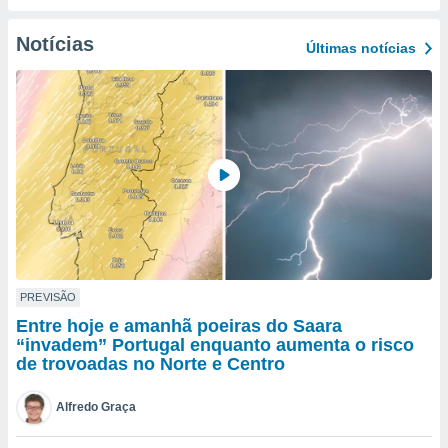
para lhe
licidade e
Notícias
Últimas notícias
ados com
esmo. Pode
ais
s na nossa
 Cookies
e
u
nto a
omento,
 botão
de cookies
na parte
nossa
.
PREVISÃO
Entre hoje e amanhã poeiras do Saara
IVAMENTE,
“invadem” Portugal enquanto aumenta o risco
de trovoadas no Norte e Centro
as
tes a
Alfredo Graça