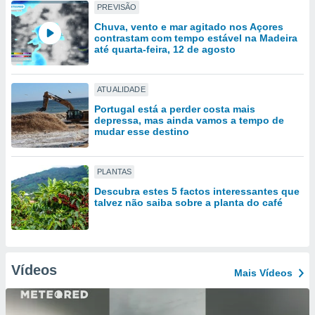
tar a
PREVISÃO
de cookies,
Chuva, vento e mar agitado nos Açores
uar a
contrastam com tempo estável na Madeira
osso site
até quarta-feira, 12 de agosto
este caso,
lo de que
talaremos
ATUALIDADE
Portugal está a perder costa mais
s para
depressa, mas ainda vamos a tempo de
a navegação
mudar esse destino
, mas não
s cookies
ar o
PLANTAS
nto ou
ntar
Descubra estes 5 factos interessantes que
talvez não saiba sobre a planta do café
 ou
dos,
ssa
ublicidade
Vídeos
Mais Vídeos
ada. Pode
nstalação de
ceder ao