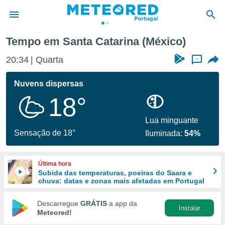
Tempo em Santa Catarina (México)
de
20:34
Quarta
...
 da
empo.pt) foi
Nuvens dispersas
or
18°
is para
e as
 fornecidas
Lua minguante
 qualidade.
Sensação de 18°
Iluminada:
54%
r a este
s das
opções:
Última hora
Subida das temperaturas, poeiras do Saara e
ookies e
chuva: datas e zonas mais afetadas em Portugal
 forma
Descarregue
GRÁTIS
a app da
Instalar
e digital
Meteored!
da,