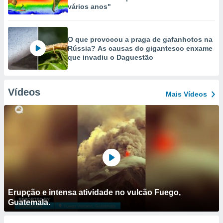
vários anos"
O que provocou a praga de gafanhotos na
Rússia? As causas do gigantesco enxame
que invadiu o Daguestão
Vídeos
Mais Vídeos
Erupção e intensa atividade no vulcão Fuego,
Guatemala.