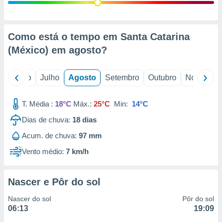
conteúdos.
ção
Como está o tempo em Santa Catarina
ão através
(México) em
agosto
?
de
,
 e
o
Junho
Julho
Agosto
Setembro
Outubro
Novembro
dos,
publicidade
T. Média :
18°C
Máx.:
25°C
Min:
14°C
s, estudos
Dias de chuva:
18
dias
a e
mento de
Acum. de chuva:
97 mm
Vento médio:
7 km/h
ossos 1199
eiros
Nascer e Pôr do sol
Nascer do sol
Pôr do sol
06:13
19:09