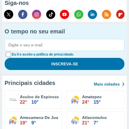
Siga-nos
O tempo no seu email
Eu li e aceito a política de privacidade.
Principais cidades
Mais cidades
Aculco de Espinoza
Amatepec
22°
10°
24°
15°
Amecameca De Juarez
Atlacomulco
19°
9°
21°
7°