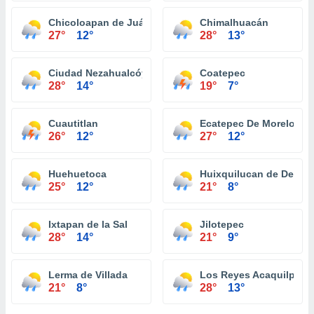
Chicoloapan de Juárez
Chimalhuacán
27°
12°
28°
13°
Ciudad Nezahualcóyotl
Coatepec
28°
14°
19°
7°
Cuautitlan
Ecatepec De Morelos
26°
12°
27°
12°
Huehuetoca
Huixquilucan de Degol
25°
12°
21°
8°
Ixtapan de la Sal
Jilotepec
28°
14°
21°
9°
Lerma de Villada
Los Reyes Acaquilpan
21°
8°
28°
13°